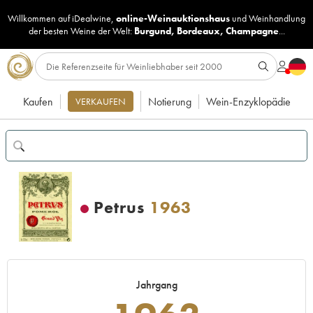
Willkommen auf iDealwine,
online-Weinauktionshaus
und
Weinhandlung
der besten Weine der Welt:
Burgund
,
Bordeaux
,
Champagne
...
Kaufen
Notierung
Wein-Enzyklopädie
VERKAUFEN
Petrus
1963
Jahrgang