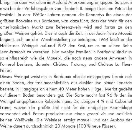
bringt ihm aber vor allem im Ausland Anerkennung entgegen: So zieren
etwa bei der Verlobungsfeier von Elisabeth II. einige Flaschen Petrus die
Festtafel. In den 1960er Jahren nennen die Kennedys ihn einen der
größten Rotweine aus Bordeaux, was dazu führt, dass der Wein für den
amerikanischen Markt zum Referenzwein wird und fortan zu den
großen Weinen gehört. Dies ist auch die Zeit, in der Jean-Pierre Moueix
beginnt, sich an der Weinherstellung zu beteiligen. 1964 kauft er die
Hälfte des Weinguts auf und 1972 den Rest, um es an seinen Sohn
Jean-François zu vererben. Nur wenige Familien in Bordeaux sind nun
so einflussreich wie die Moueix', die noch neun andere Anwesen in
Pomerol besitzen, darunter Château Trotanoy und Château La Fleur-
Pétrus.
Dieses Weingut weist ein in Bordeaux absolut einzigartiges Terroir auf:
einen Boden, der fast ausschließlich aus dunkler und blauer Tonerde
besteht, in Hanglage an einem 40 Meter hohen Hügel. Merlot gedeiht
auf diesem Boden besonders gut. Die Sorte macht fast 96 % der im
Weingut angepflanzten Rebsorten aus. Die übrigen 4 % sind Cabernet
Franc, wovon der größte Teil nicht für die endgültige Assemblage
verwendet wird. Petrus produziert nur einen
grand vin
und natürlic
keinen Weißwein. Die Weinlese erfolgt manuell und der Ausbau der
Weine dauert durchschnittlich 20 Monate (100 % neue Fässer).