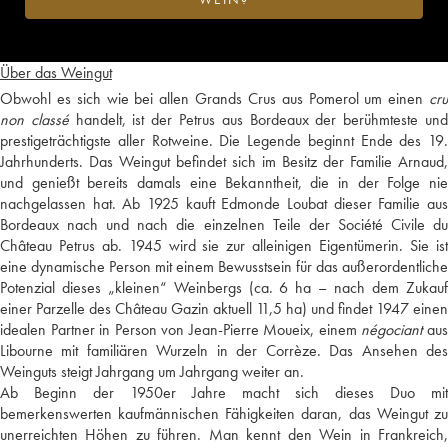
Über das Weingut
Obwohl es sich wie bei allen Grands Crus aus Pomerol um einen
cru
non classé
handelt, ist der Petrus aus Bordeaux der berühmteste un
prestigeträchtigste aller Rotweine. Die Legende beginnt Ende des 19.
Jahrhunderts. Das Weingut befindet sich im Besitz der Familie Arnaud,
und genießt bereits damals eine Bekanntheit, die in der Folge nie
nachgelassen hat. Ab 1925 kauft Edmonde Loubat dieser Familie aus
Bordeaux nach und nach die einzelnen Teile der Société Civile du
Château Petrus ab. 1945 wird sie zur alleinigen Eigentümerin. Sie ist
eine dynamische Person mit einem Bewusstsein für das außerordentliche
Potenzial dieses „kleinen“ Weinbergs (ca. 6 ha – nach dem Zukauf
einer Parzelle des Château Gazin aktuell 11,5 ha) und findet 1947 einen
idealen Partner in Person von Jean-Pierre Moueix, einem
négociant
au
Libourne mit familiären Wurzeln in der Corrèze. Das Ansehen des
Weinguts steigt Jahrgang um Jahrgang weiter an.
Ab Beginn der 1950er Jahre macht sich dieses Duo mit
bemerkenswerten kaufmännischen Fähigkeiten daran, das Weingut zu
unerreichten Höhen zu führen. Man kennt den Wein in Frankreich,