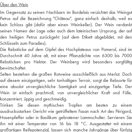
Über den Wein
Im Gegensatz zu seinen Nachbarn im Bordelais verzichtet das Weingut
Petrus auf die Bezeichnung "Château", ganz einfach deshalb, weil es
kein Schloss gibt (dafür aber einen Weinkeller). Der Wein verdankt
seinen Namen der Lage oder auch dem lateinischen Ursprung, der auf
den heiligen Petrus zurückgeht (auf dem Etikett abgebildet, mit den
Schlüsseln zum Paradies).
Die Rebstöcke auf dem Gipfel des Hochplateaus von Pomerol, sind im
Durchschnitt 40 Jahre alt, mit einer Pflanzdichte von 6300 bis 7000
Rebstöcken pro Hektar. Der Weinberg wird besonders sorgfältig
bewirtschaftet.
Selten bestehen die großen Rotweine ausschließlich aus Merlot. Doch
auf diesem einzigartigen, sehr tonhaltigen Terroir, sorgt die Rebsorte für
eine absolut unvergleichliche Samtigkeit und einzigartige Tiefe. Der
Wein ist einfach prachtvoll, von unvergleichlicher Kraft und Fülle,
konzentriert, üppig und geschmeidig.
Trinken Sie diesen mythischen Tropfen am besten zu einem
ausdrucksstarken Gericht wie getrüffeltem Fasan nach Art des Périgord,
Hasenpfeffer oder in Basilikum gebratener Lammschulter. Servieren Sie
ihn mit einer Temperatur von 16 bis 18 °C. Ausgestattet mit einem
großartigen Reifepotenzial, lassen sich manche Jahrgänge über fünfzig