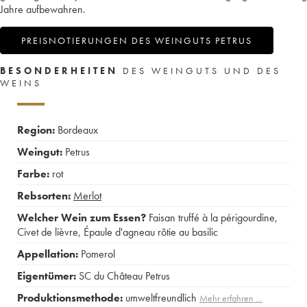
Jahre aufbewahren.
PREISNOTIERUNGEN DES WEINGUTS PETRUS
BESONDERHEITEN
DES WEINGUTS UND DES
WEINS
Region:
Bordeaux
Weingut:
Petrus
Farbe:
rot
Rebsorten:
Merlot
Welcher Wein zum Essen?
Faisan truffé à la périgourdine
,
Civet de lièvre
,
Épaule d'agneau rôtie au basilic
Appellation:
Pomerol
Eigentümer:
SC du Château Petrus
Produktionsmethode:
umweltfreundlich
Mehr erfahren …