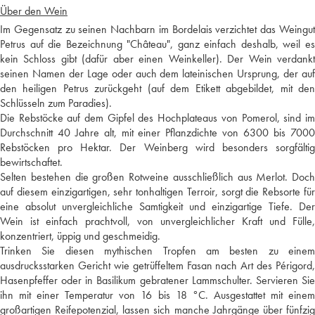
Über den Wein
Im Gegensatz zu seinen Nachbarn im Bordelais verzichtet das Weingut
Petrus auf die Bezeichnung "Château", ganz einfach deshalb, weil es
kein Schloss gibt (dafür aber einen Weinkeller). Der Wein verdankt
seinen Namen der Lage oder auch dem lateinischen Ursprung, der auf
den heiligen Petrus zurückgeht (auf dem Etikett abgebildet, mit den
Schlüsseln zum Paradies).
Die Rebstöcke auf dem Gipfel des Hochplateaus von Pomerol, sind im
Durchschnitt 40 Jahre alt, mit einer Pflanzdichte von 6300 bis 7000
Rebstöcken pro Hektar. Der Weinberg wird besonders sorgfältig
bewirtschaftet.
Selten bestehen die großen Rotweine ausschließlich aus Merlot. Doch
auf diesem einzigartigen, sehr tonhaltigen Terroir, sorgt die Rebsorte für
eine absolut unvergleichliche Samtigkeit und einzigartige Tiefe. Der
Wein ist einfach prachtvoll, von unvergleichlicher Kraft und Fülle,
konzentriert, üppig und geschmeidig.
Trinken Sie diesen mythischen Tropfen am besten zu einem
ausdrucksstarken Gericht wie getrüffeltem Fasan nach Art des Périgord,
Hasenpfeffer oder in Basilikum gebratener Lammschulter. Servieren Sie
ihn mit einer Temperatur von 16 bis 18 °C. Ausgestattet mit einem
großartigen Reifepotenzial, lassen sich manche Jahrgänge über fünfzig