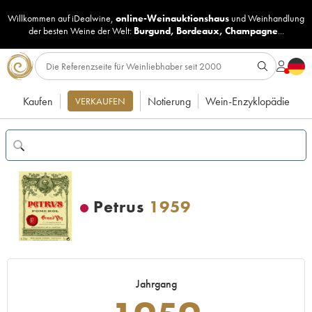
Willkommen auf iDealwine,
online-Weinauktionshaus
und
Weinhandlung
der besten Weine der Welt:
Burgund
,
Bordeaux
,
Champagne
...
Kaufen
Notierung
Wein-Enzyklopädie
VERKAUFEN
Petrus
1959
Jahrgang