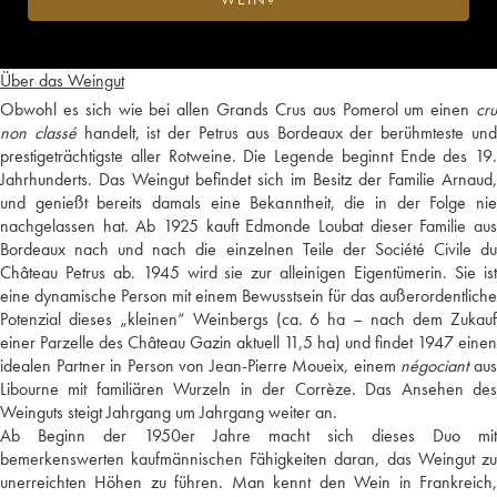
Über das Weingut
Obwohl es sich wie bei allen Grands Crus aus Pomerol um einen
cru
non classé
handelt, ist der Petrus aus Bordeaux der berühmteste un
prestigeträchtigste aller Rotweine. Die Legende beginnt Ende des 19.
Jahrhunderts. Das Weingut befindet sich im Besitz der Familie Arnaud,
und genießt bereits damals eine Bekanntheit, die in der Folge nie
nachgelassen hat. Ab 1925 kauft Edmonde Loubat dieser Familie aus
Bordeaux nach und nach die einzelnen Teile der Société Civile du
Château Petrus ab. 1945 wird sie zur alleinigen Eigentümerin. Sie ist
eine dynamische Person mit einem Bewusstsein für das außerordentliche
Potenzial dieses „kleinen“ Weinbergs (ca. 6 ha – nach dem Zukauf
einer Parzelle des Château Gazin aktuell 11,5 ha) und findet 1947 einen
idealen Partner in Person von Jean-Pierre Moueix, einem
négociant
au
Libourne mit familiären Wurzeln in der Corrèze. Das Ansehen des
Weinguts steigt Jahrgang um Jahrgang weiter an.
Ab Beginn der 1950er Jahre macht sich dieses Duo mit
bemerkenswerten kaufmännischen Fähigkeiten daran, das Weingut zu
unerreichten Höhen zu führen. Man kennt den Wein in Frankreich,