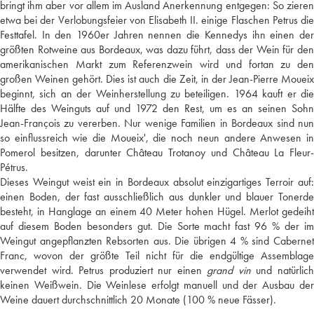
bringt ihm aber vor allem im Ausland Anerkennung entgegen: So zieren
etwa bei der Verlobungsfeier von Elisabeth II. einige Flaschen Petrus die
Festtafel. In den 1960er Jahren nennen die Kennedys ihn einen der
größten Rotweine aus Bordeaux, was dazu führt, dass der Wein für den
amerikanischen Markt zum Referenzwein wird und fortan zu den
großen Weinen gehört. Dies ist auch die Zeit, in der Jean-Pierre Moueix
beginnt, sich an der Weinherstellung zu beteiligen. 1964 kauft er die
Hälfte des Weinguts auf und 1972 den Rest, um es an seinen Sohn
Jean-François zu vererben. Nur wenige Familien in Bordeaux sind nun
so einflussreich wie die Moueix', die noch neun andere Anwesen in
Pomerol besitzen, darunter Château Trotanoy und Château La Fleur-
Pétrus.
Dieses Weingut weist ein in Bordeaux absolut einzigartiges Terroir auf:
einen Boden, der fast ausschließlich aus dunkler und blauer Tonerde
besteht, in Hanglage an einem 40 Meter hohen Hügel. Merlot gedeiht
auf diesem Boden besonders gut. Die Sorte macht fast 96 % der im
Weingut angepflanzten Rebsorten aus. Die übrigen 4 % sind Cabernet
Franc, wovon der größte Teil nicht für die endgültige Assemblage
verwendet wird. Petrus produziert nur einen
grand vin
und natürlic
keinen Weißwein. Die Weinlese erfolgt manuell und der Ausbau der
Weine dauert durchschnittlich 20 Monate (100 % neue Fässer).