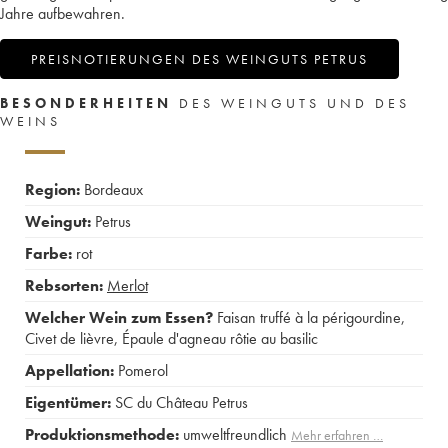
Jahre aufbewahren.
PREISNOTIERUNGEN DES WEINGUTS PETRUS
BESONDERHEITEN
DES WEINGUTS UND DES
WEINS
Region:
Bordeaux
Weingut:
Petrus
Farbe:
rot
Rebsorten:
Merlot
Welcher Wein zum Essen?
Faisan truffé à la périgourdine
,
Civet de lièvre
,
Épaule d'agneau rôtie au basilic
Appellation:
Pomerol
Eigentümer:
SC du Château Petrus
Produktionsmethode:
umweltfreundlich
Mehr erfahren …