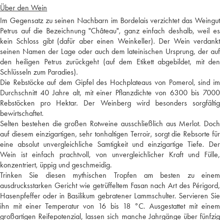
Über den Wein
Im Gegensatz zu seinen Nachbarn im Bordelais verzichtet das Weingut
Petrus auf die Bezeichnung "Château", ganz einfach deshalb, weil es
kein Schloss gibt (dafür aber einen Weinkeller). Der Wein verdankt
seinen Namen der Lage oder auch dem lateinischen Ursprung, der auf
den heiligen Petrus zurückgeht (auf dem Etikett abgebildet, mit den
Schlüsseln zum Paradies).
Die Rebstöcke auf dem Gipfel des Hochplateaus von Pomerol, sind im
Durchschnitt 40 Jahre alt, mit einer Pflanzdichte von 6300 bis 7000
Rebstöcken pro Hektar. Der Weinberg wird besonders sorgfältig
bewirtschaftet.
Selten bestehen die großen Rotweine ausschließlich aus Merlot. Doch
auf diesem einzigartigen, sehr tonhaltigen Terroir, sorgt die Rebsorte für
eine absolut unvergleichliche Samtigkeit und einzigartige Tiefe. Der
Wein ist einfach prachtvoll, von unvergleichlicher Kraft und Fülle,
konzentriert, üppig und geschmeidig.
Trinken Sie diesen mythischen Tropfen am besten zu einem
ausdrucksstarken Gericht wie getrüffeltem Fasan nach Art des Périgord,
Hasenpfeffer oder in Basilikum gebratener Lammschulter. Servieren Sie
ihn mit einer Temperatur von 16 bis 18 °C. Ausgestattet mit einem
großartigen Reifepotenzial, lassen sich manche Jahrgänge über fünfzig