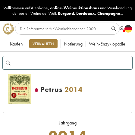
Willkommen auf iDealwine,
online-Weinauktionshaus
und
Weinhandlung
der besten Weine der Welt:
Burgund
,
Bordeaux
,
Champagne
...
Kaufen
Notierung
Wein-Enzyklopädie
VERKAUFEN
Petrus
2014
Jahrgang