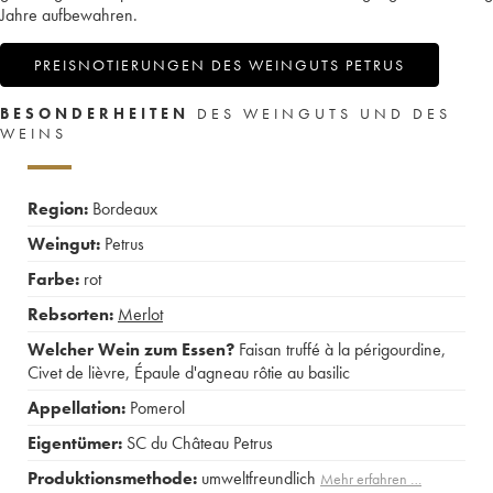
Jahre aufbewahren.
PREISNOTIERUNGEN DES WEINGUTS PETRUS
BESONDERHEITEN
DES WEINGUTS UND DES
WEINS
Region:
Bordeaux
Weingut:
Petrus
Farbe:
rot
Rebsorten:
Merlot
Welcher Wein zum Essen?
Faisan truffé à la périgourdine
,
Civet de lièvre
,
Épaule d'agneau rôtie au basilic
Appellation:
Pomerol
Eigentümer:
SC du Château Petrus
Produktionsmethode:
umweltfreundlich
Mehr erfahren …