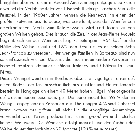
bringt ihm aber vor allem im Ausland Anerkennung entgegen: So zieren
etwa bei der Verlobungsfeier von Elisabeth II. einige Flaschen Petrus die
Festtafel. In den 1960er Jahren nennen die Kennedys ihn einen der
größten Rotweine aus Bordeaux, was dazu führt, dass der Wein für den
amerikanischen Markt zum Referenzwein wird und fortan zu den
großen Weinen gehört. Dies ist auch die Zeit, in der Jean-Pierre Moueix
beginnt, sich an der Weinherstellung zu beteiligen. 1964 kauft er die
Hälfte des Weinguts auf und 1972 den Rest, um es an seinen Sohn
Jean-François zu vererben. Nur wenige Familien in Bordeaux sind nun
so einflussreich wie die Moueix', die noch neun andere Anwesen in
Pomerol besitzen, darunter Château Trotanoy und Château La Fleur-
Pétrus.
Dieses Weingut weist ein in Bordeaux absolut einzigartiges Terroir auf:
einen Boden, der fast ausschließlich aus dunkler und blauer Tonerde
besteht, in Hanglage an einem 40 Meter hohen Hügel. Merlot gedeiht
auf diesem Boden besonders gut. Die Sorte macht fast 96 % der im
Weingut angepflanzten Rebsorten aus. Die übrigen 4 % sind Cabernet
Franc, wovon der größte Teil nicht für die endgültige Assemblage
verwendet wird. Petrus produziert nur einen
grand vin
und natürlic
keinen Weißwein. Die Weinlese erfolgt manuell und der Ausbau der
Weine dauert durchschnittlich 20 Monate (100 % neue Fässer).