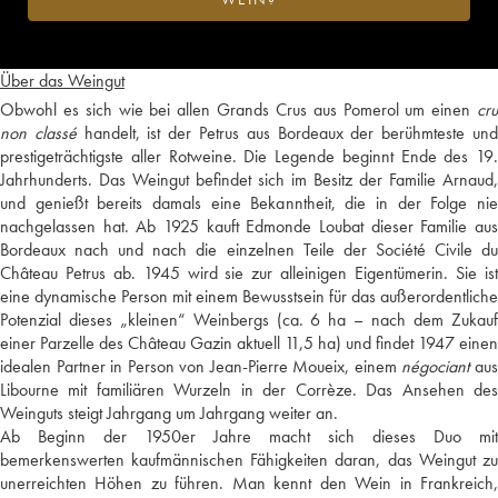
Über das Weingut
Obwohl es sich wie bei allen Grands Crus aus Pomerol um einen
cru
non classé
handelt, ist der Petrus aus Bordeaux der berühmteste un
prestigeträchtigste aller Rotweine. Die Legende beginnt Ende des 19.
Jahrhunderts. Das Weingut befindet sich im Besitz der Familie Arnaud,
und genießt bereits damals eine Bekanntheit, die in der Folge nie
nachgelassen hat. Ab 1925 kauft Edmonde Loubat dieser Familie aus
Bordeaux nach und nach die einzelnen Teile der Société Civile du
Château Petrus ab. 1945 wird sie zur alleinigen Eigentümerin. Sie ist
eine dynamische Person mit einem Bewusstsein für das außerordentliche
Potenzial dieses „kleinen“ Weinbergs (ca. 6 ha – nach dem Zukauf
einer Parzelle des Château Gazin aktuell 11,5 ha) und findet 1947 einen
idealen Partner in Person von Jean-Pierre Moueix, einem
négociant
au
Libourne mit familiären Wurzeln in der Corrèze. Das Ansehen des
Weinguts steigt Jahrgang um Jahrgang weiter an.
Ab Beginn der 1950er Jahre macht sich dieses Duo mit
bemerkenswerten kaufmännischen Fähigkeiten daran, das Weingut zu
unerreichten Höhen zu führen. Man kennt den Wein in Frankreich,