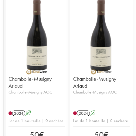
Chambolle-Musigny
Chambolle-Musigny
Arlaud
Arlaud
Chambolle-Musigny AOC
Chambolle-Musigny AOC
2024
A
2024
A
Lot de 1 bouteille | 0 enchère
Lot de 1 bouteille | 0 enchère
50
€
50
€