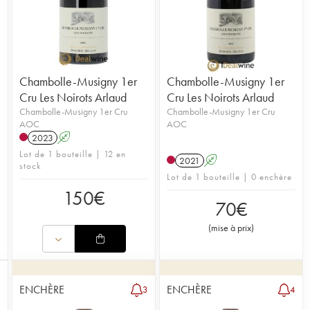
Chambolle-Musigny 1er
Chambolle-Musigny 1er
Cru Les Noirots Arlaud
Cru Les Noirots Arlaud
Chambolle-Musigny 1er Cru
Chambolle-Musigny 1er Cru
AOC
AOC
2023
A
Lot de 1 bouteille | 12 en
2021
A
stock
Lot de 1 bouteille | 0 enchère
150
€
70
€
(
mise à prix
)
ENCHÈRE
ENCHÈRE
3
4