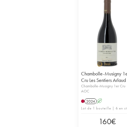
Chambolle-Musigny 1e
Cru Les Sentiers Arlaud
Chambolle-Musigny 1er Cru
AOC
2024
A
Lot de 1 bouteille | 6 en s
160
€