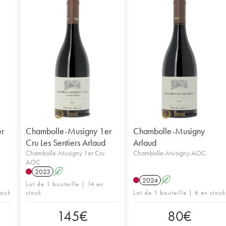
r
Chambolle-Musigny 1er
Chambolle-Musigny
Cru Les Sentiers Arlaud
Arlaud
Chambolle-Musigny 1er Cru
Chambolle-Musigny AOC
AOC
2023
A
2024
A
Lot de 1 bouteille | 14 en
tock
stock
Lot de 1 bouteille | 6 en stock
145
€
80
€