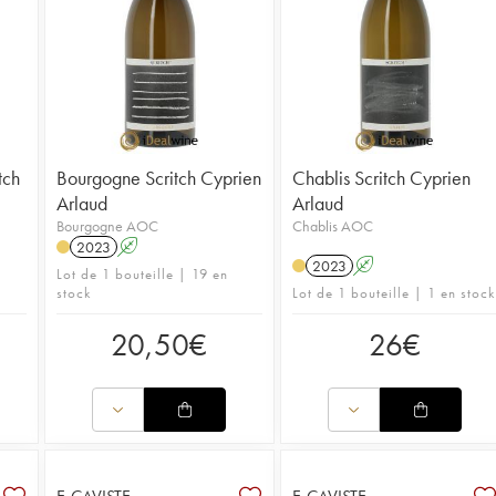
Plus d'inf
Plus d'in
Arlaud.
tch
Bourgogne Scritch Cyprien
Chablis Scritch Cyprien
Arlaud
Arlaud
Bourgogne AOC
Chablis AOC
2023
A
2023
A
Lot de 1 bouteille | 19 en
stock
Lot de 1 bouteille | 1 en stock
20,50
€
26
€