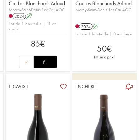
Cru Les Blanchards Arlaud
Cru Les Blanchards Arlaud
Morey-Saint-Denis 1er Cru AOC
Morey-Saint-Denis 1er Cru AOC
2024
A
Lot de 1 bouteille | 11 en
2024
A
stock
Lot de 1 bouteille | 0 enchère
85
€
50
€
(
mise à prix
)
E-CAVISTE
ENCHÈRE
3