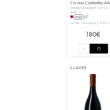
Cru Aux Combottes Arl
Gevrey-Chambertin 1er Cru
AOC
2023
A
Lot de 1 bouteille | 8 en s
180
€
E-CAVISTE