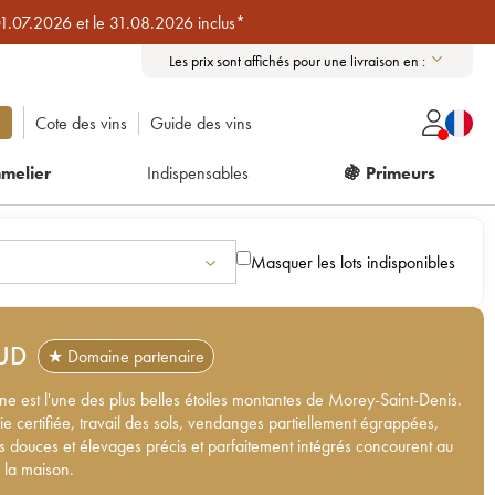
01.07.2026 et le 31.08.2026 inclus*
Les prix sont affichés pour une livraison en :
Cote des vins
Guide des vins
melier
Indispensables
🍇 Primeurs
Masquer les lots indisponibles
UD
★ Domaine partenaire
e est l'une des plus belles étoiles montantes de Morey-Saint-Denis.
e certifiée, travail des sols, vendanges partiellement égrappées,
ns douces et élevages précis et parfaitement intégrés concourent au
 la maison.