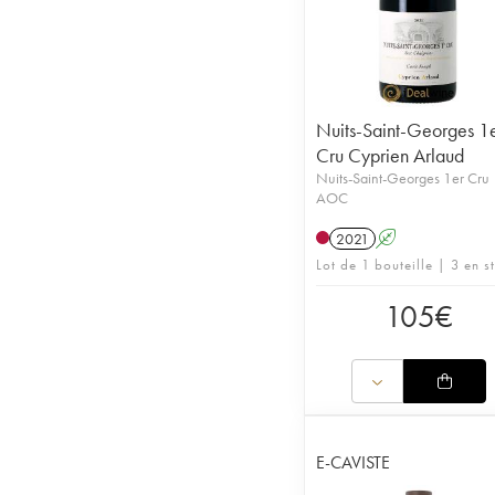
Nuits-Saint-Georges 1
Cru Cyprien Arlaud
Nuits-Saint-Georges 1er Cru
AOC
2021
A
Lot de 1 bouteille | 3 en s
105
€
E-CAVISTE