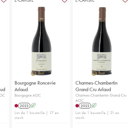
E-CAVISTE
E-CAVISTE
Bourgogne Roncevie
Charmes-Chambertin
aud
Arlaud
Grand Cru Arlaud
AOC
Bourgogne AOC
Charmes-Chambertin Grand Cru
AOC
2023
A
2023
A
Lot de 1 bouteille | 17 en
Lot de 1 bouteille | 21 en
stock
stock