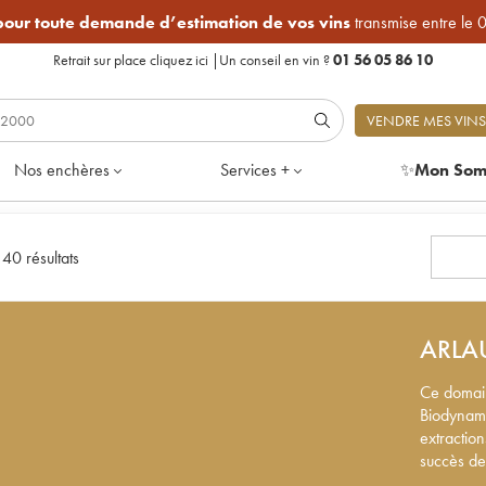
 pour toute demande d’estimation de vos vins
transmise entre le 
Retrait sur place
cliquez ici
|
Un conseil en vin ?
01 56 05 86 10
VENDRE MES VINS
Nos enchères
Services +
✨
Mon Som
|
40 résultats
ARLA
Ce domain
Biodynami
extractio
succès de