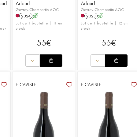
aud
Arlaud
Arlaud
Gevrey-Chambertin AOC
Gevrey-Chambertin AOC
2024
A
2023
A
Lot de 1 bouteille | 11 en
Lot de 1 bouteille | 12 en
tock
stock
stock
55
€
55
€
E-CAVISTE
E-CAVISTE