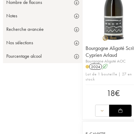
Nombre de flacons
Notes
Recherche avancée
Nos sélections
Bourgogne Aligoté Scri
Cyprien Arlaud
Pourcentage alcool
Bourgogne Aligoté AOC
2024
A
Lot de 1 bouteille | 27 en
stock
18
€