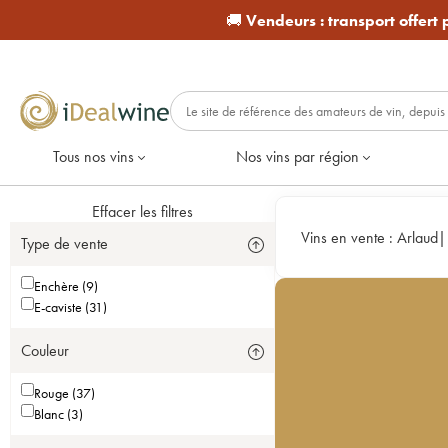
🚚
Vendeurs :
transport offert
Tous nos vins
Nos vins par région
Effacer les filtres
Vins en vente :
Arlaud
Type de vente
Enchère (9)
E-caviste (31)
Couleur
Rouge (37)
Blanc (3)