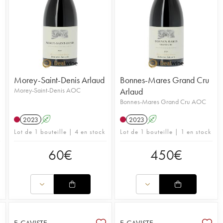
ormations :
Lire l'article du Journal iDealwine sur le domaine Arlaud.
formations :
Lire l'article du Journal iDealwine sur le domaine
Morey-Saint-Denis Arlaud
Bonnes-Mares Grand Cru
Morey-Saint-Denis AOC
Arlaud
Bonnes-Mares Grand Cru AOC
2023
A
2023
A
Lot de 1 bouteille | 4 en stock
Lot de 1 bouteille | 1 en stock
60
€
450
€