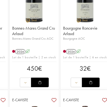
er
Bonnes-Mares Grand Cru
Bourgogne Roncevie
Arlaud
Arlaud
Bonnes-Mares Grand Cru AOC
Bourgogne AOC
2024
A
2024
A
tock
Lot de 1 bouteille | 2 en stock
Lot de 1 bouteille | 6 en stock
450
€
32
€
E-CAVISTE
E-CAVISTE