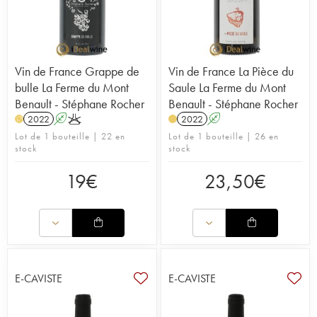
Vin de France Grappe de
Vin de France La Pièce du
bulle La Ferme du Mont
Saule La Ferme du Mont
Benault - Stéphane Rocher
Benault - Stéphane Rocher
2022
A
K
2022
A
H
Lot de 1 bouteille | 22 en
Lot de 1 bouteille | 26 en
stock
stock
19
€
23,50
€
E-CAVISTE
E-CAVISTE