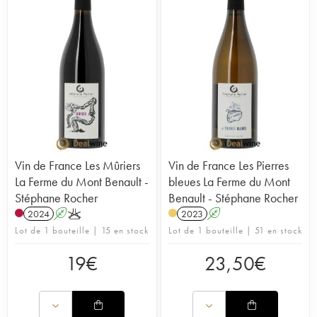
Vin de France Les Mûriers
Vin de France Les Pierres
La Ferme du Mont Benault -
bleues La Ferme du Mont
Stéphane Rocher
Benault - Stéphane Rocher
2024
A
K
2023
A
Lot de 1 bouteille | 15 en stock
Lot de 1 bouteille | 51 en stock
19
€
23,50
€