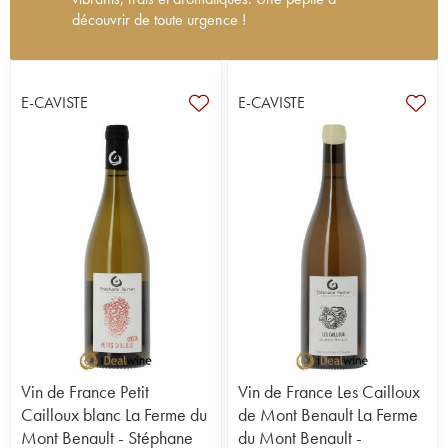
découvrir de toute urgence !
À Mont Benault, entre Beaulieu-sur-Layon et
Bellevigne-en-Layon, Stéphane Rocher cultive
depuis 2010 un véritable jardin de 25 hectares
E-CAVISTE
E-CAVISTE
(21 d’un seul tenant), dont seuls huit sont
consacrés à la vigne. Après quelques années en
communication à Paris, il revient à ses racines
viticoles après une formation en viticulture. Il
travaille seul (avec un temps partiel) et défend une
viticulture respectueuse de la biodiversité, avec des
haies, bosquets et forêts conservés. Le domaine
est certifié en agriculture biologique.
Les cépages cultivés sont variés : chenin blanc
(quatre hectares, dont des vieilles vignes de 50 à
70 ans), cabernet franc, grolleau, pineau d’aunis,
teinturier… Le tout sur des terroirs classés en
appellation Coteaux du Layon, même si Stéphane
ne produit ici que des vins de France. Ses terroirs
Vin de France Petit
Vin de France Les Cailloux
représentent à merveille l’Anjou : un chaos
Cailloux blanc La Ferme du
de Mont Benault La Ferme
gélogique. Rhyolite, spilite, schistes, basaltes…
Mont Benault - Stéphane
du Mont Benault -