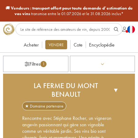
🚚
Vendeurs :
transport offert pour toute demande d’estimation de
vos vins
transmise entre le 01.07.2026 et le 31.08.2026 inclus*
Acheter
Cote
Encyclopédie
VENDRE
Filtres
1
LA FERME DU MONT
▼
BENAULT
★ Domaine partenaire
Rencontre avec Stéphane Rocher, un vigneron
angevin passionnant qui gère son vignoble
comme un véritable jardin. Ses vins bio sont
vibrants, frais et aromatiques. Une pépite à