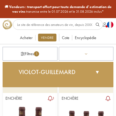
🚚
Vendeurs :
transport offert pour toute demande d’estimation de
vos vins
transmise entre le 01.07.2026 et le 31.08.2026 inclus*
Acheter
Cote
Encyclopédie
VENDRE
Filtres
1
VIOLOT-GUILLEMARD
▼
Le domaine bourguignon Violot-Guillemard est
fondé en 1980 par Thierry Violot-Guillemard,
au cœur de l’emblématique côte de Beaune. Ce
ENCHÈRE
ENCHÈRE
1
charmant vignoble familial compte huit hectares de
vignes de pinot noir et de chardonnay, en
moyenne âgées de 50 ans et sillonnant les plus