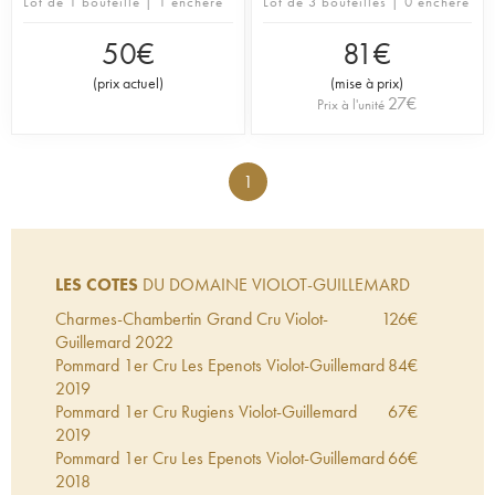
Lot de 1 bouteille | 1 enchère
Lot de 3 bouteilles | 0 enchère
50
€
81
€
(
prix actuel
)
(
mise à prix
)
27
€
Prix à l'unité
1
LES COTES
DU DOMAINE VIOLOT-GUILLEMARD
Charmes-Chambertin Grand Cru Violot-
126
€
Guillemard
2022
Pommard 1er Cru Les Epenots Violot-Guillemard
84
€
2019
Pommard 1er Cru Rugiens Violot-Guillemard
67
€
2019
Pommard 1er Cru Les Epenots Violot-Guillemard
66
€
2018