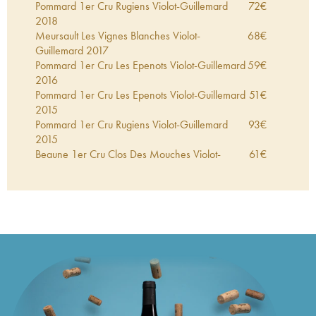
Pommard 1er Cru Rugiens Violot-Guillemard
72
€
2018
Meursault Les Vignes Blanches Violot-
68
€
Guillemard
2017
Pommard 1er Cru Les Epenots Violot-Guillemard
59
€
2016
Pommard 1er Cru Les Epenots Violot-Guillemard
51
€
2015
Pommard 1er Cru Rugiens Violot-Guillemard
93
€
2015
Beaune 1er Cru Clos Des Mouches Violot-
61
€
Guillemard
2015
Pommard 1er Cru Clos de Derrière St. Jean
49
€
Violot-Guillemard
2015
Pommard 1er Cru Les Epenots Violot-Guillemard
44
€
2014
Pommard 1er Cru Rugiens Violot-Guillemard
54
€
2014
Pommard 1er Cru Clos de Derrière St. Jean
38
€
Violot-Guillemard
2013
Pommard 1er Cru Rugiens Violot-Guillemard
50
€