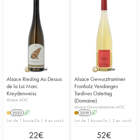
Alsace Riesling Au Dessus
Alsace Gewurztraminer
de la Loi Marc
Fronholz Vendanges
Kreydenweiss
Tardives Ostertag
Alsace AOC
(Domaine)
Alsace Gewurztraminer AOC
2023
A
2019
A
Lot de 1 bouteille | 4 en stock
Lot de 1 bouteille | 2 en stock
22
€
52
€