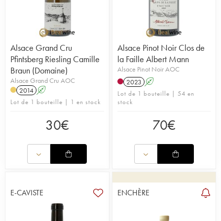
Alsace Grand Cru
Alsace Pinot Noir Clos de
Pfintsberg Riesling Camille
la Faille Albert Mann
Braun (Domaine)
Alsace Pinot Noir AOC
Alsace Grand Cru AOC
2023
A
2014
A
Lot de 1 bouteille | 54 en
Lot de 1 bouteille | 1 en stock
stock
30
€
70
€
E-CAVISTE
ENCHÈRE