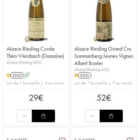
Alsace Riesling Cuvée
Alsace Riesling Grand Cru
Théo Weinbach (Domaine)
Sommerberg Jeunes Vignes
Alsace Riesling AOC
Albert Boxler
Alsace Riesling AOC
2023
A
2021
Lot de 1 bouteille | 4 en stock
Lot de 1 bouteille | 7 en stock
29
€
52
€