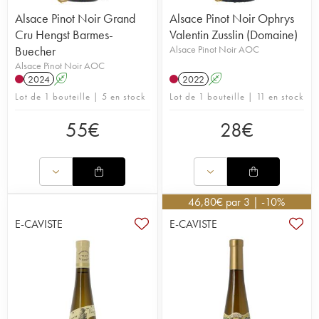
Alsace Pinot Noir Grand
Alsace Pinot Noir Ophrys
Cru Hengst Barmes-
Valentin Zusslin (Domaine)
Buecher
Alsace Pinot Noir AOC
Alsace Pinot Noir AOC
2024
A
2022
A
Lot de 1 bouteille | 5 en stock
Lot de 1 bouteille | 11 en stock
55
€
28
€
46,80
€
par 3 | -10%
E-CAVISTE
E-CAVISTE