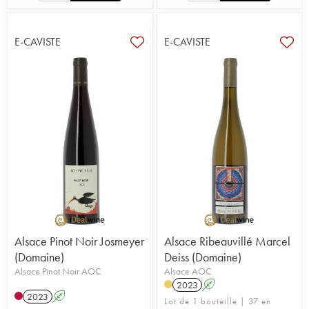
E-CAVISTE
E-CAVISTE
Alsace Pinot Noir Josmeyer
Alsace Ribeauvillé Marcel
(Domaine)
Deiss (Domaine)
Alsace Pinot Noir AOC
Alsace AOC
2023
A
2023
A
Lot de 1 bouteille | 37 en