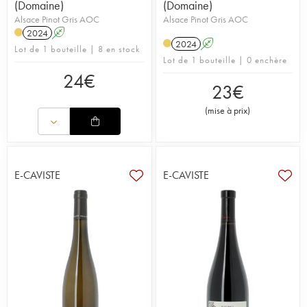
(Domaine)
(Domaine)
Alsace Pinot Gris AOC
Alsace Pinot Gris AOC
2024
A
2024
A
Lot de 1 bouteille | 8 en stock
Lot de 1 bouteille | 0 enchère
24
€
23
€
(
mise à prix
)
E-CAVISTE
E-CAVISTE