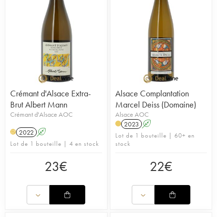
Crémant d'Alsace Extra-
Alsace Complantation
Brut Albert Mann
Marcel Deiss (Domaine)
Crémant d'Alsace AOC
Alsace AOC
2023
A
2022
A
H
Lot de 1 bouteille | 60+ en
Lot de 1 bouteille | 4 en stock
stock
23
€
22
€