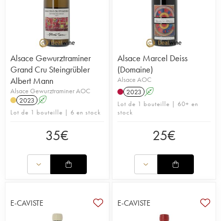
Alsace Gewurztraminer
Alsace Marcel Deiss
Grand Cru Steingrübler
(Domaine)
Albert Mann
Alsace AOC
Alsace Gewurztraminer AOC
2023
A
2023
A
Lot de 1 bouteille | 60+ en
Lot de 1 bouteille | 6 en stock
stock
35
€
25
€
E-CAVISTE
E-CAVISTE