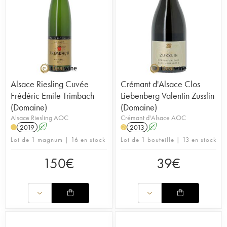
Alsace Riesling Cuvée
Crémant d'Alsace Clos
Frédéric Emile Trimbach
Liebenberg Valentin Zusslin
(Domaine)
(Domaine)
Alsace Riesling AOC
Crémant d'Alsace AOC
2019
A
2013
A
H
Lot de 1 magnum | 16 en stock
Lot de 1 bouteille | 13 en stock
150
€
39
€