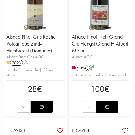
Alsace Pinot Gris Roche
Alsace Pinot Noir Grand
Volcanique Zind-
Cru Hengst Grand H Albert
Humbrecht (Domaine)
Mann
Alsace Pinot Gris AOC
Alsace AOC
2023
A
2024
A
Lot de 1 bouteille | 22 en
stock
Lot de 1 bouteille | 9 en stock
28
€
100
€
E-CAVISTE
E-CAVISTE