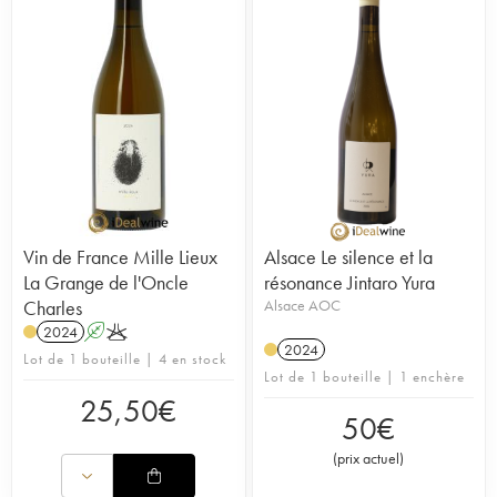
Vin de France Mille Lieux
Alsace Le silence et la
La Grange de l'Oncle
résonance Jintaro Yura
Charles
Alsace AOC
2024
A
K
2024
Lot de 1 bouteille | 4 en stock
Lot de 1 bouteille | 1 enchère
25,50
€
50
€
(
prix actuel
)