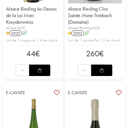
Alsace Riesling Au Dessus
Alsace Riesling Clos
de la Loi Marc
Sainte-Hune Trimbach
Kreydenweiss
(Domaine)
Alsace AOC
Alsace Riesling AOC
2022
A
2002
A
Lot de 1 magnum | 4 en stock
Lot de 1 bouteille | 3 en stock
44
€
260
€
E-CAVISTE
E-CAVISTE