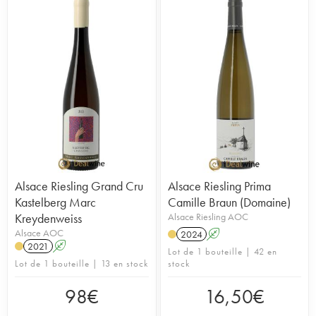
Alsace Riesling Grand Cru
Alsace Riesling Prima
Kastelberg Marc
Camille Braun (Domaine)
Kreydenweiss
Alsace Riesling AOC
Alsace AOC
2024
A
2021
A
Lot de 1 bouteille | 42 en
Lot de 1 bouteille | 13 en stock
stock
98
€
16,50
€