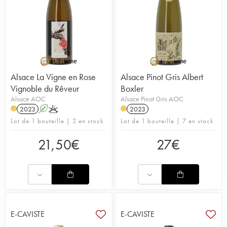
Alsace La Vigne en Rose
Alsace Pinot Gris Albert
Vignoble du Rêveur
Boxler
Alsace AOC
Alsace Pinot Gris AOC
2023
A
K
2023
Lot de 1 bouteille | 2 en stock
Lot de 1 bouteille | 7 en stock
21,50
€
27
€
E-CAVISTE
E-CAVISTE