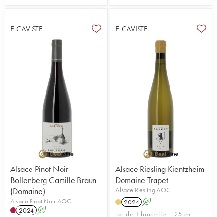
E-CAVISTE
E-CAVISTE
Alsace Pinot Noir
Alsace Riesling Kientzheim
Bollenberg Camille Braun
Domaine Trapet
(Domaine)
Alsace Riesling AOC
Alsace Pinot Noir AOC
2024
A
2024
A
Lot de 1 bouteille | 25 en