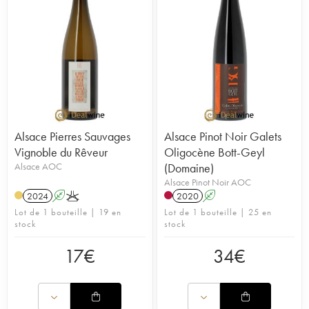
Alsace Pierres Sauvages
Alsace Pinot Noir Galets
Vignoble du Rêveur
Oligocène Bott-Geyl
Alsace AOC
(Domaine)
Alsace Pinot Noir AOC
2024
A
K
2020
A
Lot de 1 bouteille | 19 en
Lot de 1 bouteille | 25 en
stock
stock
17
€
34
€