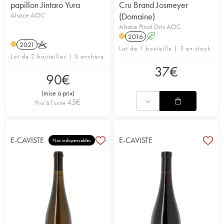
papillon Jintaro Yura
Cru Brand Josmeyer
Alsace AOC
(Domaine)
Alsace Pinot Gris AOC
2016
A
2021
K
Lot de 1 bouteille | 3 en stock
Lot de 2 bouteilles | 0 enchère
37
€
90
€
(
mise à prix
)
45
€
Prix à l'unité
E-CAVISTE
E-CAVISTE
Nos indispensables