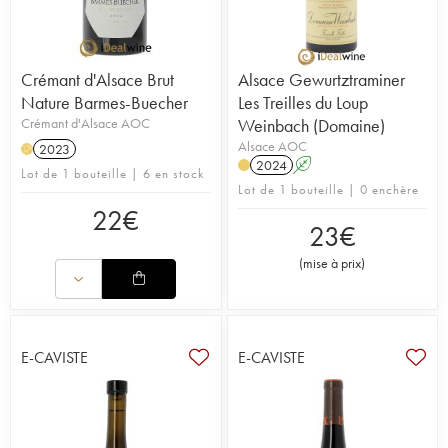
Crémant d'Alsace Brut
Alsace Gewurtztraminer
Nature Barmes-Buecher
Les Treilles du Loup
Crémant d'Alsace AOC
Weinbach (Domaine)
Alsace AOC
2023
H
2024
A
Lot de 1 bouteille | 6 en stock
Lot de 1 bouteille | 0 enchère
22
€
23
€
(
mise à prix
)
E-CAVISTE
E-CAVISTE