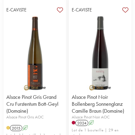
E-CAVISTE
E-CAVISTE
Alsace Pinot Gris Grand
Alsace Pinot Noir
Cru Furstentum Bott-Geyl
Bollenberg Sonnenglanz
(Domaine)
Camille Braun (Domaine)
Alsace Pinot Gris AOC
Alsace Pinot Noir AOC
2024
A
2015
A
Lot de 1 bouteille | 29 en