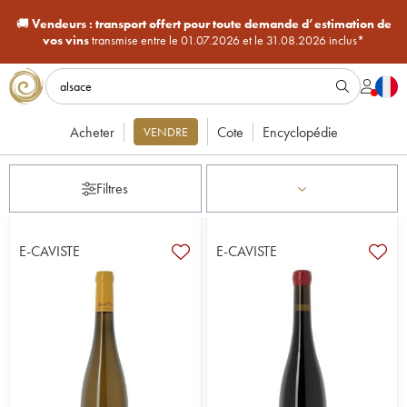
🚚
Vendeurs :
transport offert pour toute demande d’estimation de
vos vins
transmise entre le 01.07.2026 et le 31.08.2026 inclus*
Acheter
Cote
Encyclopédie
VENDRE
Filtres
E-CAVISTE
E-CAVISTE