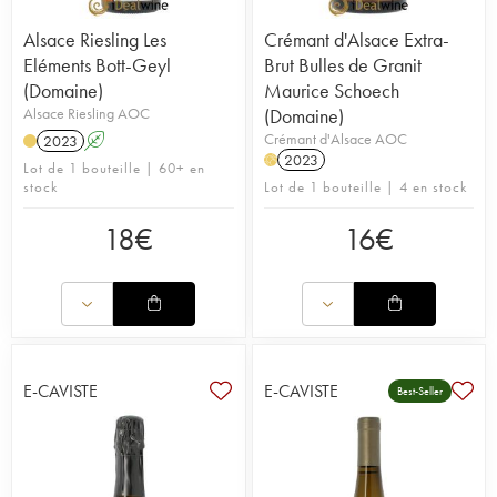
Alsace Riesling Les
Crémant d'Alsace Extra-
Eléments Bott-Geyl
Brut Bulles de Granit
(Domaine)
Maurice Schoech
Alsace Riesling AOC
(Domaine)
Crémant d'Alsace AOC
2023
A
2023
H
Lot de 1 bouteille | 60+ en
stock
Lot de 1 bouteille | 4 en stock
18
€
16
€
E-CAVISTE
E-CAVISTE
Best-Seller