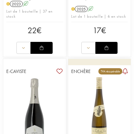
2023
A
2025
A
Lot de 1 bouteille | 37 en
stock
Lot de 1 bouteille | 6 en stock
22
€
17
€
E-CAVISTE
ENCHÈRE
TVA récupérable