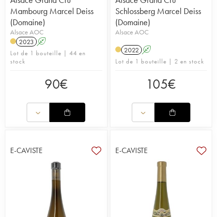
Mambourg Marcel Deiss
Schlossberg Marcel Deiss
(Domaine)
(Domaine)
Alsace AOC
Alsace AOC
2023
A
2022
A
Lot de 1 bouteille | 44 en
stock
Lot de 1 bouteille | 2 en stock
90
€
105
€
E-CAVISTE
E-CAVISTE