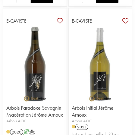
E-CAVISTE
E-CAVISTE
Arbois Paradoxe Savagnin
Arbois Initial Jérôme
Macération Jérôme Arnoux
Arnoux
Arbois AOC
Arbois AOC
2023
2020
A
K
Lot de 1 bouteille | 23 en