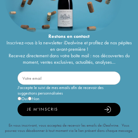
Restons en
contact
Inscrivez-vous à la newsletter iDealwine et profitez de nos pépites
en avant-première !
Recevez directement dans votre boîte mail : nos découvertes du
moment, ventes exclusives, actualités, analyses...
J'accepte le suivi de mes emails afin de recevoir des
suggestions personnalisées
Oui
Non
JE M'INSCRIS
En vous inscrivant, vous acceptez de recevoir les emails de iDealwine. Vous
pouvez vous désabonner à tout moment via le lien présent dans chaque message.