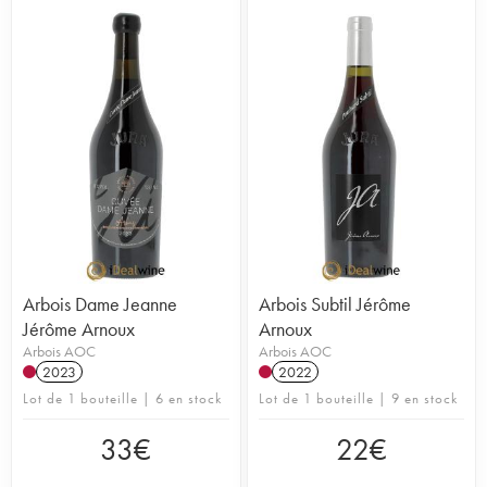
Arbois Dame Jeanne
Arbois Subtil Jérôme
Jérôme Arnoux
Arnoux
Arbois AOC
Arbois AOC
2023
2022
Lot de 1 bouteille | 6 en stock
Lot de 1 bouteille | 9 en stock
33
€
22
€