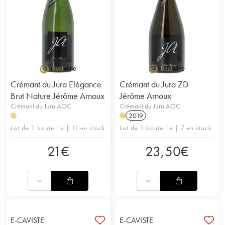
Crémant du Jura Elégance
Crémant du Jura ZD
Brut Nature Jérôme Arnoux
Jérôme Arnoux
Crémant du Jura AOC
Crémant du Jura AOC
2019
H
H
Lot de 1 bouteille | 11 en stock
Lot de 1 bouteille | 7 en stock
21
€
23,50
€
E-CAVISTE
E-CAVISTE