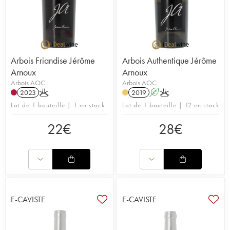
Arbois Friandise Jérôme
Arbois Authentique Jérôme
Arnoux
Arnoux
Arbois AOC
Arbois AOC
2023
K
2019
A
K
Lot de 1 bouteille | 1 en stock
Lot de 1 bouteille | 12 en stock
22
€
28
€
E-CAVISTE
E-CAVISTE