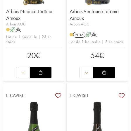
Arbois Nuance Jérôme
Arbois Vin Jaune Jérôme
Arnoux
Arnoux
Arbois AOC
Arbois AOC
A
K
2016
A
K
Lot de 1 bouteille | 23 en
stock
Lot de 1 bouteille | 8 en stock
20
€
54
€
E-CAVISTE
E-CAVISTE