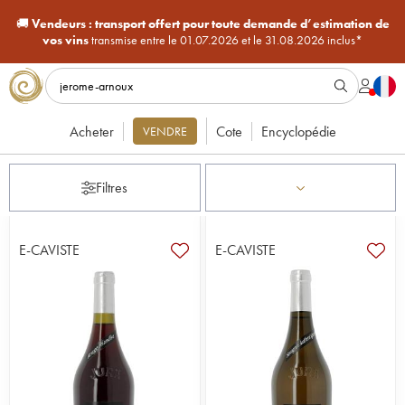
🚚
Vendeurs :
transport offert pour toute demande d’estimation de
vos vins
transmise entre le 01.07.2026 et le 31.08.2026 inclus*
Acheter
Cote
Encyclopédie
VENDRE
Filtres
E-CAVISTE
E-CAVISTE