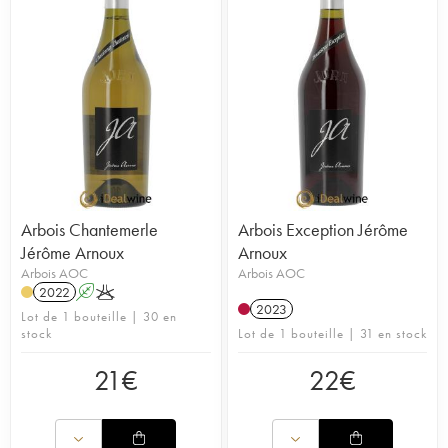
Arbois Chantemerle
Arbois Exception Jérôme
Jérôme Arnoux
Arnoux
Arbois AOC
Arbois AOC
2022
A
K
2023
Lot de 1 bouteille | 30 en
stock
Lot de 1 bouteille | 31 en stock
21
€
22
€