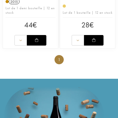
2015
Lot de 1 demi bouteille | 12 en
stock
Lot de 1 bouteille | 12 en stock
44
€
28
€
1