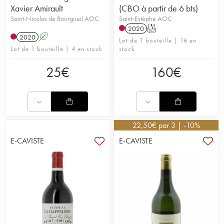
Xavier Amirault
(CBO à partir de 6 bts)
Saint-Nicolas de Bourgueil AOC
Saint-Estèphe AOC
2020
T
2020
A
Lot de 1 bouteille | 16 en
Lot de 1 bouteille | 4 en stock
stock
25
€
160
€
22,50
€
par 3 | -10%
E-CAVISTE
E-CAVISTE