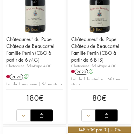
Châteauneuf-du-Pape
Châteauneuf-du-Pape
Château de Beaucastel
Château de Beaucastel
Famille Perrin (CBO à
Famille Perrin (CBO à
partir de 6 MG)
partir de 6 BTS)
Châteauneuf-du-Pape AOC
Châteauneuf-du-Pape AOC
2020
A
2020
A
Lot de 1 bouteille | 60+ en
Lot de 1 magnum | 56 en stock
stock
180
€
80
€
148,50
€
par 3 | -10%