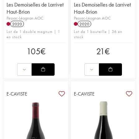
Les Demoiselles de Larrivet
Les Demoiselles de Larrivet
Haut-Brion
Haut-Brion
Pessac-Léognan AOC
Pessac-Léognan AOC
2020
2020
Lot de 1 double magnum | 1
Lot de 1 bouteille | 36 en
en stock
stock
105
€
21
€
E-CAVISTE
E-CAVISTE