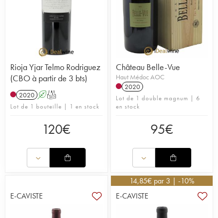
Rioja Yjar Telmo Rodriguez
Château Belle-Vue
(CBO à partir de 3 bts)
Haut Médoc AOC
2020
2020
A
T
Lot de 1 double magnum | 6
Lot de 1 bouteille | 1 en stock
en stock
120
€
95
€
14,85
€
par 3 | -10%
E-CAVISTE
E-CAVISTE