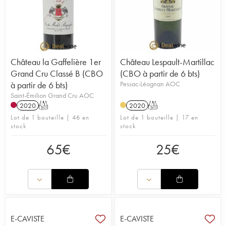
Château la Gaffelière 1er
Château Lespault-Martillac
Grand Cru Classé B (CBO
(CBO à partir de 6 bts)
à partir de 6 bts)
Pessac-Léognan AOC
Saint-Émilion Grand Cru AOC
2020
T
2020
T
Lot de 1 bouteille | 46 en
Lot de 1 bouteille | 17 en
stock
stock
65
€
25
€
E-CAVISTE
E-CAVISTE