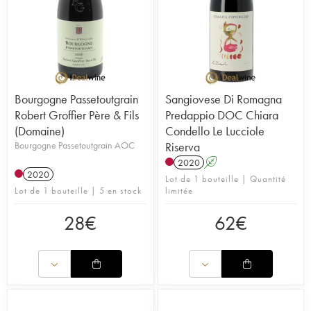
Bourgogne Passetoutgrain
Sangiovese Di Romagna
Robert Groffier Père & Fils
Predappio DOC Chiara
(Domaine)
Condello Le Lucciole
Bourgogne Passetoutgrain AOC
Riserva
2020
A
2020
Lot de 1 bouteille | Quantité
Lot de 1 bouteille | 5 en stock
limitée
28
€
62
€