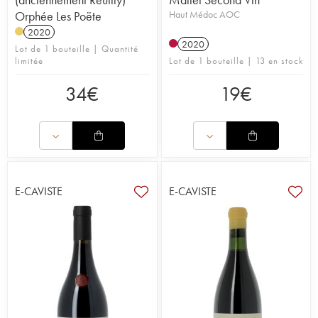
Orphée Les Poëte
Haut Médoc AOC
2020
2020
Lot de 1 bouteille | Quantité
limitée
Lot de 1 bouteille | 13 en stock
34
€
19
€
E-CAVISTE
E-CAVISTE