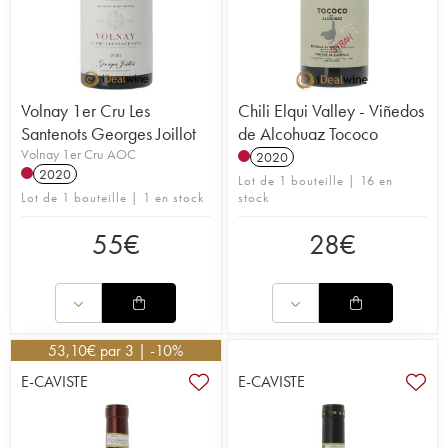
Volnay 1er Cru Les
Chili Elqui Valley - Viñedos
Santenots Georges Joillot
de Alcohuaz Tococo
Volnay 1er Cru AOC
2020
2020
Lot de 1 bouteille | 16 en
Lot de 1 bouteille | 1 en stock
stock
55
€
28
€
53,10
€
par 3 | -10%
E-CAVISTE
E-CAVISTE