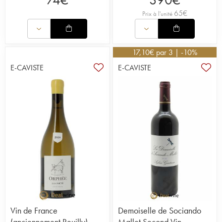
65
€
Prix à l'unité
17,10
€
par 3 | -10%
E-CAVISTE
E-CAVISTE
Vin de France
Demoiselle de Sociando
(anciennement Reuilly)
Mallet Second Vin