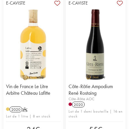
E-CAVISTE
E-CAVISTE
Vin de France Le Litre
Côte-Rôtie Ampodium
Arbitre Château Lafitte
René Rostaing
Côte-Rôtie AOC
2020
2020
K
Lot de 1 demi bouteille | 16 en
Lot de 1 litre | 8 en stock
stock