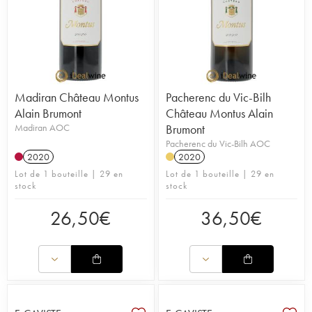
Madiran Château Montus
Pacherenc du Vic-Bilh
Alain Brumont
Château Montus Alain
Madiran AOC
Brumont
Pacherenc du Vic-Bilh AOC
2020
2020
Lot de 1 bouteille | 29 en
Lot de 1 bouteille | 29 en
stock
stock
26,50
€
36,50
€