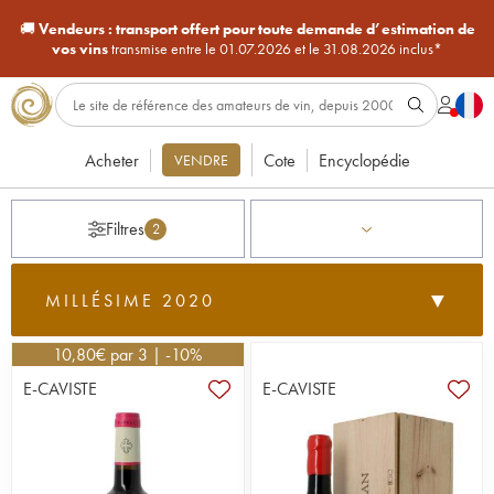
🚚
Vendeurs :
transport offert pour toute demande d’estimation de
vos vins
transmise entre le 01.07.2026 et le 31.08.2026 inclus*
Acheter
Cote
Encyclopédie
VENDRE
Filtres
2
▼
MILLÉSIME 2020
Le millésime 2020 est considéré comme
l’un des très
grands millésimes récents en France
, marqué par
10,80
€
par 3 | -10%
une météo chaude, sèche et ensoleillée, mais avec des
E-CAVISTE
E-CAVISTE
équilibres remarquables grâce à des vendanges bien
maîtrisées. Les vins se caractérisent par une forte maturité,
une grande concentration et des équilibres souvent
spectaculaires.