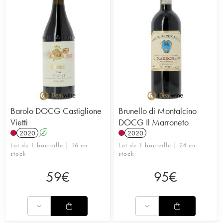
Barolo DOCG Castiglione
Brunello di Montalcino
Vietti
DOCG Il Marroneto
2020
A
2020
Lot de 1 bouteille | 16 en
Lot de 1 bouteille | 24 en
stock
stock
59
€
95
€