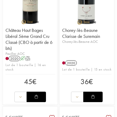
Château Haut Bages
Chorey-lès-Beaune
Libéral 5ème Grand Cru
Clarisse de Suremain
Classé (CBO à partir de 6
Chorey-lès-Beaune AOC
bts)
Pauillac AOC
2020
A
T
2020
Lot de 1 bouteille | 16 en
stock
Lot de 1 bouteille | 15 en stock
45
€
36
€