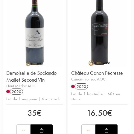
Demoiselle de Sociando
Château Canon Pécresse
Mallet Second Vin
Canon-Fronsac AOC
Haut Médoc AOC
2020
2020
Lot de 1 bouteille | 60+ en
Lot de 1 magnum | 6 en stock
stock
35
€
16,50
€