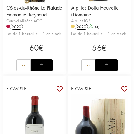
Côtes-du-Rhône La Pialade
Alpilles Dolia Hauvette
Emmanuel Reynaud
(Domaine)
Côtes-du-Rhône AOC
Alpilles IGP
2020
2020
A
K
Lot de 1 bouteille | 1 en stock
Lot de 1 bouteille | 1 en stock
160
€
56
€
E-CAVISTE
E-CAVISTE