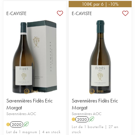
108
€
par 6 | -10%
E-CAVISTE
E-CAVISTE
Savennières Fidès Eric
Savennières Fidès Eric
Morgat
Morgat
Savennières AOC
Savennières AOC
2020
A
2020
A
Lot de 1 bouteille | 27 en
Lot de 1 magnum | 4 en stock
stock