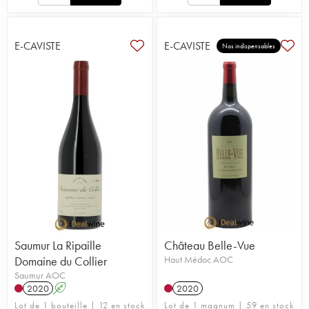
E-CAVISTE
E-CAVISTE
Nos indispensables
Saumur La Ripaille
Château Belle-Vue
Domaine du Collier
Haut Médoc AOC
Saumur AOC
2020
A
2020
Lot de 1 bouteille | 12 en stock
Lot de 1 magnum | 59 en stock