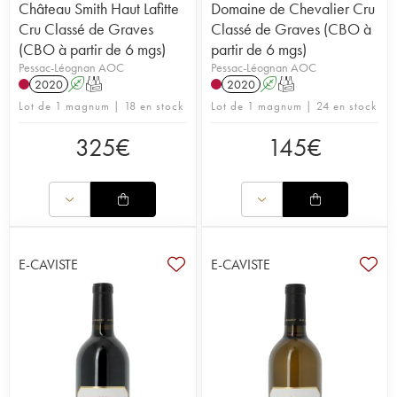
Château Smith Haut Lafitte
Domaine de Chevalier Cru
Cru Classé de Graves
Classé de Graves (CBO à
(CBO à partir de 6 mgs)
partir de 6 mgs)
Pessac-Léognan AOC
Pessac-Léognan AOC
2020
A
T
2020
A
T
Lot de 1 magnum | 18 en stock
Lot de 1 magnum | 24 en stock
325
€
145
€
E-CAVISTE
E-CAVISTE