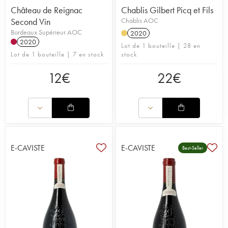
Château de Reignac
Chablis Gilbert Picq et Fils
Second Vin
Chablis AOC
Bordeaux Supérieur AOC
2020
2020
Lot de 1 bouteille | 28 en
Lot de 1 bouteille | 7 en stock
stock
12
€
22
€
E-CAVISTE
E-CAVISTE
Best-Seller