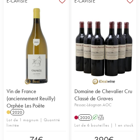
E-CAVISTE
E-CAVISTE
Vin de France
Domaine de Chevalier Cru
(anciennement Reuilly)
Classé de Graves
Orphée Les Poëte
Pessac-Léognan AOC
2020
2020
A
T
Lot de 1 magnum | Quantité
limitée
Lot de 6 bouteilles | 1 en stock
74
€
390
€