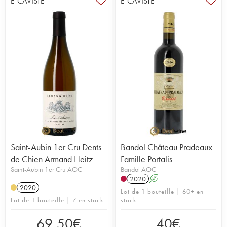
E-CAVISTE
E-CAVISTE
Saint-Aubin 1er Cru Dents
Bandol Château Pradeaux
de Chien Armand Heitz
Famille Portalis
Saint-Aubin 1er Cru AOC
Bandol AOC
2020
A
2020
Lot de 1 bouteille | 60+ en
Lot de 1 bouteille | 7 en stock
stock
69,50
€
40
€