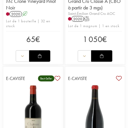
Mc Crone Vineyard Pinot
Grand Cru Classé A (CBO
Noir
à partir de 3 mgs)
Saint-Émilion Grand Cru AOC
2020
A
2020
T
Lot de 1 bouteille | 32 en
stock
Lot de 1 magnum | 1 en stock
65
€
1 050
€
E-CAVISTE
E-CAVISTE
Best-Seller