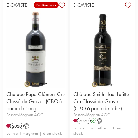
E-CAVISTE
E-CAVISTE
Dernière chance
Château Pape Clément Cru
Château Smith Haut Lafitte
Classé de Graves (CBO à
Cru Classé de Graves
partir de 6 mgs)
(CBO à partir de 6 bts)
Pessac-Léognan AOC
Pessac-Léognan AOC
2020
A
T
2020
T
Lot de 1 bouteille | 10 en
Lot de 1 magnum | 6 en stock
stock