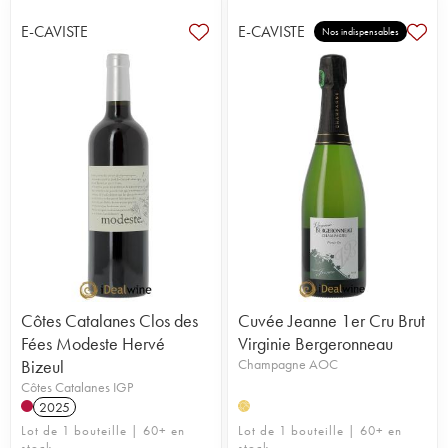
E-CAVISTE
E-CAVISTE
Nos indispensables
Côtes Catalanes Clos des
Cuvée Jeanne 1er Cru Brut
Fées Modeste Hervé
Virginie Bergeronneau
Bizeul
Champagne AOC
Côtes Catalanes IGP
2025
H
Lot de 1 bouteille | 60+ en
Lot de 1 bouteille | 60+ en
stock
stock