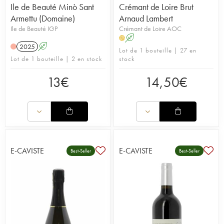
Ile de Beauté Minò Sant
Crémant de Loire Brut
Armettu (Domaine)
Arnaud Lambert
Ile de Beauté IGP
Crémant de Loire AOC
A
H
2025
A
Lot de 1 bouteille | 27 en
Lot de 1 bouteille | 2 en stock
stock
13
€
14,50
€
E-CAVISTE
E-CAVISTE
Best-Seller
Best-Seller