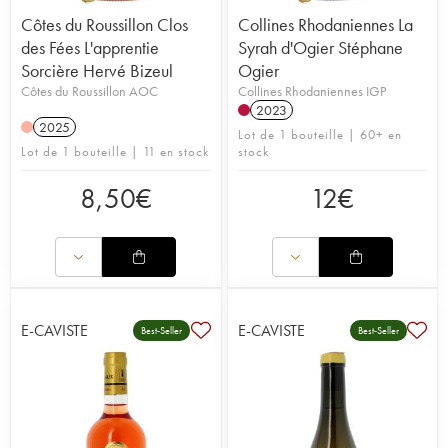
Côtes du Roussillon Clos
Collines Rhodaniennes La
des Fées L'apprentie
Syrah d'Ogier Stéphane
Sorcière Hervé Bizeul
Ogier
Côtes du Roussillon AOC
Collines Rhodaniennes IGP
2023
2025
Lot de 1 bouteille | 60+ en
Lot de 1 bouteille | 11 en stock
stock
8,50
€
12
€
E-CAVISTE
E-CAVISTE
Best-Seller
Best-Seller