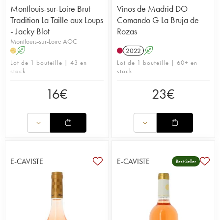
Montlouis-sur-Loire Brut
Vinos de Madrid DO
Tradition La Taille aux Loups
Comando G La Bruja de
- Jacky Blot
Rozas
Montlouis-sur-Loire AOC
A
2022
A
H
Lot de 1 bouteille | 43 en
Lot de 1 bouteille | 60+ en
stock
stock
16
€
23
€
E-CAVISTE
E-CAVISTE
Best-Seller