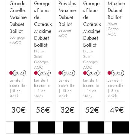
Grande
George
Prévoles
George
Maxime
Carelle
s Fleurs
Maxime
s Fleurs
Dubuet
Maxime
de
Dubuet
de
Boillot
Dubuet
Coteaux
Boillot
Coteaux
Aloxe-
Corton
Boillot
Maxime
Beaune
Maxime
AOC
AOC
Bourgogn
Dubuet
Dubuet
e AOC
Boillot
Boillot
Nuits-
Nuits-
Saint-
Saint-
Georges
Georges
AOC
AOC
2023
2022
2023
2021
2023
Lot de 1
Lot de 1
Lot de 1
Lot de 1
Lot de 1
bouteille
bouteille
bouteille
bouteille
bouteille
| 8 en
| 1 en
| 15 en
| 14 en
| 8 en
stock
stock
stock
stock
stock
30
€
58
€
32
€
52
€
49
€