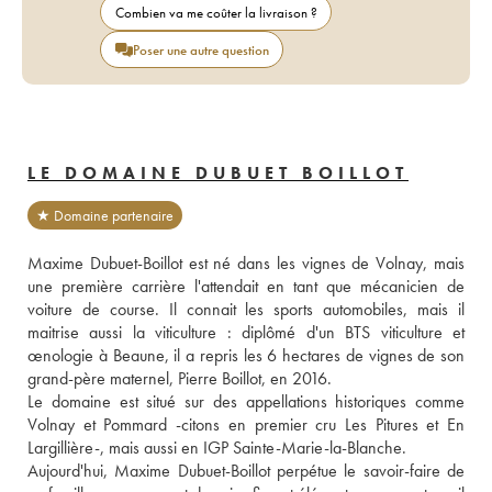
Combien va me coûter la livraison ?
Poser une autre question
LE DOMAINE DUBUET BOILLOT
★ Domaine partenaire
Maxime Dubuet-Boillot est né dans les vignes de Volnay, mais 
une première carrière l'attendait en tant que mécanicien de 
voiture de course. Il connait les sports automobiles, mais il 
maitrise aussi la viticulture : diplômé d'un BTS viticulture et 
œnologie à Beaune, il a repris les 6 hectares de vignes de son 
grand-père maternel, Pierre Boillot, en 2016.

Le domaine est situé sur des appellations historiques comme 
Volnay et Pommard -citons en premier cru Les Pitures et En 
Largillière-, mais aussi en IGP Sainte-Marie-la-Blanche.

Aujourd'hui, Maxime Dubuet-Boillot perpétue le savoir-faire de 