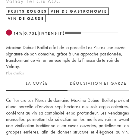
Volnay 1er Cru AOC
FRUITS ROUGES
VIN DE GASTRONOMIE
VIN DE GARDE
14
%
0.75
L
INTENSITÉ
Maxime Dubuet-Boillot a fait de la parcelle Les Pitures une cuvée
signature de son domaine, grâce à une approche passionnée,
transformant ce vin en un exemple de la finesse du terroir de
Volnay.
Plus d'infos
LA CUVÉE
DÉGUSTATION ET GARDE
Ce 1er cru Les Pitures du domaine Maxime Dubuet-Boillot provient 
d’une parcelle d’environ sept hectares aux sols argilo-calcaires, 
conférant au vin sa complexité et sa profondeur. Les vendanges 
manuelles permettent de sélectionner les meilleurs raisins avant 
une vinification traditionnelle en cuves ouvertes, partiellement en 
grappes entières, afin de donner structure et élégance au vin. 