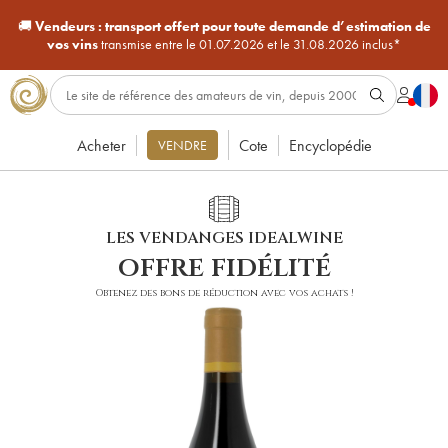
🚚
Vendeurs :
transport offert pour toute demande d’estimation de
vos vins
transmise entre le 01.07.2026 et le 31.08.2026 inclus*
Acheter
Cote
Encyclopédie
VENDRE
LES VENDANGES IDEALWINE
offre fidélité
Obtenez des bons de réduction avec vos achats !