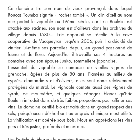
Ce domaine tire son nom du vieux provençal, dans lequel 
Roucas Toumba signifie « rocher tombé ». Un clin d'œil au nom 
que portait le vignoble au 19ème siècle, car Eric Bouletin est 
attaché aux racines, son nom est d'ailleurs dans les archives du 
village depuis 1580… Eric apportait sa récolte à la cave 
coopérative de Vacqueyras jusqu'en 2006, puis il a décidé de 
vinifier lui-même ses parcelles depuis, en grand passionné de 
faune et de flore. Aujourd'hui il travaille ses 4 hectares au 
domaine avec son épouse Junko, sommelière japonaise. 
L'essentiel du vignoble se compose de vieilles vignes de 
grenache, âgées de plus de 80 ans. Plantées au milieu de 
cyprès, d'amandiers et d'oliviers, elles sont donc relativement 
protégées du mistral. Le vignoble compte aussi des vignes de 
syrah, de mourvèdre, et quelques cépages blancs qu'Eric 
Bouletin introduit dans de très faibles proportions pour affiner ses 
vins. Le domaine certifié bio est traité dans un grand respect des 
sols, puisqu'aucun désherbant ou engrais chimique n'est utilisé. 
La vinification est opérée sous bois. Nous en apprécions les vins 
purs et très justes, profonds et minéraux. 
Lire l'article du blog sur le domaine Roucas Toumba