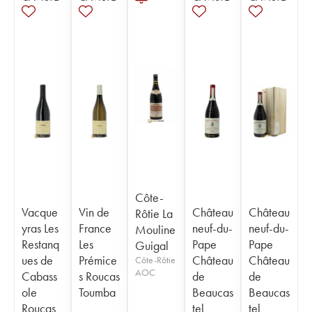
Côte-
Vacque
Vin de
Château
Château
Rôtie La
yras Les
France
neuf-du-
neuf-du-
Mouline
Restanq
Les
Pape
Pape
Guigal
ues de
Prémice
Château
Château
Côte-Rôtie
AOC
Cabass
s Roucas
de
de
ole
Toumba
Beaucas
Beaucas
Roucas
tel
tel