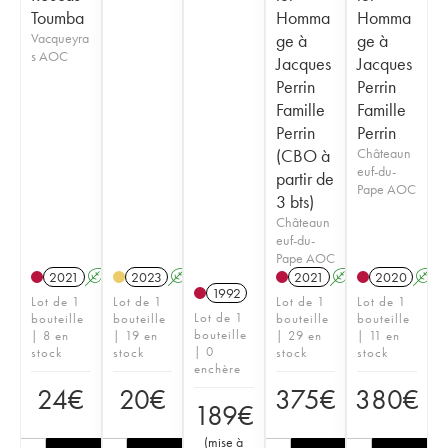
Toumba
Homma
Homma
Vacqueyra
ge à
ge à
s AOC
Jacques
Jacques
Perrin
Perrin
Famille
Famille
Perrin
Perrin
(CBO à
Châteaun
euf-du-
partir de
Pape AOC
3 bts)
Châteaun
euf-du-
Pape AOC
2021
A
2023
A
2021
A
T
2020
A
1992
Lot de 1
Lot de 1
Lot de 1
Lot de 1
Lot de 1
bouteille
bouteille
bouteille
bouteille
bouteille
| 8 en
| 19 en
| 29 en
| 11 en
| 0
stock
stock
stock
stock
enchère
24
€
20
€
375
€
380
€
189
€
(
mise à