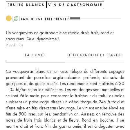
FRUITS BLANCS
VIN DE GASTRONOMIE
A
14
%
0.75
L
INTENSITÉ
Un vacqueyras de gastronomie se révèle droit, frais, rond et
savoureux. Quel dynamisme !
Plus d'infos
LA CUVÉE
DÉGUSTATION ET GARDE
Ce vacqueyras blanc est un assemblage de différents cépages 
provenant de parcelles argilo-calcaires profonds, de sols de 
garrigues et de galets roulés. Les rendements sont maîtrisés à 30 
– 35 hl/ha selon les millésimes. Les vendanges sont manuelles et 
se font tôt le matin pour conserver la fraîcheur du fruit. Les baies 
subissent un pressurage direct, un débourbage de 24h à froid et 
d'une mise en fûts direct sans levurage. Le vin est ensuite élevé en 
fûts de 500 litres, sur lies, pendant un an. Au nez, on retrouve des 
notes de fruits frais blancs et de fleurs. Rond en bouche, il se 
montre droit et frais. Vin de gastronomie, il est à déguster avec 