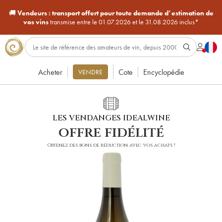
🚚
Vendeurs :
transport offert pour toute demande d’estimation de
vos vins
transmise entre le 01.07.2026 et le 31.08.2026 inclus*
Acheter
Cote
Encyclopédie
VENDRE
LES VENDANGES IDEALWINE
offre fidélité
Obtenez des bons de réduction avec vos achats !