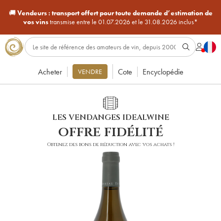
🚚
Vendeurs :
transport offert pour toute demande d’estimation de
vos vins
transmise entre le 01.07.2026 et le 31.08.2026 inclus*
Acheter
Cote
Encyclopédie
VENDRE
LES VENDANGES IDEALWINE
offre fidélité
Obtenez des bons de réduction avec vos achats !