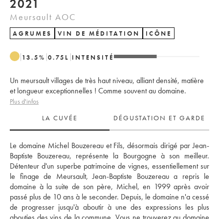
2021
Meursault AOC
AGRUMES
VIN DE MÉDITATION
ICÔNE
13.5
%
0.75
L
INTENSITÉ
Un meursault villages de très haut niveau, alliant densité, matière
et longueur exceptionnelles ! Comme souvent au domaine.
Plus d'infos
LA CUVÉE
DÉGUSTATION ET GARDE
Le domaine Michel Bouzereau et Fils, désormais dirigé par Jean-
Baptiste Bouzereau, représente la Bourgogne à son meilleur. 
Détenteur d'un superbe patrimoine de vignes, essentiellement sur 
le finage de Meursault, Jean-Baptiste Bouzereau a repris le 
domaine à la suite de son père, Michel, en 1999 après avoir 
passé plus de 10 ans à le seconder. Depuis, le domaine n'a cessé 
de progresser jusqu'à aboutir à une des expressions les plus 
abouties des vins de la commune. Vous ne trouverez au domaine 