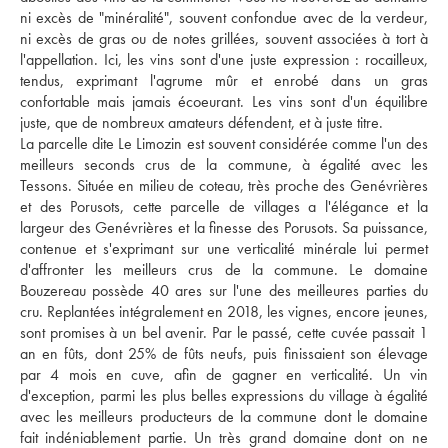
ni excès de "minéralité", souvent confondue avec de la verdeur, 
ni excès de gras ou de notes grillées, souvent associées à tort à 
l'appellation. Ici, les vins sont d'une juste expression : rocailleux, 
tendus, exprimant l'agrume mûr et enrobé dans un gras 
confortable mais jamais écoeurant. Les vins sont d'un équilibre 
juste, que de nombreux amateurs défendent, et à juste titre. 
La parcelle dite Le Limozin est souvent considérée comme l'un des 
meilleurs seconds crus de la commune, à égalité avec les 
Tessons. Située en milieu de coteau, très proche des Genévrières 
et des Porusots, cette parcelle de villages a l'élégance et la 
largeur des Genévrières et la finesse des Porusots. Sa puissance, 
contenue et s'exprimant sur une verticalité minérale lui permet 
d'affronter les meilleurs crus de la commune. Le domaine 
Bouzereau possède 40 ares sur l'une des meilleures parties du 
cru. Replantées intégralement en 2018, les vignes, encore jeunes, 
sont promises à un bel avenir. Par le passé, cette cuvée passait 1 
an en fûts, dont 25% de fûts neufs, puis finissaient son élevage 
par 4 mois en cuve, afin de gagner en verticalité. Un vin 
d'exception, parmi les plus belles expressions du village à égalité 
avec les meilleurs producteurs de la commune dont le domaine 
fait indéniablement partie. Un très grand domaine dont on ne 