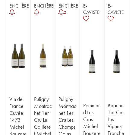
ENCHÈRE
ENCHÈRE
ENCHÈRE
E-
E-
CAVISTE
CAVISTE
2
Vin de
Puligny-
Puligny-
Pommar
Beaune
France
Montrac
Montrac
d Les
1er Cru
Cuvée
het 1er
het 1er
Cras
Les
1473
Cru Le
Cru Les
Michel
Vignes
Michel
Caillere
Champs
Bouzere
Franche
Bouzere
t Michel
Gains