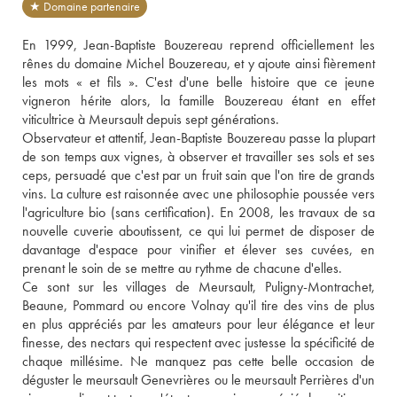
★ Domaine partenaire
En 1999, Jean-Baptiste Bouzereau reprend officiellement les 
rênes du domaine Michel Bouzereau, et y ajoute ainsi fièrement 
les mots « et fils ». C'est d'une belle histoire que ce jeune 
vigneron hérite alors, la famille Bouzereau étant en effet 
viticultrice à Meursault depuis sept générations. 
Observateur et attentif, Jean-Baptiste Bouzereau passe la plupart 
de son temps aux vignes, à observer et travailler ses sols et ses 
ceps, persuadé que c'est par un fruit sain que l'on tire de grands 
vins. La culture est raisonnée avec une philosophie poussée vers 
l'agriculture bio (sans certification). En 2008, les travaux de sa 
nouvelle cuverie aboutissent, ce qui lui permet de disposer de 
davantage d'espace pour vinifier et élever ses cuvées, en 
prenant le soin de se mettre au rythme de chacune d'elles. 
Ce sont sur les villages de Meursault, Puligny-Montrachet, 
Beaune, Pommard ou encore Volnay qu'il tire des vins de plus 
en plus appréciés par les amateurs pour leur élégance et leur 
finesse, des nectars qui respectent avec justesse la spécificité de 
chaque millésime. Ne manquez pas cette belle occasion de 
déguster le meursault Genevrières ou le meursault Perrières d'un 