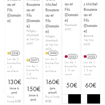
au et
s Michel
au et
Bouzere
Michel
Fils
Bouzere
Fils
au et
Bouzere
(Domain
au et
(Domain
Fils
au et
e)
Fils
e)
(Domain
Fils
Pommard
(Domain
e)
(Domain
AOC
e)
Puligny-
e)
Montrach
Beaune
Puligny-
et 1er Cru
1er Cru
Montrach
AOC
AOC
et 1er Cru
AOC
2018
1999
2023
2022
Lot de 2
Lot de 2
2017
Lot de 1
Lot de 1
bouteilles
bouteilles
Lot de 1
bouteille
bouteille
| 0
| 1
bouteille
| 11 en
| 3 en
enchère
enchère
| 0
stock
stock
enchère
130
€
160
€
50
€
60
€
150
€
(
mise à
(
prix
prix
)
actuel
)
(
mise à
Prix à
Prix à l'unité
prix
)
65
€
80
€
l'unité