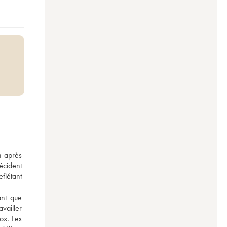
 après 
écident 
létant 
nt que 
vailler 
ox. Les 