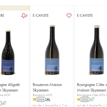
RE
E-CAVISTE
E-CAVISTE
5
gne Aligoté
Bouzeron Maison
Bourgogne Côte-
n Skyaasen
Skyaasen
Maison Skyaasen
gne AOC
Bouzeron AOC
Bourgogne Côte-d'Or
2024
K
2023
A
3
A
Lot de 1 bouteille | 7 en
Lot de 1 bouteille | 