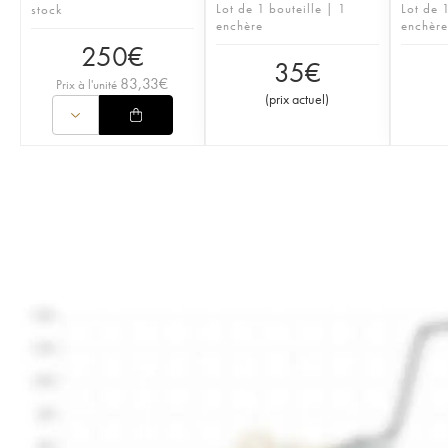
Lot de 1 bouteille | 1
Lot de 1
stock
enchère
enchère
250
€
35
€
83,33
€
Prix à l'unité
(
prix actuel
)