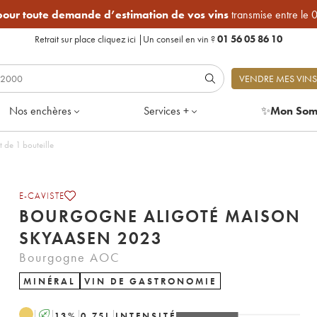
 pour toute demande d’estimation de vos vins
transmise entre le 
Retrait sur place
cliquez ici
|
Un conseil en vin ?
01 56 05 86 10
VENDRE MES VINS
Nos enchères
Services +
✨
Mon Som
n Skyaasen 2023 - Lot de 1 bouteille
E-CAVISTE
BOURGOGNE ALIGOTÉ MAISON
SKYAASEN 2023
Bourgogne AOC
MINÉRAL
VIN DE GASTRONOMIE
A
13
%
0.75
L
INTENSITÉ