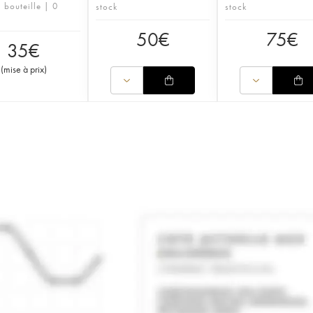
 bouteille | 0
stock
stock
50
€
75
€
35
€
(
mise à prix
)