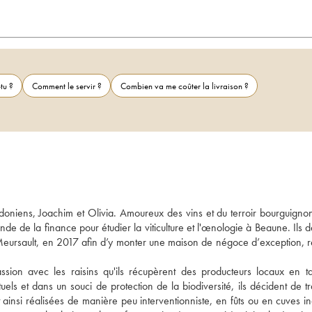
tu ?
Comment le servir ?
Combien va me coûter la livraison ?
niens, Joachim et Olivia. Amoureux des vins et du terroir bourguignon
e de la finance pour étudier la viticulture et l'œnologie à Beaune. Ils d
ursault, en 2017 afin d’y monter une maison de négoce d’exception, ref
ssion avec les raisins qu'ils récupèrent des producteurs locaux en ta
ls et dans un souci de protection de la biodiversité, ils décident de tra
nt ainsi réalisées de manière peu interventionniste, en fûts ou en cuves in