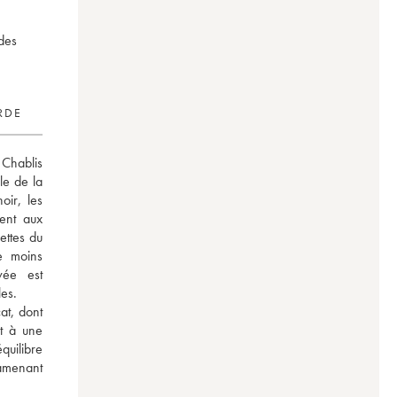
 des
RDE
Chablis 
e de la 
ir, les 
ent aux 
ettes du 
e moins 
ée est 
es. 
at, dont 
t à une 
uilibre 
amenant 