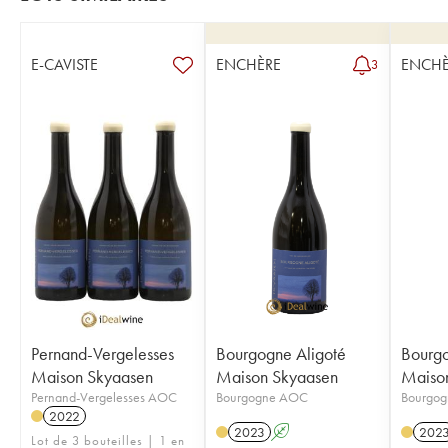
E-CAVISTE
ENCHÈRE
ENCHÈ
3
Pernand-Vergelesses
Bourgogne Aligoté
Bourgo
Maison Skyaasen
Maison Skyaasen
Maiso
Pernand-Vergelesses AOC
Bourgogne AOC
Bourgo
2022
2023
A
202
Lot de 3 bouteilles | 1 en