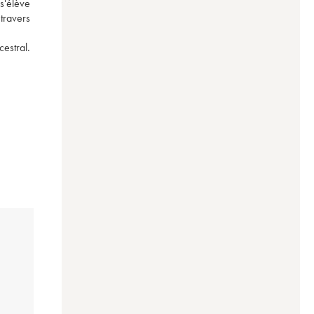
'élève 
travers 
estral. 