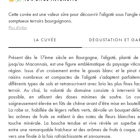
Cette cuvée est une valeur sûre pour découvrir l'aligoté sous l’angle
somptueux terroirs bourguignons.
Plus d'infos
LA CUVÉE
DÉGUSTATION ET GA
Présent dès le 17ème siècle en Bourgogne, l’aligoté, planté de 
jusqu’au Maconnais, est une figure emblématique du paysage viticol
région. Issus d’un croisement entre le gouais blanc et le pinot no
raisins nombreux et compactes de l’aligoté s’adaptent parfaitem
différents types de sols et retranscrivent avec brio les plus fines fac
terroir. Au chai, la volonté du domaine consiste à intervenir l
possible, en utilisant des doses minimes de soufre. La cuv
soigneusement élevée en fûts de chêne avant d’être mise en bouteill
La robe or, habillée de légers reflets verts, dévoile un bouquet délic
les arômes de fruits se mêlent à des notes de fleurs blanches e
touche minérale. La bouche tendue et vive révèle un superbe éq
entre une remarquable fraîcheur et des arômes de fruits à coque, 
vers une finale à la fois rafraichissante et savoureuse.