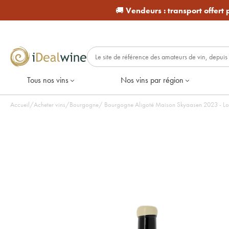
🚚
Vendeurs :
transport offert
Tous nos vins
Nos vins par région
Accueil
/
Acheter vins
/
Bourgogne
/
Bourgogne Aligoté Maiso