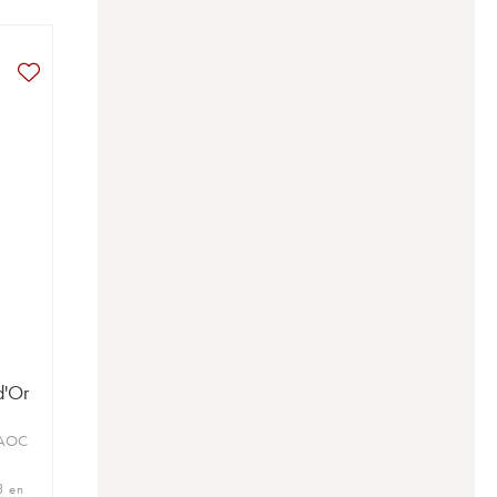
d'Or
 AOC
3 en