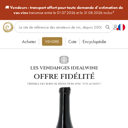
🚚
Vendeurs :
transport offert pour toute demande d’estimation de
vos vins
transmise entre le 01.07.2026 et le 31.08.2026 inclus*
Acheter
Cote
Encyclopédie
VENDRE
LES VENDANGES IDEALWINE
offre fidélité
Obtenez des bons de réduction avec vos achats !