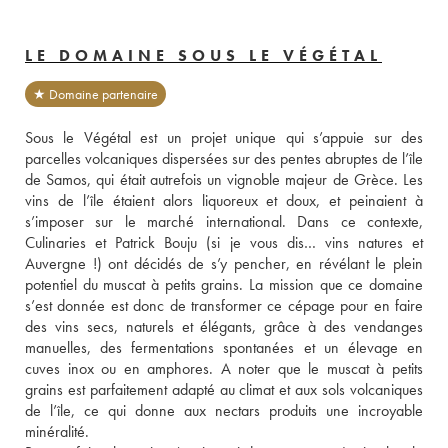
LE DOMAINE SOUS LE VÉGÉTAL
★ Domaine partenaire
Sous le Végétal est un projet unique qui s’appuie sur des 
parcelles volcaniques dispersées sur des pentes abruptes de l’île 
de Samos, qui était autrefois un vignoble majeur de Grèce. Les 
vins de l’île étaient alors liquoreux et doux, et peinaient à 
s’imposer sur le marché international. Dans ce contexte, 
Culinaries et Patrick Bouju (si je vous dis… vins natures et 
Auvergne !) ont décidés de s’y pencher, en révélant le plein 
potentiel du muscat à petits grains. La mission que ce domaine 
s’est donnée est donc de transformer ce cépage pour en faire 
des vins secs, naturels et élégants, grâce à des vendanges 
manuelles, des fermentations spontanées et un élevage en 
cuves inox ou en amphores. A noter que le muscat à petits 
grains est parfaitement adapté au climat et aux sols volcaniques 
de l’île, ce qui donne aux nectars produits une incroyable 
minéralité.