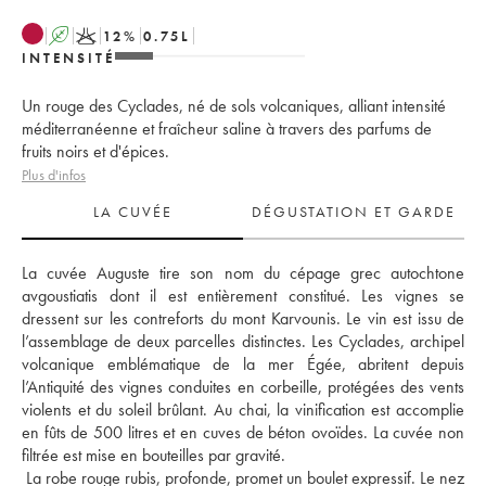
A
K
12
%
0.75
L
INTENSITÉ
Un rouge des Cyclades, né de sols volcaniques, alliant intensité
méditerranéenne et fraîcheur saline à travers des parfums de
fruits noirs et d'épices.
Plus d'infos
LA CUVÉE
DÉGUSTATION ET GARDE
La cuvée Auguste tire son nom du cépage grec autochtone 
avgoustiatis dont il est entièrement constitué. Les vignes se 
dressent sur les contreforts du mont Karvounis. Le vin est issu de 
l’assemblage de deux parcelles distinctes. Les Cyclades, archipel 
volcanique emblématique de la mer Égée, abritent depuis 
l’Antiquité des vignes conduites en corbeille, protégées des vents 
violents et du soleil brûlant. Au chai, la vinification est accomplie 
en fûts de 500 litres et en cuves de béton ovoïdes. La cuvée non 
filtrée est mise en bouteilles par gravité. 
 La robe rouge rubis, profonde, promet un boulet expressif. Le nez 