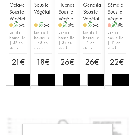
Octave
Sous le
Hupnos
Genesia
Sémélé
Sous le
Végétal
Sous le
Sous le
Sous le
Végétal
Végétal
Végétal
Végétal
A
K
A
K
A
K
A
K
A
K
Lot de 1
Lot de 1
Lot de 1
Lot de 1
Lot de 1
bouteille
bouteille
bouteille
bouteille
bouteille
| 52 en
| 48 en
| 34 en
| 1 en
| 11 en
stock
stock
stock
stock
stock
21
€
18
€
26
€
26
€
22
€