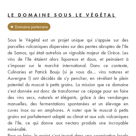
LE DOMAINE SOUS LE VÉGÉTAL
★ Domaine partenaire
Sous le Végétal est un projet unique qui s’appuie sur des 
parcelles volcaniques dispersées sur des pentes abruptes de l’île 
de Samos, qui était autrefois un vignoble majeur de Grèce. Les 
vins de l’île étaient alors liquoreux et doux, et peinaient à 
s’imposer sur le marché international. Dans ce contexte, 
Culinaries et Patrick Bouju (si je vous dis… vins natures et 
Auvergne !) ont décidés de s’y pencher, en révélant le plein 
potentiel du muscat à petits grains. La mission que ce domaine 
s’est donnée est donc de transformer ce cépage pour en faire 
des vins secs, naturels et élégants, grâce à des vendanges 
manuelles, des fermentations spontanées et un élevage en 
cuves inox ou en amphores. A noter que le muscat à petits 
grains est parfaitement adapté au climat et aux sols volcaniques 
de l’île, ce qui donne aux nectars produits une incroyable 
minéralité.
Pour se faire, le projet s’est investi dans une coopérative locale 