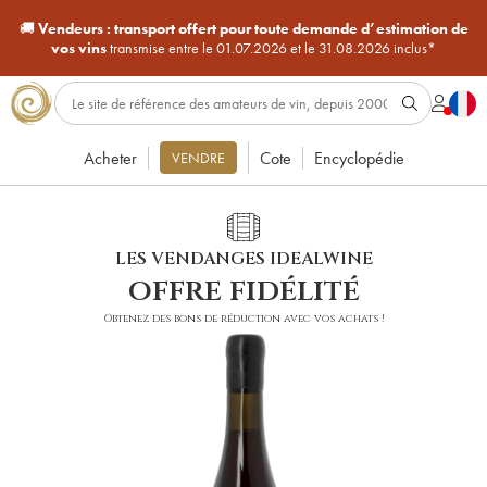
🚚
Vendeurs :
transport offert pour toute demande d’estimation de
vos vins
transmise entre le 01.07.2026 et le 31.08.2026 inclus*
Acheter
Cote
Encyclopédie
VENDRE
LES VENDANGES IDEALWINE
offre fidélité
Obtenez des bons de réduction avec vos achats !