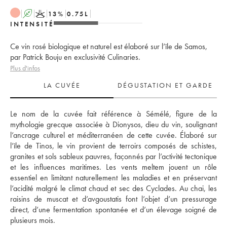
A
K
13
%
0.75
L
INTENSITÉ
Ce vin rosé biologique et naturel est élaboré sur l’île de Samos,
par Patrick Bouju en exclusivité Culinaries.
Plus d'infos
LA CUVÉE
DÉGUSTATION ET GARDE
Le nom de la cuvée fait référence à Sémélé, figure de la 
mythologie grecque associée à Dionysos, dieu du vin, soulignant 
l’ancrage culturel et méditerranéen de cette cuvée. Élaboré sur 
l’île de Tinos, le vin provient de terroirs composés de schistes, 
granites et sols sableux pauvres, façonnés par l’activité tectonique 
et les influences maritimes. Les vents meltem jouent un rôle 
essentiel en limitant naturellement les maladies et en préservant 
l’acidité malgré le climat chaud et sec des Cyclades. Au chai, les 
raisins de muscat et d’avgoustatis font l’objet d’un pressurage 
direct, d’une fermentation spontanée et d’un élevage soigné de 
plusieurs mois. 