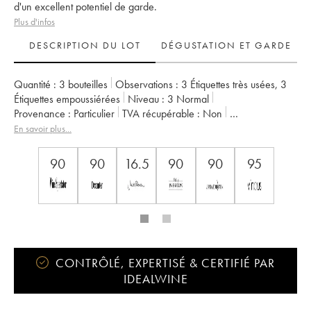
d'un excellent potentiel de garde.
Plus d'infos
DESCRIPTION DU LOT
DÉGUSTATION ET GARDE
Quantité :
3 bouteilles
Observations :
3 Étiquettes très usées
,
3
Étiquettes empoussiérées
Niveau :
3
Normal
Provenance :
particulier
TVA récupérable :
non
Région :
Bordeaux
Appellation :
Saint-Julien
En savoir plus...
Classement :
4ème Grand Cru Classé
Propriétaire :
Famille Bignon-Cordier
90
90
16.5
90
90
95
CONTRÔLÉ, EXPERTISÉ & CERTIFIÉ PAR
IDEALWINE