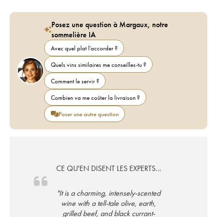
Posez une question à Margaux, notre
sommelière IA
Avec quel plat l'accorder ?
Quels vins similaires me conseilles-tu ?
Comment le servir ?
Combien va me coûter la livraison ?
Poser une autre question
CE QU'EN DISENT LES EXPERTS...
"It is a charming, intensely-scented
wine with a tell-tale olive, earth,
grilled beef, and black currant-