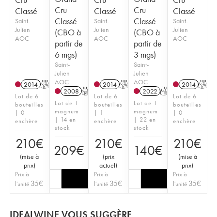
Cru
Cru
Classé
Classé
Classé
Classé
Classé
Saint-
Saint-
Saint-
Julien
Julien
Julien
(CBO à
(CBO à
AOC
AOC
AOC
partir de
partir de
6 mgs)
3 mgs)
Saint-
Saint-
Julien
Julien
AOC
AOC
2014
T
2014
T
2014
T
2008
T
2022
T
Lot de 6
Lot de 6
Lot de 6
Lot de 1
Lot de 1
bouteilles
bouteilles
bouteilles
magnum
magnum
| 0
| 1
| 0
| 14 en
| 22 en
enchère
enchère
enchère
stock
stock
210
€
210
€
210
€
209
€
140
€
(
mise à
(
prix
(
mise à
prix
)
actuel
)
prix
)
Prix à
Prix à
Prix à
35
€
35
€
35
€
l'unité
l'unité
l'unité
IDEALWINE VOUS SUGGÈRE