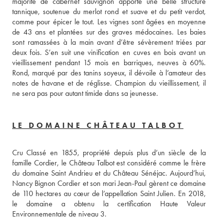
majorité de cabernet sauvignon apporte une belle structure 
tannique, soutenue du merlot rond et suave et du petit verdot, 
comme pour épicer le tout. Les vignes sont âgées en moyenne 
de 43 ans et plantées sur des graves médocaines. Les baies 
sont ramassées à la main avant d’être sévèrement triées par 
deux fois. S’en suit une vinification en cuves en bois avant un 
vieillissement pendant 15 mois en barriques, neuves à 60%. 
Rond, marqué par des tanins soyeux, il dévoile à l’amateur des 
notes de havane et de réglisse. Champion du vieillissement, il 
ne sera pas pour autant timide dans sa jeunesse.
LE DOMAINE CHÂTEAU TALBOT
Cru Classé en 1855, propriété depuis plus d’un siècle de la 
famille Cordier, le Château Talbot est considéré comme le frère 
du domaine Saint Andrieu et du Château Sénéjac. Aujourd’hui, 
Nancy Bignon Cordier et son mari Jean-Paul gèrent ce domaine 
de 110 hectares au cœur de l’appellation Saint Julien. En 2018, 
le domaine a obtenu la certification Haute Valeur 
Environnementale de niveau 3. 