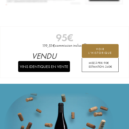
95
€
119,51
€
commission incluse
VOIR
VENDU
L'HISTORIQUE
MISE À PRIX:
90
€
VINS IDENTIQUES EN VENTE
ESTIMATION:
240
€