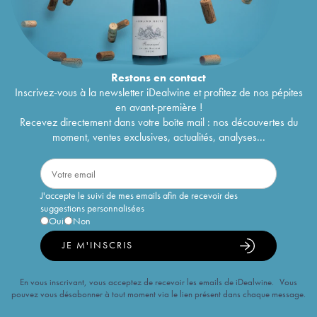
Restons en
contact
Inscrivez-vous à la newsletter iDealwine et profitez de nos pépites
en avant-première !
Recevez directement dans votre boîte mail : nos découvertes du
moment, ventes exclusives, actualités, analyses...
J'accepte le suivi de mes emails afin de recevoir des
suggestions personnalisées
Oui
Non
JE M'INSCRIS
En vous inscrivant, vous acceptez de recevoir les emails de iDealwine. Vous
pouvez vous désabonner à tout moment via le lien présent dans chaque message.