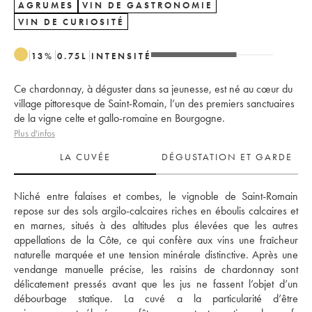
AGRUMES
VIN DE GASTRONOMIE
VIN DE CURIOSITÉ
13
%
0.75
L
INTENSITÉ
Ce chardonnay, à déguster dans sa jeunesse, est né au cœur du
village pittoresque de Saint-Romain, l’un des premiers sanctuaires
de la vigne celte et gallo-romaine en Bourgogne.
Plus d'infos
LA CUVÉE
DÉGUSTATION ET GARDE
Niché entre falaises et combes, le vignoble de Saint-Romain 
repose sur des sols argilo-calcaires riches en éboulis calcaires et 
en marnes, situés à des altitudes plus élevées que les autres 
appellations de la Côte, ce qui confère aux vins une fraîcheur 
naturelle marquée et une tension minérale distinctive. Après une 
vendange manuelle précise, les raisins de chardonnay sont 
délicatement pressés avant que les jus ne fassent l’objet d’un 
débourbage statique. La cuvé a la particularité d’être 