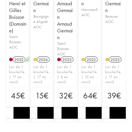
Henri et
Germai
Arnaud
n
Germai
Gilles
n
Germai
Meursault
n
AOC
Buisson
Bourgogn
n
Beaune
e Aligoté
AOC
(Domain
Arnaud
AOC
e)
Germai
Saint-
n
Romain
Saint-
AOC
Romain
AOC
2022
A
2024
2023
2023
2023
Lot de 1
Lot de 1
Lot de 1
Lot de 1
Lot de 1
bouteille
bouteille
bouteille
bouteille
bouteille
| 11 en
| 17 en
| 6 en
| 12 en
| 11 en
stock
stock
stock
stock
stock
45
€
15
€
32
€
64
€
39
€