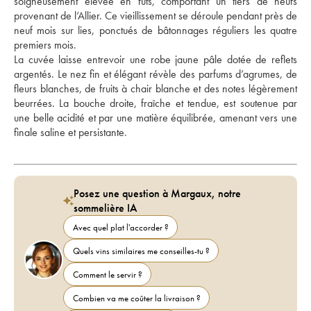
soigneusement élevée en fûts, comportant un tiers de neufs 
provenant de l’Allier. Ce vieillissement se déroule pendant près de 
neuf mois sur lies, ponctués de bâtonnages réguliers les quatre 
premiers mois. 
La cuvée laisse entrevoir une robe jaune pâle dotée de reflets 
argentés. Le nez fin et élégant révèle des parfums d’agrumes, de 
fleurs blanches, de fruits à chair blanche et des notes légèrement 
beurrées. La bouche droite, fraîche et tendue, est soutenue par 
une belle acidité et par une matière équilibrée, amenant vers une 
finale saline et persistante.
Posez une question à Margaux, notre
sommelière IA
Avec quel plat l'accorder ?
Quels vins similaires me conseilles-tu ?
Comment le servir ?
Combien va me coûter la livraison ?