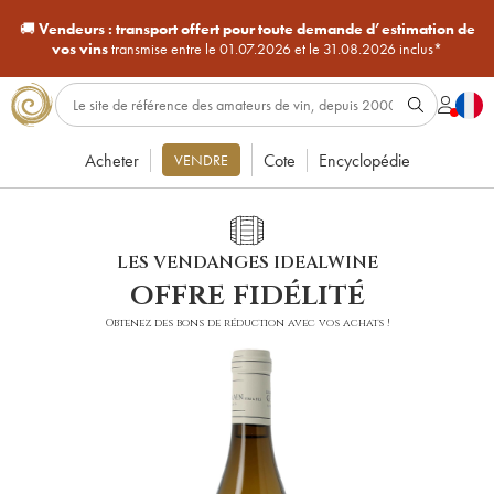
🚚
Vendeurs :
transport offert pour toute demande d’estimation de
vos vins
transmise entre le 01.07.2026 et le 31.08.2026 inclus*
Acheter
Cote
Encyclopédie
VENDRE
LES VENDANGES IDEALWINE
offre fidélité
Obtenez des bons de réduction avec vos achats !