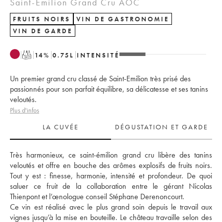
Saint-Émilion Grand Cru AOC
FRUITS NOIRS
VIN DE GASTRONOMIE
VIN DE GARDE
T
14
%
0.75
L
INTENSITÉ
Un premier grand cru classé de Saint-Emilion très prisé des
passionnés pour son parfait équilibre, sa délicatesse et ses tanins
veloutés.
Plus d'infos
LA CUVÉE
DÉGUSTATION ET GARDE
Très harmonieux, ce saint-émilion grand cru libère des tanins 
veloutés et offre en bouche des arômes explosifs de fruits noirs. 
Tout y est : finesse, harmonie, intensité et profondeur. De quoi 
saluer ce fruit de la collaboration entre le gérant Nicolas 
Thienpont et l’œnologue conseil Stéphane Derenoncourt. 
Ce vin est réalisé avec le plus grand soin depuis le travail aux 
vignes jusqu’à la mise en bouteille. Le château travaille selon des 