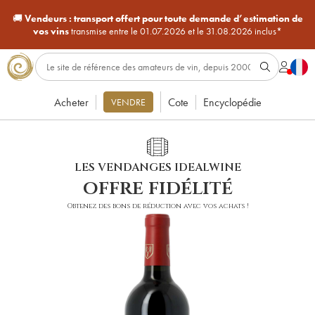
🚚
Vendeurs :
transport offert pour toute demande d’estimation de
vos vins
transmise entre le 01.07.2026 et le 31.08.2026 inclus*
Acheter
Cote
Encyclopédie
VENDRE
LES VENDANGES IDEALWINE
offre fidélité
Obtenez des bons de réduction avec vos achats !