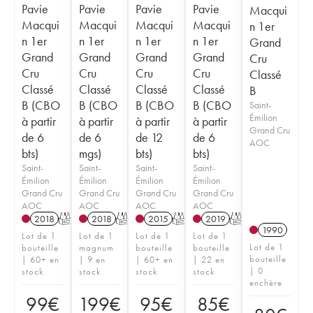
Pavie
Pavie
Pavie
Pavie
Macqui
Macqui
Macqui
Macqui
Macqui
n 1er
n 1er
n 1er
n 1er
n 1er
Grand
Grand
Grand
Grand
Grand
Cru
Cru
Cru
Cru
Cru
Classé
Classé
Classé
Classé
Classé
B
B (CBO
B (CBO
B (CBO
B (CBO
Saint-
Émilion
à partir
à partir
à partir
à partir
Grand Cru
de 6
de 6
de 12
de 6
AOC
bts)
mgs)
bts)
bts)
Saint-
Saint-
Saint-
Saint-
Émilion
Émilion
Émilion
Émilion
Grand Cru
Grand Cru
Grand Cru
Grand Cru
AOC
AOC
AOC
AOC
2018
T
2018
T
2015
T
2019
T
1990
Lot de 1
Lot de 1
Lot de 1
Lot de 1
Lot de 1
bouteille
magnum
bouteille
bouteille
bouteille
| 60+ en
| 9 en
| 60+ en
| 22 en
| 0
stock
stock
stock
stock
enchère
99
€
199
€
95
€
85
€