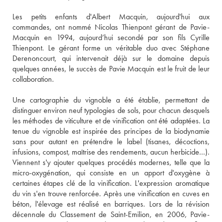
Les petits enfants d'Albert Macquin, aujourd'hui aux 
commandes, ont nommé Nicolas Thienpont gérant de Pavie-
Macquin en 1994, aujourd’hui secondé par son fils Cyrille 
Thienpont. Le gérant forme un véritable duo avec Stéphane 
Derenoncourt, qui intervenait déjà sur le domaine depuis 
quelques années, le succès de Pavie Macquin est le fruit de leur 
collaboration. 
Une cartographie du vignoble a été établie, permettant de 
distinguer environ neuf typologies de sols, pour chacun desquels 
les méthodes de viticulture et de vinification ont été adaptées. La 
tenue du vignoble est inspirée des principes de la biodynamie 
sans pour autant en prétendre le label (tisanes, décoctions, 
infusions, compost, maîtrise des rendements, aucun herbicide...). 
Viennent s'y ajouter quelques procédés modernes, telle que la 
micro-oxygénation, qui consiste en un apport d'oxygène à 
certaines étapes clé de la vinification. L'expression aromatique 
du vin s'en trouve renforcée. Après une vinification en cuves en 
béton, l'élevage est réalisé en barriques. Lors de la révision 
décennale du Classement de Saint-Emilion, en 2006, Pavie-