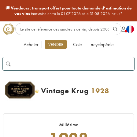
🚚
Vendeurs :
transport offert pour toute demande d’estimation de
vos vins
transmise entre le 01.07.2026 et le 31.08.2026 inclus*
Acheter
Cote
Encyclopédie
VENDRE
Vintage Krug
1928
H
Millésime