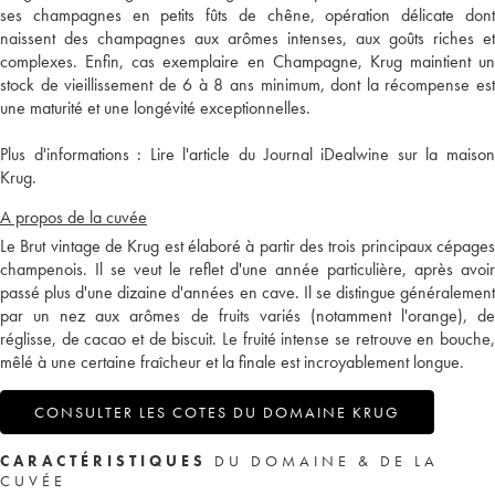
ses champagnes en petits fûts de chêne, opération délicate dont
naissent des champagnes aux arômes intenses, aux goûts riches et
complexes. Enfin, cas exemplaire en Champagne, Krug maintient un
stock de vieillissement de 6 à 8 ans minimum, dont la récompense est
une maturité et une longévité exceptionnelles.
Plus d'informations :
Lire l'article du Journal iDealwine sur la maiso
Krug.
A propos de la cuvée
Le Brut vintage de Krug est élaboré à partir des trois principaux cépages
champenois. Il se veut le reflet d'une année particulière, après avoir
passé plus d'une dizaine d'années en cave. Il se distingue généralement
par un nez aux arômes de fruits variés (notamment l'orange), de
réglisse, de cacao et de biscuit. Le fruité intense se retrouve en bouche,
mêlé à une certaine fraîcheur et la finale est incroyablement longue.
CONSULTER LES COTES DU DOMAINE KRUG
CARACTÉRISTIQUES
DU DOMAINE & DE LA
CUVÉE