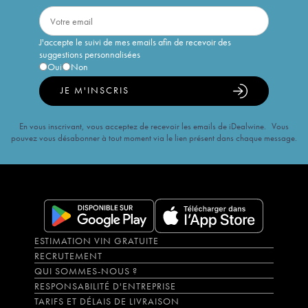
J'accepte le suivi de mes emails afin de recevoir des
suggestions personnalisées
Oui
Non
JE M'INSCRIS
En vous inscrivant, vous acceptez de recevoir les emails de iDealwine. Vous
pouvez vous désabonner à tout moment via le lien présent dans chaque message.
ESTIMATION VIN GRATUITE
RECRUTEMENT
QUI SOMMES-NOUS ?
RESPONSABILITÉ D'ENTREPRISE
TARIFS ET DÉLAIS DE LIVRAISON