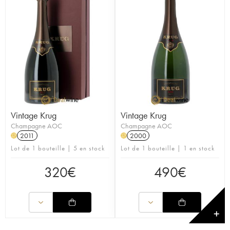
Vintage Krug
Vintage Krug
Champagne AOC
Champagne AOC
2011
2000
H
H
Lot de 1 bouteille | 5 en stock
Lot de 1 bouteille | 1 en stock
320
€
490
€
✕