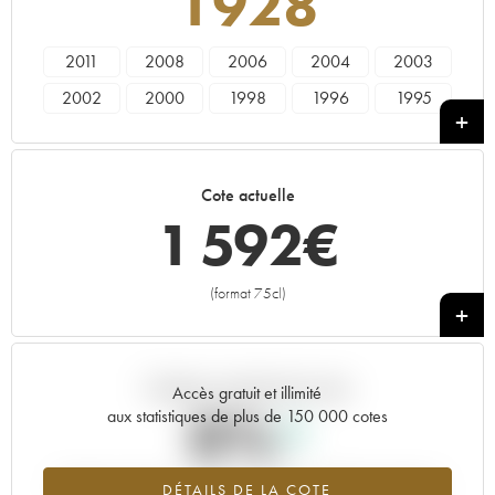
1928
2011
2008
2006
2004
2003
2002
2000
1998
1996
1995
1990
1989
1988
1985
1982
1981
1979
1976
1975
1973
Cote actuelle
1971
1969
1966
1964
1961
1 592
€
1953
1928
----
(format 75cl)
+
Tendance actuelle de la cote
Accès gratuit et illimité
0%
aux statistiques de plus de 150 000 cotes
Tendance à la hausse du millésime 1928 en 2026 par rapport à
DÉTAILS DE LA COTE