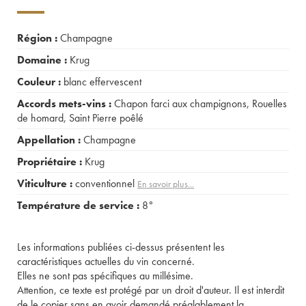
Région :
Champagne
Domaine :
Krug
Couleur :
blanc effervescent
Accords mets-vins :
Chapon farci aux champignons
,
Rouelles
de homard
,
Saint Pierre poêlé
Appellation :
Champagne
Propriétaire :
Krug
Viticulture :
conventionnel
En savoir plus...
Température de service :
8°
Les informations publiées ci-dessus présentent les
caractéristiques actuelles du vin concerné.
Elles ne sont pas spécifiques au millésime.
Attention, ce texte est protégé par un droit d'auteur. Il est interdit
de le copier sans en avoir demandé préalablement la