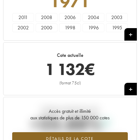
1971
2011
2008
2006
2004
2003
2002
2000
1998
1996
1995
1990
1989
1988
1985
1982
1981
1979
1976
1975
1973
Cote actuelle
1971
1969
1966
1964
1961
1 132
€
1953
1928
----
(format 75cl)
+
Tendance actuelle de la cote
Accès gratuit et illimité
+23.88%
aux statistiques de plus de 150 000 cotes
Tendance à la hausse du millésime 1971 en 2026 par rapport à
DÉTAILS DE LA COTE