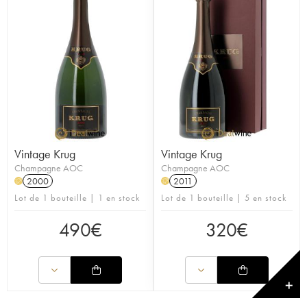
Vintage Krug
Vintage Krug
Champagne AOC
Champagne AOC
2000
2011
H
H
Lot de 1 bouteille | 1 en stock
Lot de 1 bouteille | 5 en stock
490
€
320
€
✕