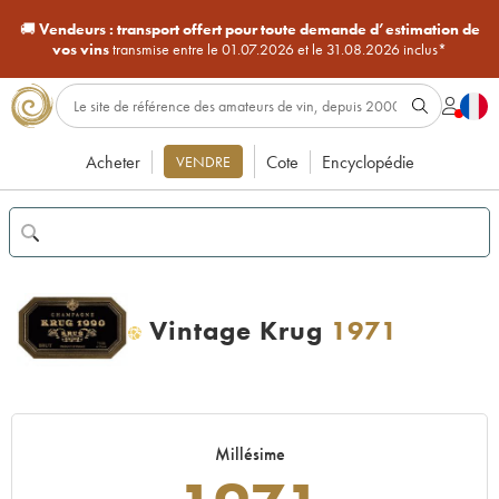
🚚
Vendeurs :
transport offert pour toute demande d’estimation de
vos vins
transmise entre le 01.07.2026 et le 31.08.2026 inclus*
Acheter
Cote
Encyclopédie
VENDRE
Vintage Krug
1971
H
Millésime