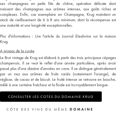
ses champagnes en petits fûts de chêne, opération délicate dont
naissent des champagnes aux arômes intenses, aux goûts riches et
complexes. Enfin, cas exemplaire en Champagne, Krug maintient un
stock de vieillissement de 6 à 8 ans minimum, dont la récompense est
une maturité et une longévité exceptionnelles.
Plus d'informations :
Lire l'article du Journal iDealwine sur la maiso
Krug.
A propos de la cuvée
Le Brut vintage de Krug est élaboré à partir des trois principaux cépages
champenois. Il se veut le reflet d'une année particulière, après avoir
passé plus d'une dizaine d'années en cave. Il se distingue généralement
par un nez aux arômes de fruits variés (notamment l'orange), de
réglisse, de cacao et de biscuit. Le fruité intense se retrouve en bouche,
mêlé à une certaine fraîcheur et la finale est incroyablement longue.
CONSULTER LES COTES DU DOMAINE KRUG
CÔTE DES VINS DU MÊME
DOMAINE