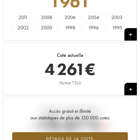
1961
2011
2008
2006
2004
2003
2002
2000
1998
1996
1995
1990
1989
1988
1985
1982
1981
1979
1976
1975
1973
Cote actuelle
1971
1969
1966
1964
1961
4 261
€
1953
1928
----
(format 75cl)
+
Tendance actuelle de la cote
Accès gratuit et illimité
-10.61%
aux statistiques de plus de 150 000 cotes
Tendance à la baisse du millésime 1961 en 2026 par rapport à
DÉTAILS DE LA COTE