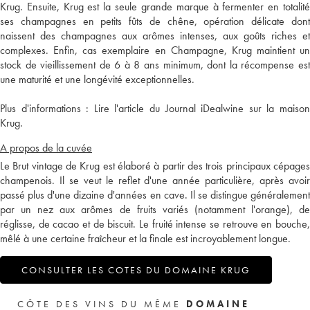
Krug. Ensuite, Krug est la seule grande marque à fermenter en totalité
ses champagnes en petits fûts de chêne, opération délicate dont
naissent des champagnes aux arômes intenses, aux goûts riches et
complexes. Enfin, cas exemplaire en Champagne, Krug maintient un
stock de vieillissement de 6 à 8 ans minimum, dont la récompense est
une maturité et une longévité exceptionnelles.
Plus d'informations :
Lire l'article du Journal iDealwine sur la maiso
Krug.
A propos de la cuvée
Le Brut vintage de Krug est élaboré à partir des trois principaux cépages
champenois. Il se veut le reflet d'une année particulière, après avoir
passé plus d'une dizaine d'années en cave. Il se distingue généralement
par un nez aux arômes de fruits variés (notamment l'orange), de
réglisse, de cacao et de biscuit. Le fruité intense se retrouve en bouche,
mêlé à une certaine fraîcheur et la finale est incroyablement longue.
CONSULTER LES COTES DU DOMAINE KRUG
CÔTE DES VINS DU MÊME
DOMAINE