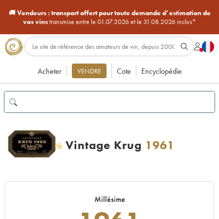
🚚
Vendeurs :
transport offert pour toute demande d’estimation de
vos vins
transmise entre le 01.07.2026 et le 31.08.2026 inclus*
Acheter
Cote
Encyclopédie
VENDRE
Vintage Krug
1961
H
Millésime