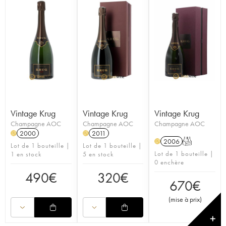
Vintage Krug
Vintage Krug
Vintage Krug
Champagne AOC
Champagne AOC
Champagne AOC
2000
2011
H
H
2006
T
H
Lot de 1 bouteille |
Lot de 1 bouteille |
Lot de 1 bouteille |
1 en stock
5 en stock
0 enchère
490
€
320
€
670
€
(
mise à prix
)
✕