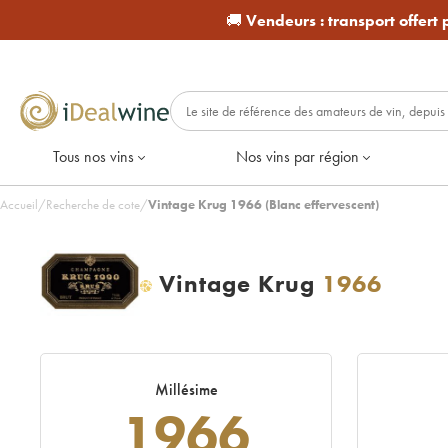
🚚
Vendeurs :
transport offert
Tous nos vins
Nos vins par région
Accueil
/
Recherche de cote
/
Vintage Krug 1966 (Blanc effervescent)
Vintage Krug
1966
H
Millésime
1966