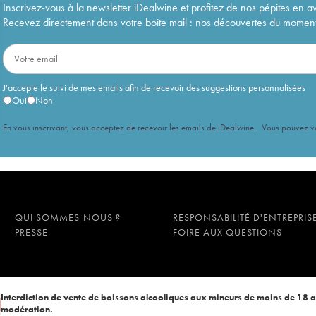
Inscrivez-vous à la newsletter iDealwine et profitez de nos pépites en a
Recevez directement dans votre boîte mail : nos découvertes du moment, 
J'accepte le suivi de mes emails afin de recevoir des suggestions personnalisées
Oui
Non
En vous inscrivant, vous acceptez de recevoir les emails de iDealwine. Vous pouvez 
QUI SOMMES-NOUS ?
RESPONSABILITÉ D'ENTREPRIS
PRESSE
FOIRE AUX QUESTIONS
Interdiction de vente de boissons alcooliques aux mineurs de moins de 18 
modération.