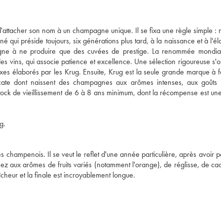
'attacher son nom à un champagne unique. Il se fixa une règle simple : 
né qui préside toujours, six générations plus tard, à la naissance et à l'é
gne à ne produire que des cuvées de prestige. La renommée mondia
es vins, qui associe patience et excellence. Une sélection rigoureuse s'
xes élaborés par les Krug. Ensuite, Krug est la seule grande marque à 
icate dont naissent des champagnes aux arômes intenses, aux goûts 
ck de vieillissement de 6 à 8 ans minimum, dont la récompense est une
g.
s champenois. Il se veut le reflet d'une année particulière, après avoir p
ez aux arômes de fruits variés (notamment l'orange), de réglisse, de ca
îcheur et la finale est incroyablement longue.