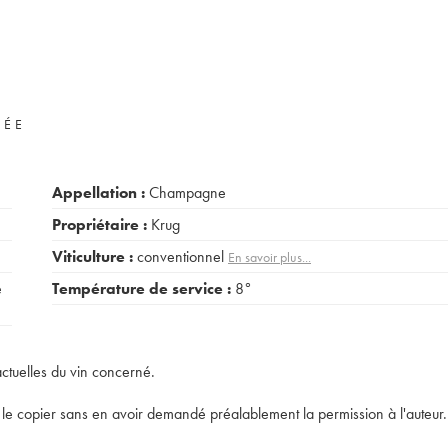
VÉE
Appellation :
Champagne
Propriétaire :
Krug
Viticulture :
conventionnel
En savoir plus...
e
Température de service :
8°
actuelles du vin concerné.
t de le copier sans en avoir demandé préalablement la permission à l'auteur.