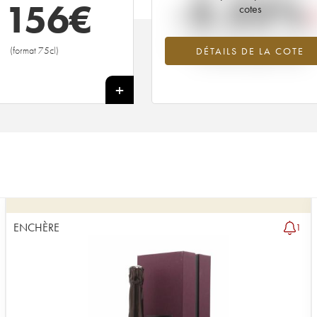
-2.22%
 156
€
cotes
Tendance à la baisse du millésime 1
(format 75cl)
DÉTAILS DE LA COTE
en 2026 par rapport à 2025
+
ENCHÈRE
1