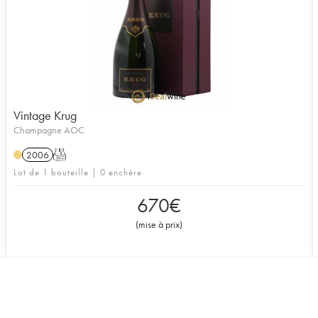
Vintage Krug
Champagne AOC
2006
T
H
Lot de 1 bouteille | 0 enchère
670
€
(
mise à prix
)