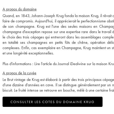
A propos du domaine
Quand, en 1843, Johann-Joseph Krug fonda la maison Krug, il rêvait d
faire de compromis. Aujourd'hui, il apprécierait le perfectionnisme obsti
de son champagne. Krug est l'une des seules maisons en Champa
champagne d'exception repose sur une expertise rare dans le travail d
le choix des trois cépages qui entreront dans les assemblages comple
en totalité ses champagnes en petits fûts de chêne, opération dél
complexes. Enfin, cas exemplaire en Champagne, Krug maintient un sto
et une longévité exceptionnelles.
Plus d'informations :
Lire l'article du Journal iDealwine sur la maison Kru
A propos de la cuvée
Le Brut vintage de Krug est élaboré à partir des trois principaux cépage
d'une dizaine d'années en cave. Il se distingue généralement par un n
biscuit. Le fruité intense se retrouve en bouche, mêlé à une certaine fra
CONSULTER LES COTES DU DOMAINE KRUG