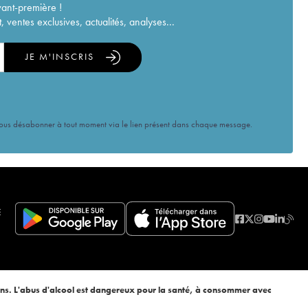
vant-première !
ventes exclusives, actualités, analyses...
JE M'INSCRIS
vous désabonner à tout moment via le lien présent dans chaque message.
E
ans. L'abus d'alcool est dangereux pour la santé, à consommer avec