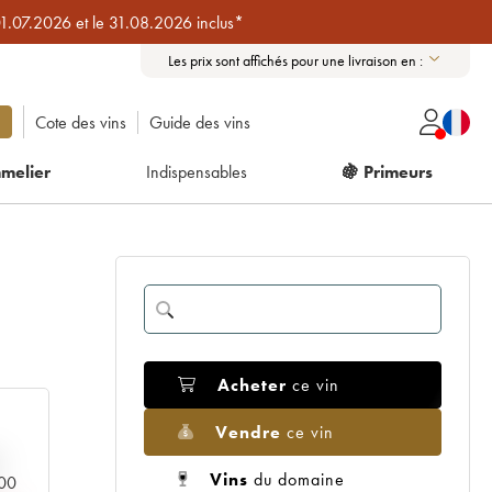
01.07.2026 et le 31.08.2026 inclus*
Les prix sont affichés pour une livraison en :
Cote des vins
Guide des vins
melier
Indispensables
🍇 Primeurs
Acheter
ce vin
Vendre
ce vin
Vins
du domaine
000