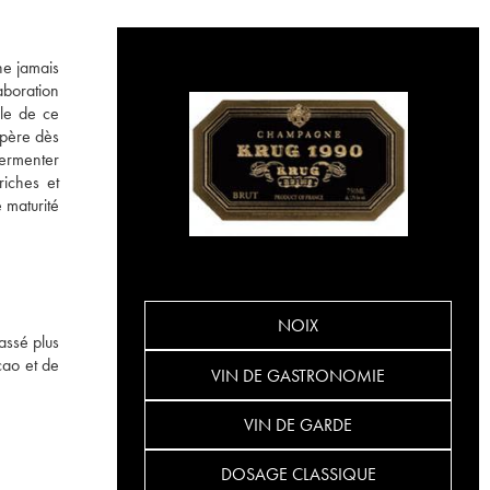
ne jamais
laboration
le de ce
opère dès
fermenter
riches et
 maturité
NOIX
assé plus
cao et de
VIN DE GASTRONOMIE
VIN DE GARDE
DOSAGE CLASSIQUE