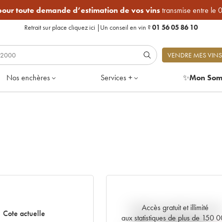
 pour toute demande d’estimation de vos vins
transmise entre le 
Retrait sur place
cliquez ici
|
Un conseil en vin ?
01 56 05 86 10
VENDRE MES VINS
Nos enchères
Services +
✨
Mon Som
Accès gratuit et illimité
Tendance actuelle de la cote
Cote actuelle
aux statistiques de plus de 150 