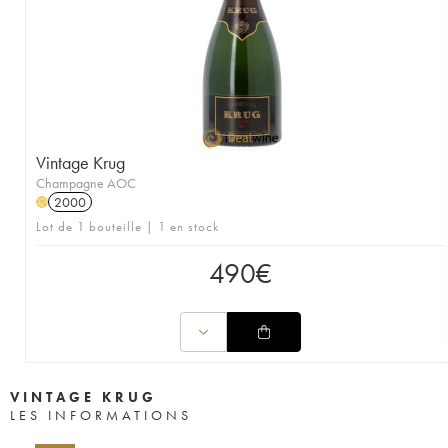
Vintage Krug
Champagne AOC
2000
H
Lot de 1 bouteille | 1 en stock
490
€
VINTAGE KRUG
LES INFORMATIONS