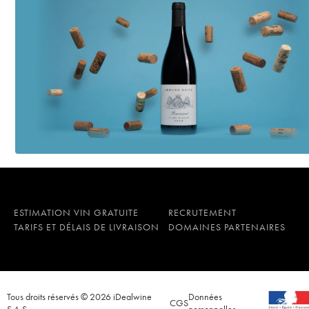
ESTIMATION VIN GRATUITE
RECRUTEMENT
TARIFS ET DÉLAIS DE LIVRAISON
DOMAINES PARTENAIRES
Tous droits réservés © 2026 iDealwine
Données
CGS
S.A.S.
personnelles