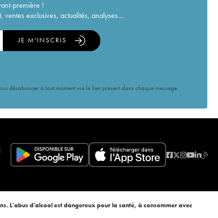
vant-première !
ventes exclusives, actualités, analyses...
JE M'INSCRIS
vous désabonner à tout moment via le lien présent dans chaque message.
E
ans. L'abus d'alcool est dangereux pour la santé, à consommer avec