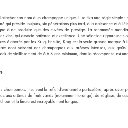
'attacher son nom à un champagne unique. Il se fixa une règle simple : 
né qui préside toujours, six générations plus tard, à la naissance et à l'é
gne à ne produire que des cuvées de prestige. La renommée mondia
es vins, qui associe patience et excellence. Une sélection rigoureuse s'
xes élaborés par les Krug. Ensuite, Krug est la seule grande marque à 
icate dont naissent des champagnes aux arômes intenses, aux goûts 
ck de vieillissement de 6 à 8 ans minimum, dont la récompense est une
g.
s champenois. Il se veut le reflet d'une année particulière, après avoir p
ez aux arômes de fruits variés (notamment l'orange), de réglisse, de ca
îcheur et la finale est incroyablement longue.