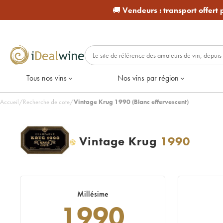
🚚
Vendeurs :
transport offert
Tous nos vins
Nos vins par région
Accueil
/
Recherche de cote
/
Vintage Krug 1990 (Blanc effervescent)
Vintage Krug
1990
H
Millésime
1990