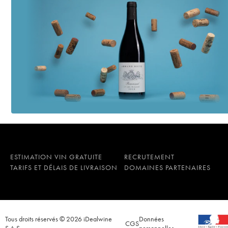
ESTIMATION VIN GRATUITE
RECRUTEMENT
TARIFS ET DÉLAIS DE LIVRAISON
DOMAINES PARTENAIRES
Tous droits réservés © 2026 iDealwine
Données
CGS
S.A.S.
personnelles