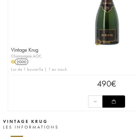
Vintage Krug
Champagne AOC
2000
H
Lot de 1 bouteille | 1 en stock
490
€
VINTAGE KRUG
LES INFORMATIONS