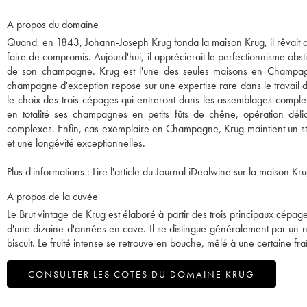
A propos du domaine
Quand, en 1843, Johann-Joseph Krug fonda la maison Krug, il rêvait d
faire de compromis. Aujourd'hui, il apprécierait le perfectionnisme obsti
de son champagne. Krug est l'une des seules maisons en Champa
champagne d'exception repose sur une expertise rare dans le travail d
le choix des trois cépages qui entreront dans les assemblages comple
en totalité ses champagnes en petits fûts de chêne, opération dél
complexes. Enfin, cas exemplaire en Champagne, Krug maintient un sto
et une longévité exceptionnelles.
Plus d'informations :
Lire l'article du Journal iDealwine sur la maison Kru
A propos de la cuvée
Le Brut vintage de Krug est élaboré à partir des trois principaux cépage
d'une dizaine d'années en cave. Il se distingue généralement par un n
biscuit. Le fruité intense se retrouve en bouche, mêlé à une certaine fra
CONSULTER LES COTES DU DOMAINE KRUG