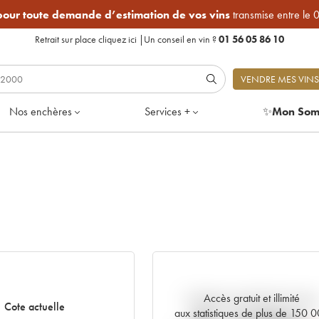
 pour toute demande d’estimation de vos vins
transmise entre le 
Retrait sur place
cliquez ici
|
Un conseil en vin ?
01 56 05 86 10
VENDRE MES VINS
Nos enchères
Services +
✨
Mon Som
Accès gratuit et illimité
Tendance actuelle de la cote
Cote actuelle
aux statistiques de plus de 150 