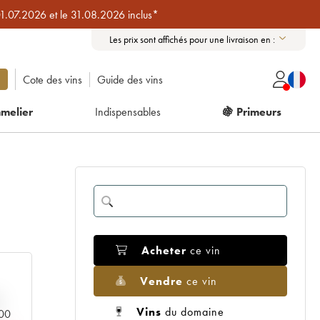
01.07.2026 et le 31.08.2026 inclus*
Les prix sont affichés pour une livraison en :
Cote des vins
Guide des vins
melier
Indispensables
🍇 Primeurs
Acheter
ce vin
Vendre
ce vin
Vins
du domaine
000