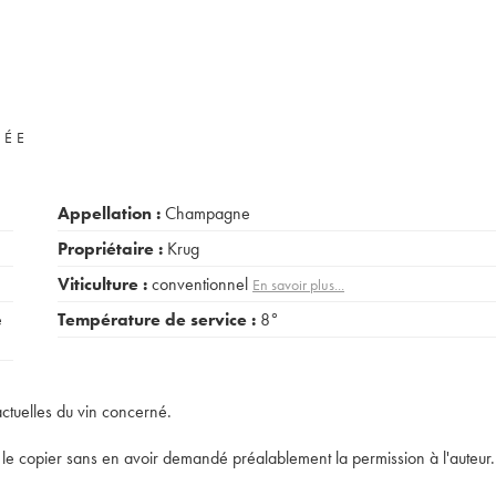
VÉE
Appellation :
Champagne
Propriétaire :
Krug
Viticulture :
conventionnel
En savoir plus...
e
Température de service :
8°
actuelles du vin concerné.
t de le copier sans en avoir demandé préalablement la permission à l'auteur.