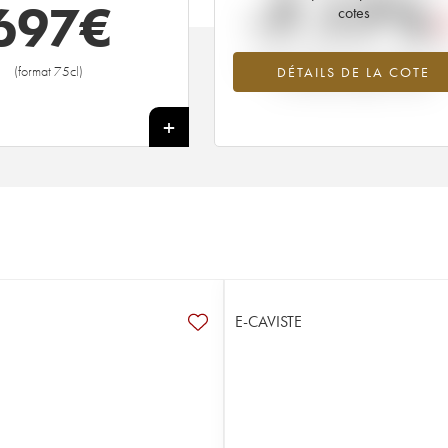
-7.17%
697
€
cotes
Tendance à la baisse du millésime 1
(format 75cl)
DÉTAILS DE LA COTE
en 2026 par rapport à 2025
+
E-CAVISTE