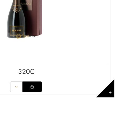
320
€
✕