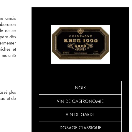
ne jamais
laboration
le de ce
opère dès
fermenter
riches et
 maturité
NOIX
assé plus
cao et de
VIN DE GASTRONOMIE
VIN DE GARDE
DOSAGE CLASSIQUE