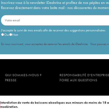
Inscrivez-vous à la newsletter iDealwine et profitez de nos pépites en a
Recevez directement dans votre boîte mail : nos découvertes du moment, 
J'accepte le suivi de mes emails afin de recevoir des suggestions personnalisées
Oui
Non
En vous inscrivant, vous acceptez de recevoir les emails de iDealwine. Vous pouvez 
QUI SOMMES-NOUS ?
RESPONSABILITÉ D'ENTREPRIS
PRESSE
FOIRE AUX QUESTIONS
Interdiction de vente de boissons alcooliques aux mineurs de moins de 18 
modération.