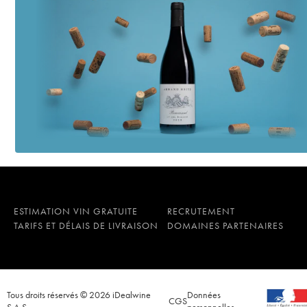
ESTIMATION VIN GRATUITE
RECRUTEMENT
TARIFS ET DÉLAIS DE LIVRAISON
DOMAINES PARTENAIRES
Tous droits réservés © 2026 iDealwine
Données
CGS
S.A.S.
personnelles