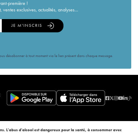
vant-première !
ventes exclusives, actualités, analyses...
JE M'INSCRIS
vous désabonner à tout moment via le lien présent dans chaque message.
E
ans. L'abus d'alcool est dangereux pour la santé, à consommer avec