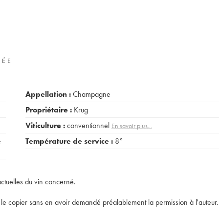
VÉE
Appellation :
Champagne
Propriétaire :
Krug
Viticulture :
conventionnel
En savoir plus...
e
Température de service :
8°
actuelles du vin concerné.
t de le copier sans en avoir demandé préalablement la permission à l'auteur.