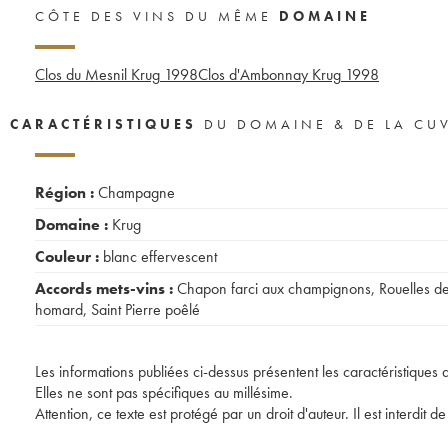
CÔTE DES VINS DU MÊME
DOMAINE
Clos du Mesnil Krug
1998
Clos d'Ambonnay Krug
1998
CARACTÉRISTIQUES
DU DOMAINE & DE LA CU
Région :
Champagne
Domaine :
Krug
Couleur :
blanc effervescent
Accords mets-vins :
Chapon farci aux champignons
,
Rouelles d
homard
,
Saint Pierre poêlé
Les informations publiées ci-dessus présentent les caractéristiques 
Elles ne sont pas spécifiques au millésime.
Attention, ce texte est protégé par un droit d'auteur. Il est interdi