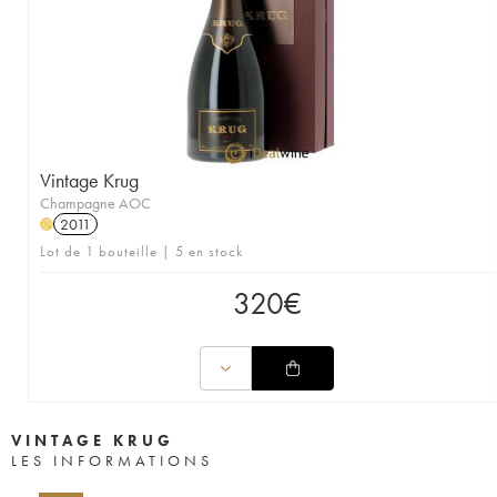
Vintage Krug
Champagne AOC
2011
H
Lot de 1 bouteille | 5 en stock
320
€
VINTAGE KRUG
LES INFORMATIONS