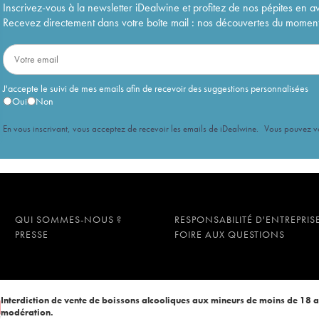
Inscrivez-vous à la newsletter iDealwine et profitez de nos pépites en a
Recevez directement dans votre boîte mail : nos découvertes du moment, 
J'accepte le suivi de mes emails afin de recevoir des suggestions personnalisées
Oui
Non
En vous inscrivant, vous acceptez de recevoir les emails de iDealwine. Vous pouvez 
QUI SOMMES-NOUS ?
RESPONSABILITÉ D'ENTREPRIS
PRESSE
FOIRE AUX QUESTIONS
Interdiction de vente de boissons alcooliques aux mineurs de moins de 18 
modération.