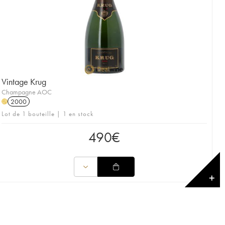
Vintage Krug
Champagne AOC
2000
H
Lot de 1 bouteille | 1 en stock
490
€
✕