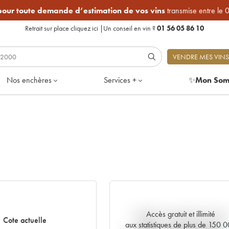
 pour toute demande d’estimation de vos vins
transmise entre le 
Retrait sur place
cliquez ici
|
Un conseil en vin ?
01 56 05 86 10
VENDRE MES VINS
Nos enchères
Services +
✨
Mon Som
Accès gratuit et illimité
Tendance actuelle de la cote
Cote actuelle
aux statistiques de plus de 150 