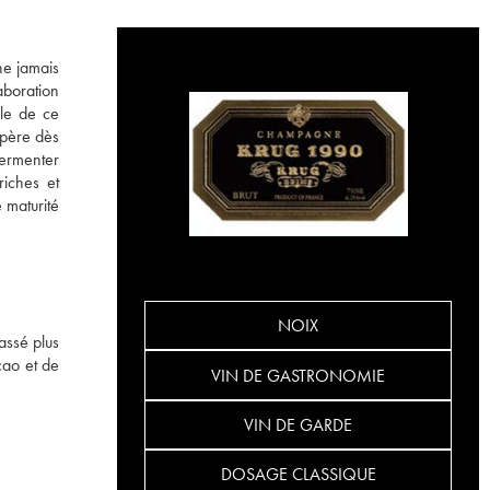
ne jamais
laboration
le de ce
opère dès
fermenter
riches et
 maturité
NOIX
assé plus
cao et de
VIN DE GASTRONOMIE
VIN DE GARDE
DOSAGE CLASSIQUE