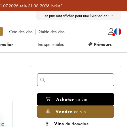
01.07.2026 et le 31.08.2026 inclus*
Les prix sont affichés pour une livraison en :
Cote des vins
Guide des vins
melier
Indispensables
🍇 Primeurs
Acheter
ce vin
Vendre
ce vin
Vins
du domaine
000