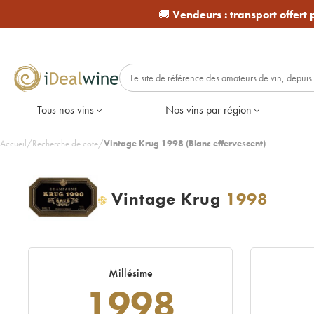
🚚
Vendeurs :
transport offert
Tous nos vins
Nos vins par région
Accueil
/
Recherche de cote
/
Vintage Krug 1998 (Blanc effervescent)
Vintage Krug
1998
H
Millésime
1998