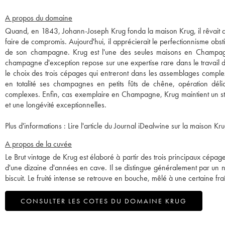
A propos du domaine
Quand, en 1843, Johann-Joseph Krug fonda la maison Krug, il rêvait d
faire de compromis. Aujourd'hui, il apprécierait le perfectionnisme obsti
de son champagne. Krug est l'une des seules maisons en Champa
champagne d'exception repose sur une expertise rare dans le travail d
le choix des trois cépages qui entreront dans les assemblages comple
en totalité ses champagnes en petits fûts de chêne, opération dél
complexes. Enfin, cas exemplaire en Champagne, Krug maintient un sto
et une longévité exceptionnelles.
Plus d'informations :
Lire l'article du Journal iDealwine sur la maison Kru
A propos de la cuvée
Le Brut vintage de Krug est élaboré à partir des trois principaux cépage
d'une dizaine d'années en cave. Il se distingue généralement par un n
biscuit. Le fruité intense se retrouve en bouche, mêlé à une certaine fra
CONSULTER LES COTES DU DOMAINE KRUG