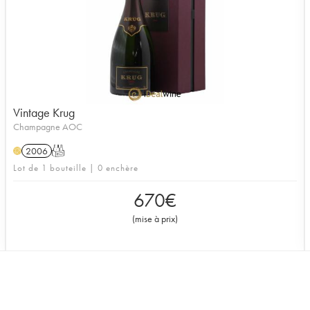
Vintage Krug
Champagne AOC
2006
T
H
Lot de 1 bouteille | 0 enchère
670
€
(
mise à prix
)