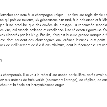
'attacher son nom à un champagne unique. Il se fixa une règle simple : 
né qui préside toujours, six générations plus tard, à la naissance et à l'é
gne à ne produire que des cuvées de prestige. La renommée mondia
es vins, qui associe patience et excellence. Une sélection rigoureuse s'
xes élaborés par les Krug. Ensuite, Krug est la seule grande marque à 
icate dont naissent des champagnes aux arômes intenses, aux goûts 
ck de vieillissement de 6 à 8 ans minimum, dont la récompense est une
g.
s champenois. Il se veut le reflet d'une année particulière, après avoir p
ez aux arômes de fruits variés (notamment l'orange), de réglisse, de ca
îcheur et la finale est incroyablement longue.