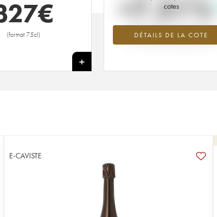
+7.51%
327
€
cotes
Tendance à la hausse du millésime
(format 75cl)
DÉTAILS DE LA COTE
2011 en 2026 par rapport à 2025
+
E-CAVISTE