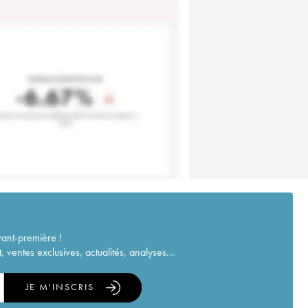
vant-première !
ventes exclusives, actualités, analyses...
JE M'INSCRIS