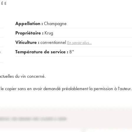
VÉE
Appellation :
Champagne
Propriétaire :
Krug
Viticulture :
conventionnel
En savoir plus...
e
Température de service :
8°
actuelles du vin concerné.
t de le copier sans en avoir demandé préalablement la permission à l'auteur.