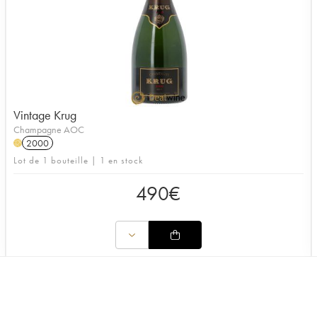
Vintage Krug
Champagne AOC
2000
H
Lot de 1 bouteille | 1 en stock
490
€