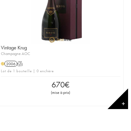
Vintage Krug
Champagne AOC
2006
T
H
Lot de 1 bouteille | 0 enchère
670
€
(
mise à prix
)
✕