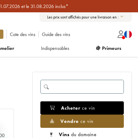
01.07.2026 et le 31.08.2026 inclus*
Les prix sont affichés pour une livraison en :
Cote des vins
Guide des vins
melier
Indispensables
🍇 Primeurs
Acheter
ce vin
Vendre
ce vin
Vins
du domaine
000