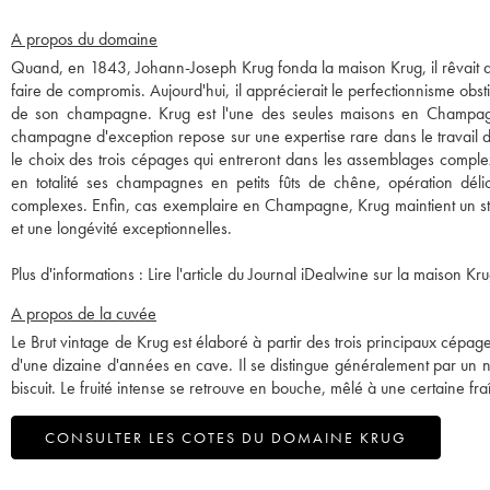
A propos du domaine
Quand, en 1843, Johann-Joseph Krug fonda la maison Krug, il rêvait d
faire de compromis. Aujourd'hui, il apprécierait le perfectionnisme obsti
de son champagne. Krug est l'une des seules maisons en Champa
champagne d'exception repose sur une expertise rare dans le travail d
le choix des trois cépages qui entreront dans les assemblages comple
en totalité ses champagnes en petits fûts de chêne, opération dél
complexes. Enfin, cas exemplaire en Champagne, Krug maintient un sto
et une longévité exceptionnelles.
Plus d'informations :
Lire l'article du Journal iDealwine sur la maison Kru
A propos de la cuvée
Le Brut vintage de Krug est élaboré à partir des trois principaux cépage
d'une dizaine d'années en cave. Il se distingue généralement par un n
biscuit. Le fruité intense se retrouve en bouche, mêlé à une certaine fra
CONSULTER LES COTES DU DOMAINE KRUG