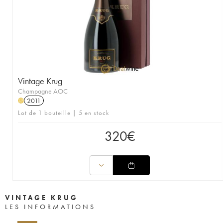
Vintage Krug
Champagne AOC
2011
H
Lot de 1 bouteille | 5 en stock
320
€
VINTAGE KRUG
LES INFORMATIONS