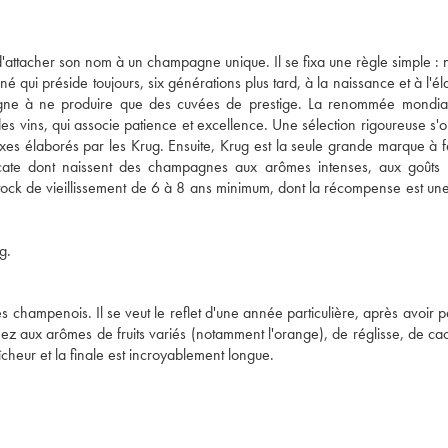
'attacher son nom à un champagne unique. Il se fixa une règle simple : 
né qui préside toujours, six générations plus tard, à la naissance et à l'é
gne à ne produire que des cuvées de prestige. La renommée mondia
es vins, qui associe patience et excellence. Une sélection rigoureuse s'
xes élaborés par les Krug. Ensuite, Krug est la seule grande marque à 
icate dont naissent des champagnes aux arômes intenses, aux goûts 
ck de vieillissement de 6 à 8 ans minimum, dont la récompense est une
g.
s champenois. Il se veut le reflet d'une année particulière, après avoir p
ez aux arômes de fruits variés (notamment l'orange), de réglisse, de ca
îcheur et la finale est incroyablement longue.