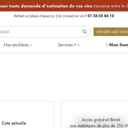
 pour toute demande d’estimation de vos vins
transmise entre le 
Retrait sur place
cliquez ici
|
Un conseil en vin ?
01 56 05 86 10
VENDRE MES VINS
Nos enchères
Services +
✨
Mon Som
Accès gratuit et illimité
Tendance actuelle de la cote
Cote actuelle
aux statistiques de plus de 150 