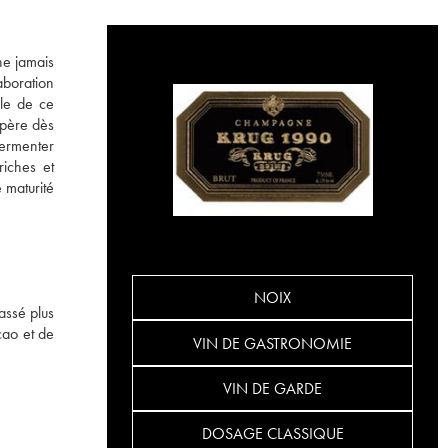
ne jamais
laboration
le de ce
opère dès
fermenter
riches et
 maturité
NOIX
assé plus
cao et de
VIN DE GASTRONOMIE
VIN DE GARDE
DOSAGE CLASSIQUE