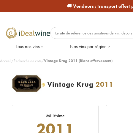
🚚
Vendeurs :
transport offert
Tous nos vins
Nos vins par région
Accueil
/
Recherche de cote
/
Vintage Krug 2011 (Blanc effervescent)
Vintage Krug
2011
H
Millésime
2011