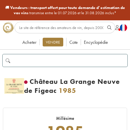
🚚
Vendeurs :
transport offert pour toute demande d’estimation de
vos vins
transmise entre le 01.07.2026 et le 31.08.2026 inclus*
Acheter
Cote
Encyclopédie
VENDRE
Château La Grange Neuve
de Figeac
1985
Millésime