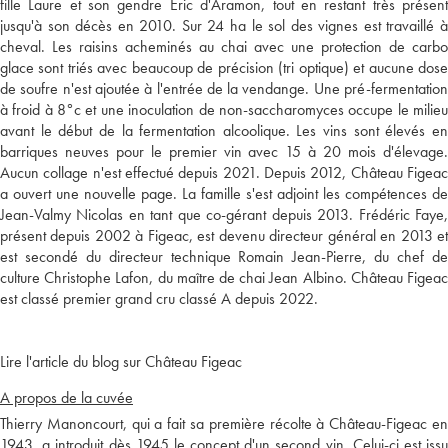
fille Laure et son gendre Eric d'Aramon, tout en restant très présent
jusqu'à son décès en 2010. Sur 24 ha le sol des vignes est travaillé à
cheval. Les raisins acheminés au chai avec une protection de carbo
glace sont triés avec beaucoup de précision (tri optique) et aucune dose
de soufre n'est ajoutée à l'entrée de la vendange. Une pré-fermentation
à froid à 8°c et une inoculation de non-saccharomyces occupe le milieu
avant le début de la fermentation alcoolique. Les vins sont élevés en
barriques neuves pour le premier vin avec 15 à 20 mois d'élevage.
Aucun collage n'est effectué depuis 2021. Depuis 2012, Château Figeac
a ouvert une nouvelle page. La famille s'est adjoint les compétences de
Jean-Valmy Nicolas en tant que co-gérant depuis 2013. Frédéric Faye,
présent depuis 2002 à Figeac, est devenu directeur général en 2013 et
est secondé du directeur technique Romain Jean-Pierre, du chef de
culture Christophe Lafon, du maître de chai Jean Albino. Château Figeac
est classé premier grand cru classé A depuis 2022.
Lire l'article du blog sur Château Figeac
A propos de la cuvée
Thierry Manoncourt, qui a fait sa première récolte à Château-Figeac en
1943, a introduit dès 1945 le concept d'un second vin. Celui-ci est issu