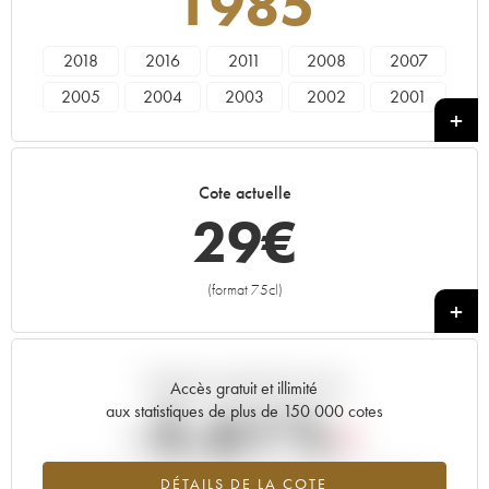
1985
2018
2016
2011
2008
2007
2005
2004
2003
2002
2001
2000
1999
1996
1995
1994
1993
1992
1990
1989
1988
Cote actuelle
1986
1985
29
€
(format 75cl)
+
Tendance actuelle de la cote
Accès gratuit et illimité
-5.61%
aux statistiques de plus de 150 000 cotes
Tendance à la baisse du millésime 1985 en 2026 par rapport à
DÉTAILS DE LA COTE