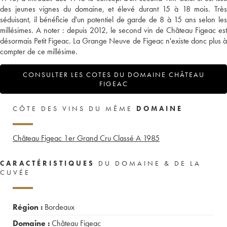
des jeunes vignes du domaine, et élevé durant 15 à 18 mois. Très
séduisant, il bénéficie d'un potentiel de garde de 8 à 15 ans selon les
millésimes. A noter : depuis 2012, le second vin de Château Figeac est
désormais Petit Figeac. La Grange Neuve de Figeac n'existe donc plus à
compter de ce millésime.
CONSULTER LES COTES DU DOMAINE CHÂTEAU
FIGEAC
CÔTE DES VINS DU MÊME
DOMAINE
Château Figeac 1er Grand Cru Classé A
1985
CARACTÉRISTIQUES
DU DOMAINE & DE LA
CUVÉE
Région :
Bordeaux
Domaine :
Château Figeac