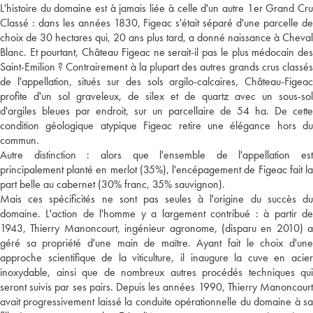
L'histoire du domaine est à jamais liée à celle d'un autre 1er Grand Cru
Classé : dans les années 1830, Figeac s'était séparé d'une parcelle de
choix de 30 hectares qui, 20 ans plus tard, a donné naissance à Cheval
Blanc. Et pourtant, Château Figeac ne serait-il pas le plus médocain des
Saint-Emilion ? Contrairement à la plupart des autres grands crus classés
de l'appellation, situés sur des sols argilo-calcaires, Château-Figeac
profite d'un sol graveleux, de silex et de quartz avec un sous-sol
d'argiles bleues par endroit, sur un parcellaire de 54 ha. De cette
condition géologique atypique Figeac retire une élégance hors du
commun.
Autre distinction : alors que l'ensemble de l'appellation est
principalement planté en merlot (35%), l'encépagement de Figeac fait la
part belle au cabernet (30% franc, 35% sauvignon).
Mais ces spécificités ne sont pas seules à l'origine du succès du
domaine. L'action de l'homme y a largement contribué : à partir de
1943, Thierry Manoncourt, ingénieur agronome, (disparu en 2010) a
géré sa propriété d'une main de maître. Ayant fait le choix d'une
approche scientifique de la viticulture, il inaugure la cuve en acier
inoxydable, ainsi que de nombreux autres procédés techniques qui
seront suivis par ses pairs. Depuis les années 1990, Thierry Manoncourt
avait progressivement laissé la conduite opérationnelle du domaine à sa