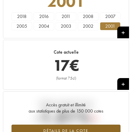
2001
2018
2016
2011
2008
2007
2005
2004
2003
2002
2001
2000
1999
1996
1995
1994
1993
1992
1990
1989
1988
Cote actuelle
1986
1985
17
€
(format 75cl)
+
Tendance actuelle de la cote
Accès gratuit et illimité
-1.31%
aux statistiques de plus de 150 000 cotes
Tendance à la baisse du millésime 2001 en 2026 par rapport à
DÉTAILS DE LA COTE