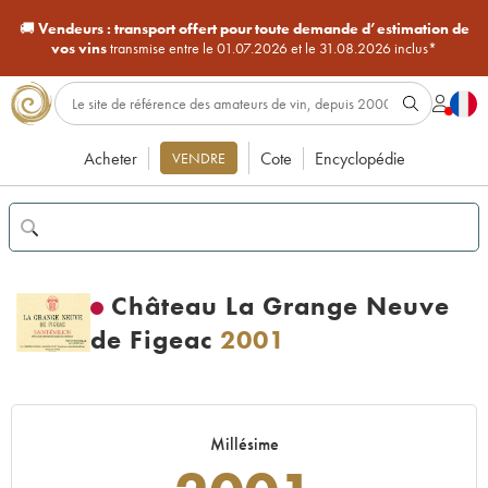
🚚
Vendeurs :
transport offert pour toute demande d’estimation de
vos vins
transmise entre le 01.07.2026 et le 31.08.2026 inclus*
Acheter
Cote
Encyclopédie
VENDRE
Château La Grange Neuve
de Figeac
2001
Millésime