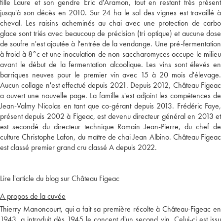
fille Laure et son gendre Eric d'Aramon, tout en restant très présent
jusqu'à son décès en 2010. Sur 24 ha le sol des vignes est travaillé à
cheval. Les raisins acheminés au chai avec une protection de carbo
glace sont triés avec beaucoup de précision (tri optique) et aucune dose
de soufre n'est ajoutée à l'entrée de la vendange. Une pré-fermentation
à froid à 8°c et une inoculation de non-saccharomyces occupe le milieu
avant le début de la fermentation alcoolique. Les vins sont élevés en
barriques neuves pour le premier vin avec 15 à 20 mois d'élevage.
Aucun collage n'est effectué depuis 2021. Depuis 2012, Château Figeac
a ouvert une nouvelle page. La famille s'est adjoint les compétences de
Jean-Valmy Nicolas en tant que co-gérant depuis 2013. Frédéric Faye,
présent depuis 2002 à Figeac, est devenu directeur général en 2013 et
est secondé du directeur technique Romain Jean-Pierre, du chef de
culture Christophe Lafon, du maître de chai Jean Albino. Château Figeac
est classé premier grand cru classé A depuis 2022.
Lire l'article du blog sur Château Figeac
A propos de la cuvée
Thierry Manoncourt, qui a fait sa première récolte à Château-Figeac en
1943, a introduit dès 1945 le concept d'un second vin. Celui-ci est issu