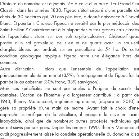
L'histoire du domaine est à jamais liée à celle d'un autre 1er Grand Cru
Classé : dans les années 1830, Figeac s'était séparé d'une parcelle de
choix de 30 hectares qui, 20 ans plus tard, a donné naissance à Cheval
Blanc. Et pourtant, Château Figeac ne serait-il pas le plus médocain des
Saint-Emilion ? Contrairement à la plupart des autres grands crus classés
de l'appellation, situés sur des sols argilo-calcaires, Château-Figeac
profite d'un sol graveleux, de silex et de quartz avec un sous-sol
d'argiles bleues par endroit, sur un parcellaire de 54 ha. De cette
condition géologique atypique Figeac retire une élégance hors du
commun.
Autre distinction : alors que l'ensemble de l'appellation est
principalement planté en merlot (35%), l'encépagement de Figeac fait la
part belle au cabernet (30% franc, 35% sauvignon).
Mais ces spécificités ne sont pas seules à l'origine du succès du
domaine. L'action de l'homme y a largement contribué : à partir de
1943, Thierry Manoncourt, ingénieur agronome, (disparu en 2010) a
géré sa propriété d'une main de maître. Ayant fait le choix d'une
approche scientifique de la viticulture, il inaugure la cuve en acier
inoxydable, ainsi que de nombreux autres procédés techniques qui
seront suivis par ses pairs. Depuis les années 1990, Thierry Manoncourt
avait progressivement laissé la conduite opérationnelle du domaine à sa