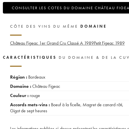
CONSULTER LES COTES DU DOMAINE CHÂTEAU FIGE
CÔTE DES VINS DU MÊME
DOMAINE
Château Figeac 1er Grand Cru Classé A
1989
Petit Figeac
1989
CARACTÉRISTIQUES
DU DOMAINE & DE LA CU
Région :
Bordeaux
Domaine :
Château Figeac
Couleur :
rouge
Accords mets-vins :
Boeuf à la ficelle
,
Magret de canard rôti
,
Gigot de sept heures
Les informations publiées ci-dessus présentent les caractéristiques 