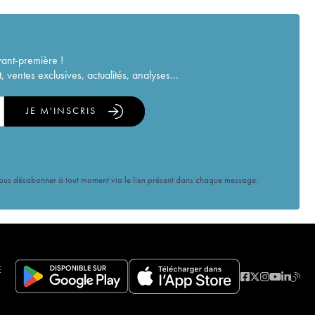
vant-première !
ventes exclusives, actualités, analyses...
JE M'INSCRIS
vous désabonner à tout moment via le lien présent dans chaque message.
E