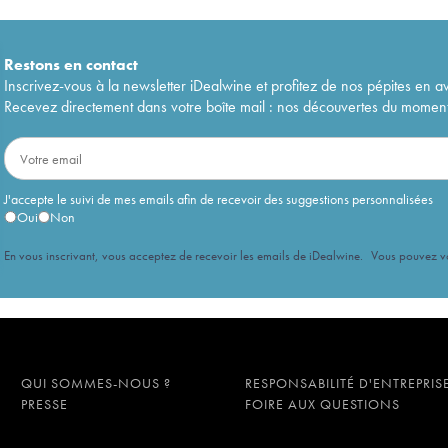
Restons en
contact
Inscrivez-vous à la newsletter iDealwine et profitez de nos pépites en a
Recevez directement dans votre boîte mail : nos découvertes du moment, 
J'accepte le suivi de mes emails afin de recevoir des suggestions personnalisées
Oui
Non
En vous inscrivant, vous acceptez de recevoir les emails de iDealwine. Vous pouvez 
QUI SOMMES-NOUS ?
RESPONSABILITÉ D'ENTREPRIS
PRESSE
FOIRE AUX QUESTIONS