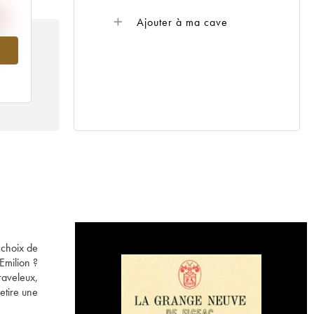
Ajouter à ma cave
989
 choix de
Emilion ?
raveleux,
etire une