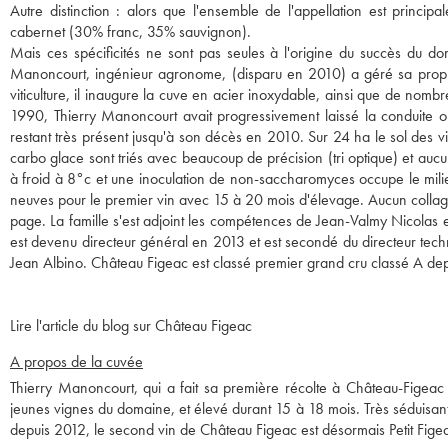
Autre distinction : alors que l'ensemble de l'appellation est princi
cabernet (30% franc, 35% sauvignon).
Mais ces spécificités ne sont pas seules à l'origine du succès du do
Manoncourt, ingénieur agronome, (disparu en 2010) a géré sa proprié
viticulture, il inaugure la cuve en acier inoxydable, ainsi que de nomb
1990, Thierry Manoncourt avait progressivement laissé la conduite o
restant très présent jusqu'à son décès en 2010. Sur 24 ha le sol des v
carbo glace sont triés avec beaucoup de précision (tri optique) et au
à froid à 8°c et une inoculation de non-saccharomyces occupe le milie
neuves pour le premier vin avec 15 à 20 mois d'élevage. Aucun collag
page. La famille s'est adjoint les compétences de Jean-Valmy Nicolas
est devenu directeur général en 2013 et est secondé du directeur tech
Jean Albino. Château Figeac est classé premier grand cru classé A de
Lire l'article du blog sur Château Figeac
A propos de la cuvée
Thierry Manoncourt, qui a fait sa première récolte à Château-Figeac 
jeunes vignes du domaine, et élevé durant 15 à 18 mois. Très séduisant,
depuis 2012, le second vin de Château Figeac est désormais Petit Fig