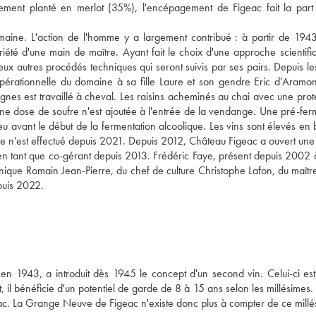
palement planté en merlot (35%), l'encépagement de Figeac fait la part
maine. L'action de l'homme y a largement contribué : à partir de 1943
té d'une main de maître. Ayant fait le choix d'une approche scientifi
reux autres procédés techniques qui seront suivis par ses pairs. Depuis l
pérationnelle du domaine à sa fille Laure et son gendre Eric d'Aramon
ignes est travaillé à cheval. Les raisins acheminés au chai avec une prot
cune dose de soufre n'est ajoutée à l'entrée de la vendange. Une pré-fer
u avant le début de la fermentation alcoolique. Les vins sont élevés en 
e n'est effectué depuis 2021. Depuis 2012, Château Figeac a ouvert une
 en tant que co-gérant depuis 2013. Frédéric Faye, présent depuis 2002 
nique Romain Jean-Pierre, du chef de culture Christophe Lafon, du maîtr
puis 2022.
en 1943, a introduit dès 1945 le concept d'un second vin. Celui-ci est
 il bénéficie d'un potentiel de garde de 8 à 15 ans selon les millésimes. 
eac. La Grange Neuve de Figeac n'existe donc plus à compter de ce millé