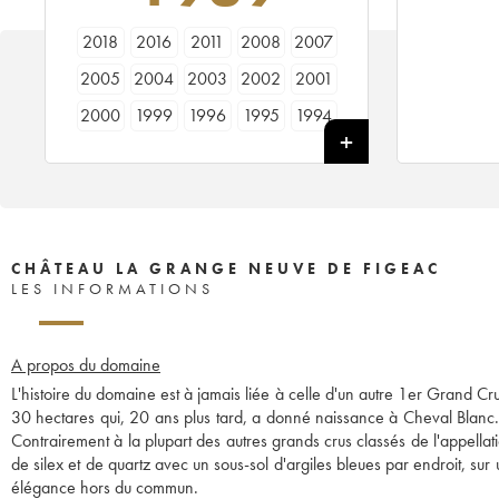
2018
2016
2011
2008
2007
2005
2004
2003
2002
2001
2000
1999
1996
1995
1994
1993
1992
1990
1989
1988
1986
1985
CHÂTEAU LA GRANGE NEUVE DE FIGEAC
LES INFORMATIONS
A propos du domaine
L'histoire du domaine est à jamais liée à celle d'un autre 1er Grand C
30 hectares qui, 20 ans plus tard, a donné naissance à Cheval Blanc. 
Contrairement à la plupart des autres grands crus classés de l'appellati
de silex et de quartz avec un sous-sol d'argiles bleues par endroit, su
élégance hors du commun.