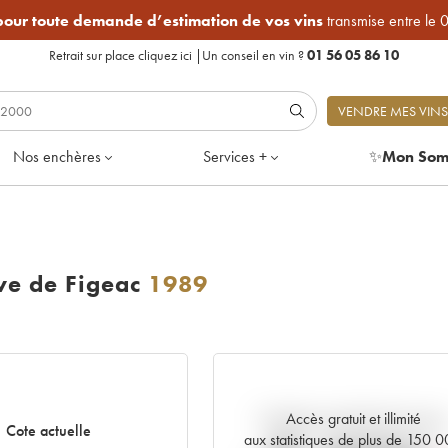
 pour toute demande d’estimation de vos vins
transmise entre le 
Retrait sur place
cliquez ici
|
Un conseil en vin ?
01 56 05 86 10
VENDRE MES VINS
Nos enchères
Services +
✨
Mon Som
e de Figeac
1989
Accès gratuit et illimité
Tendance actuelle de la cote
Cote actuelle
aux statistiques de plus de 150 