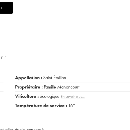
AC
VÉE
Appellation :
Saint-Émilion
Propriétaire :
Famille Manoncourt
Viticulture :
écologique
En savoir plus...
Température de service :
16°
actuelles du vin concerné.