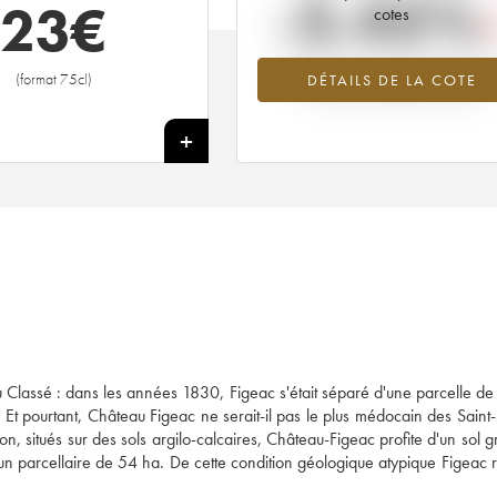
-3.45%
23
€
cotes
Tendance à la baisse du millésime 1
(format 75cl)
DÉTAILS DE LA COTE
en 2026 par rapport à 2025
+
ru Classé : dans les années 1830, Figeac s'était séparé d'une parcelle de
Et pourtant, Château Figeac ne serait-il pas le plus médocain des Saint-
on, situés sur des sols argilo-calcaires, Château-Figeac profite d'un sol g
r un parcellaire de 54 ha. De cette condition géologique atypique Figeac r