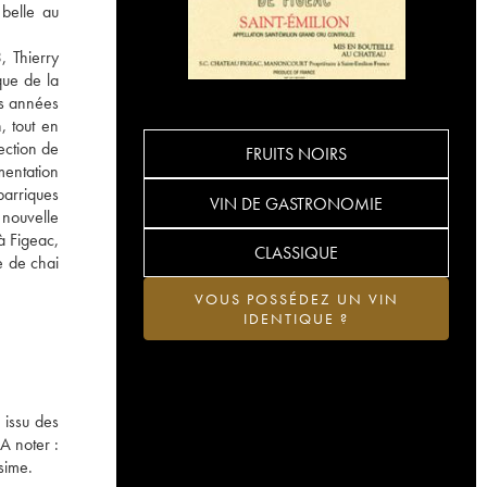
 belle au
, Thierry
que de la
es années
, tout en
ection de
FRUITS NOIRS
mentation
barriques
VIN DE GASTRONOMIE
 nouvelle
à Figeac,
CLASSIQUE
e de chai
VOUS POSSÉDEZ UN VIN
IDENTIQUE ?
 issu des
A noter :
sime.