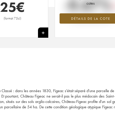
-0.67%
25
€
cotes
Tendance à la baisse du millésime 1
(format 75cl)
DÉTAILS DE LA COTE
en 2026 par rapport à 2025
+
ru Classé : dans les années 1830, Figeac s'était séparé d'une parcelle de
Et pourtant, Château Figeac ne serait-il pas le plus médocain des Saint-
on, situés sur des sols argilo-calcaires, Château-Figeac profite d'un sol g
r un parcellaire de 54 ha. De cette condition géologique atypique Figeac r