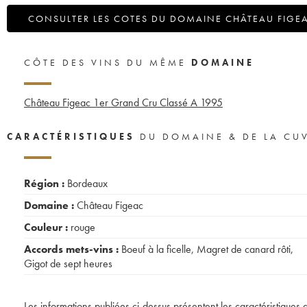
CONSULTER LES COTES DU DOMAINE CHÂTEAU FIGE
CÔTE DES VINS DU MÊME
DOMAINE
Château Figeac 1er Grand Cru Classé A
1995
CARACTÉRISTIQUES
DU DOMAINE & DE LA CU
Région :
Bordeaux
Domaine :
Château Figeac
Couleur :
rouge
Accords mets-vins :
Boeuf à la ficelle
,
Magret de canard rôti
,
Gigot de sept heures
Les informations publiées ci-dessus présentent les caractéristiques 