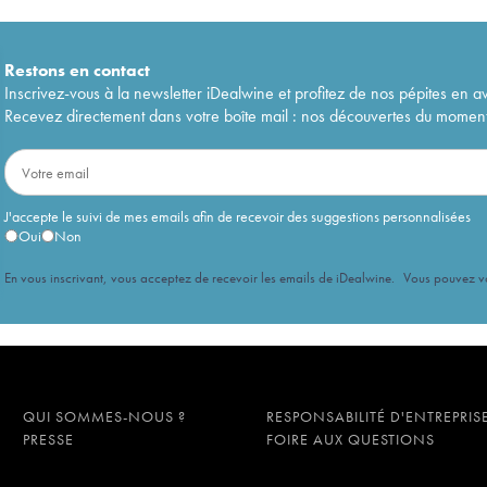
Restons en
contact
Inscrivez-vous à la newsletter iDealwine et profitez de nos pépites en a
Recevez directement dans votre boîte mail : nos découvertes du moment, 
J'accepte le suivi de mes emails afin de recevoir des suggestions personnalisées
Oui
Non
En vous inscrivant, vous acceptez de recevoir les emails de iDealwine. Vous pouvez 
QUI SOMMES-NOUS ?
RESPONSABILITÉ D'ENTREPRIS
PRESSE
FOIRE AUX QUESTIONS