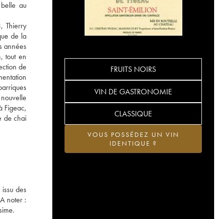
 belle au
, Thierry
que de la
es années
, tout en
ection de
FRUITS NOIRS
mentation
barriques
VIN DE GASTRONOMIE
 nouvelle
à Figeac,
CLASSIQUE
e de chai
VOUS POSSÉDEZ UN VIN
IDENTIQUE ?
 issu des
A noter :
sime.