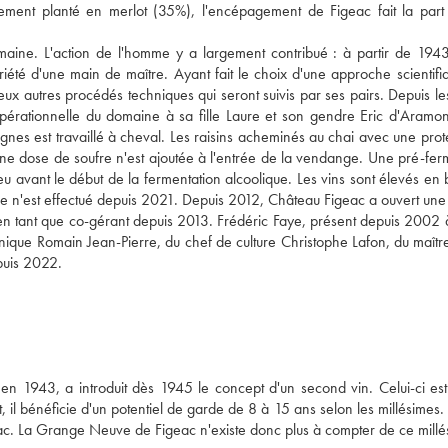
palement planté en merlot (35%), l'encépagement de Figeac fait la part
maine. L'action de l'homme y a largement contribué : à partir de 1943
té d'une main de maître. Ayant fait le choix d'une approche scientifi
reux autres procédés techniques qui seront suivis par ses pairs. Depuis l
pérationnelle du domaine à sa fille Laure et son gendre Eric d'Aramon
ignes est travaillé à cheval. Les raisins acheminés au chai avec une prot
cune dose de soufre n'est ajoutée à l'entrée de la vendange. Une pré-fer
u avant le début de la fermentation alcoolique. Les vins sont élevés en 
e n'est effectué depuis 2021. Depuis 2012, Château Figeac a ouvert une
 en tant que co-gérant depuis 2013. Frédéric Faye, présent depuis 2002 
nique Romain Jean-Pierre, du chef de culture Christophe Lafon, du maîtr
puis 2022.
en 1943, a introduit dès 1945 le concept d'un second vin. Celui-ci est
 il bénéficie d'un potentiel de garde de 8 à 15 ans selon les millésimes. 
eac. La Grange Neuve de Figeac n'existe donc plus à compter de ce millé