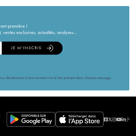
vant-première !
ventes exclusives, actualités, analyses...
JE M'INSCRIS
vous désabonner à tout moment via le lien présent dans chaque message.
E