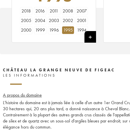
2018
2016
2011
2008
2007
2005
2004
2003
2002
2001
2000
1999
1996
1995
1994
1993
1992
1990
1989
1988
1986
1985
CHÂTEAU LA GRANGE NEUVE DE FIGEAC
LES INFORMATIONS
A propos du domaine
L'histoire du domaine est à jamais liée à celle d'un autre 1er Grand C
30 hectares qui, 20 ans plus tard, a donné naissance à Cheval Blanc. 
Contrairement à la plupart des autres grands crus classés de l'appellati
de silex et de quartz avec un sous-sol d'argiles bleues par endroit, su
élégance hors du commun.