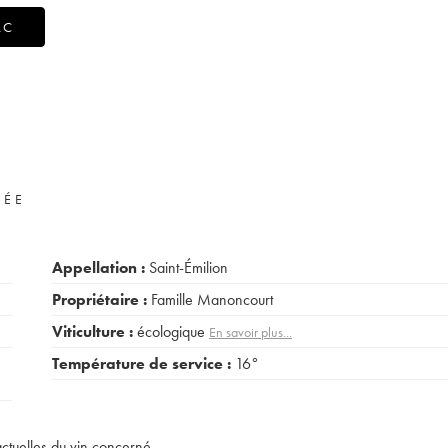
AC
VÉE
Appellation :
Saint-Émilion
Propriétaire :
Famille Manoncourt
Viticulture :
écologique
En savoir plus...
Température de service :
16°
actuelles du vin concerné.