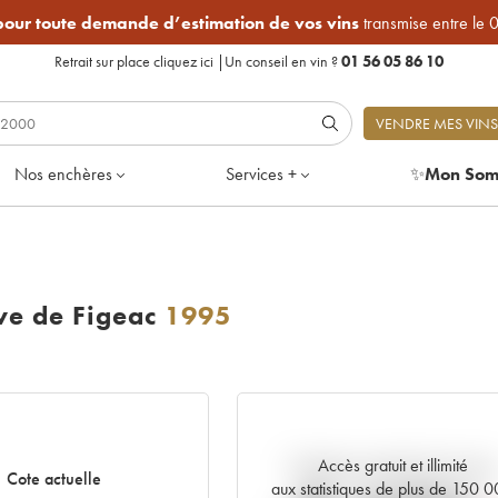
 pour toute demande d’estimation de vos vins
transmise entre le 
Retrait sur place
cliquez ici
|
Un conseil en vin ?
01 56 05 86 10
VENDRE MES VINS
Nos enchères
Services +
✨
Mon Som
e de Figeac
1995
Accès gratuit et illimité
Tendance actuelle de la cote
Cote actuelle
aux statistiques de plus de 150 