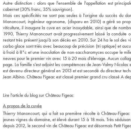
Autre distinction : alors que l'ensemble de l'appellation est princi
cabernet (30% franc, 35% sauvignon).
Mais ces spécificités ne sont pas seules à l'origine du succès du do
Manoncourt, ingénieur agronome, (disparu en 2010) a géré sa proprié
viticulture, il inaugure la cuve en acier inoxydable, ainsi que de nomb
1990, Thierry Manoncourt avait progressivement laissé la conduite o
restant très présent jusqu'à son décès en 2010. Sur 24 ha le sol des v
carbo glace sont triés avec beaucoup de précision (tri optique) et au
à froid à 8°c et une inoculation de non-saccharomyces occupe le milie
neuves pour le premier vin avec 15 à 20 mois d'élevage. Aucun collag
page. La famille s'est adjoint les compétences de Jean-Valmy Nicolas
est devenu directeur général en 2013 et est secondé du directeur tech
Jean Albino. Château Figeac est classé premier grand cru classé A de
Lire l'article du blog sur Château Figeac
A propos de la cuvée
Thierry Manoncourt, qui a fait sa première récolte à Château-Figeac 
jeunes vignes du domaine, et élevé durant 15 à 18 mois. Très séduisant,
depuis 2012, le second vin de Château Figeac est désormais Petit Fig