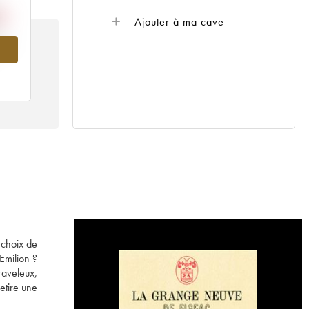
Ajouter à ma cave
995
 choix de
Emilion ?
raveleux,
etire une