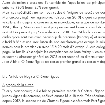
Autre distinction : alors que l'ensemble de l'appellation est princi
cabernet (30% franc, 35% sauvignon).
Mais ces spécificités ne sont pas seules à l'origine du succès du do
Manoncourt, ingénieur agronome, (disparu en 2010) a géré sa proprié
viticulture, il inaugure la cuve en acier inoxydable, ainsi que de nomb
1990, Thierry Manoncourt avait progressivement laissé la conduite o
restant très présent jusqu'à son décès en 2010. Sur 24 ha le sol des v
carbo glace sont triés avec beaucoup de précision (tri optique) et au
à froid à 8°c et une inoculation de non-saccharomyces occupe le milie
neuves pour le premier vin avec 15 à 20 mois d'élevage. Aucun collag
page. La famille s'est adjoint les compétences de Jean-Valmy Nicolas
est devenu directeur général en 2013 et est secondé du directeur tech
Jean Albino. Château Figeac est classé premier grand cru classé A de
Lire l'article du blog sur Château Figeac
A propos de la cuvée
Thierry Manoncourt, qui a fait sa première récolte à Château-Figeac 
jeunes vignes du domaine, et élevé durant 15 à 18 mois. Très séduisant,
depuis 2012, le second vin de Château Figeac est désormais Petit Fig