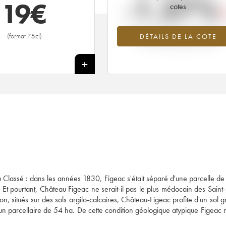
-1.27%
19
€
cotes
Tendance à la baisse du millésime 1
(format 75cl)
DÉTAILS DE LA COTE
en 2026 par rapport à 2025
+
ru Classé : dans les années 1830, Figeac s'était séparé d'une parcelle de
Et pourtant, Château Figeac ne serait-il pas le plus médocain des Saint-
on, situés sur des sols argilo-calcaires, Château-Figeac profite d'un sol g
r un parcellaire de 54 ha. De cette condition géologique atypique Figeac r