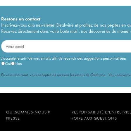
Restons en
contact
Inscrivez-vous à la newsletter iDealwine et profitez de nos pépites en a
Recevez directement dans votre boîte mail : nos découvertes du moment, 
J'accepte le suivi de mes emails afin de recevoir des suggestions personnalisées
Oui
Non
En vous inscrivant, vous acceptez de recevoir les emails de iDealwine. Vous pouvez 
QUI SOMMES-NOUS ?
RESPONSABILITÉ D'ENTREPRIS
PRESSE
FOIRE AUX QUESTIONS