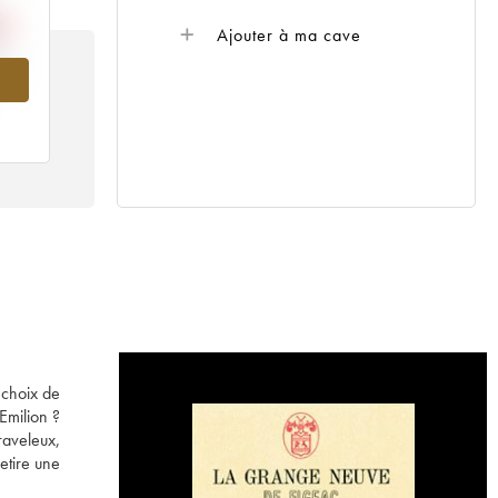
Ajouter à ma cave
993
 choix de
Emilion ?
raveleux,
etire une