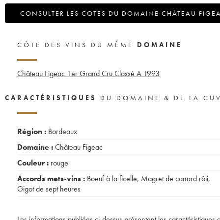
CONSULTER LES COTES DU DOMAINE CHÂTEAU FIGE
CÔTE DES VINS DU MÊME
DOMAINE
Château Figeac 1er Grand Cru Classé A
1993
CARACTÉRISTIQUES
DU DOMAINE & DE LA CU
Région :
Bordeaux
Domaine :
Château Figeac
Couleur :
rouge
Accords mets-vins :
Boeuf à la ficelle
,
Magret de canard rôti
,
Gigot de sept heures
Les informations publiées ci-dessus présentent les caractéristiques 