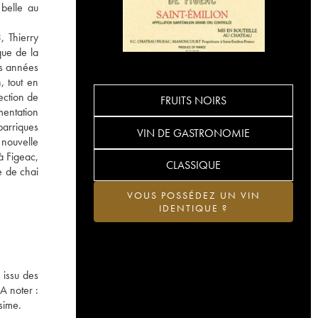
 belle au
, Thierry
que de la
es années
, tout en
ection de
FRUITS NOIRS
mentation
barriques
VIN DE GASTRONOMIE
 nouvelle
à Figeac,
CLASSIQUE
e de chai
VOUS POSSÉDEZ UN VIN
IDENTIQUE ?
 issu des
A noter :
sime.