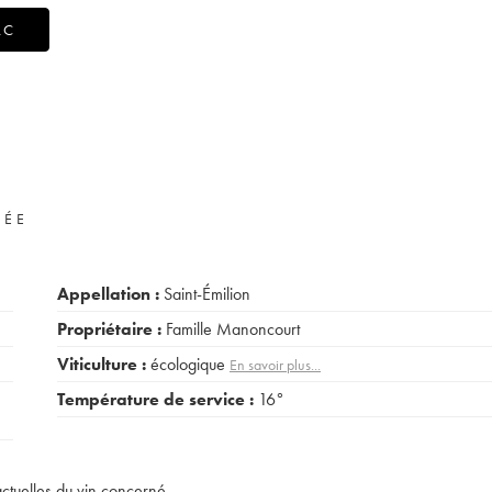
AC
VÉE
Appellation :
Saint-Émilion
Propriétaire :
Famille Manoncourt
Viticulture :
écologique
En savoir plus...
Température de service :
16°
actuelles du vin concerné.