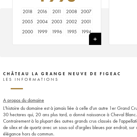
2018
2016
2011
2008
2007
2005
2004
2003
2002
2001
2000
1999
1996
1995
1994
1993
1992
1990
1989
1988
1986
1985
CHÂTEAU LA GRANGE NEUVE DE FIGEAC
LES INFORMATIONS
A propos du domaine
L'histoire du domaine est à jamais liée à celle d'un autre 1er Grand C
30 hectares qui, 20 ans plus tard, a donné naissance à Cheval Blanc. 
Contrairement à la plupart des autres grands crus classés de l'appellati
de silex et de quartz avec un sous-sol d'argiles bleues par endroit, su
élégance hors du commun.