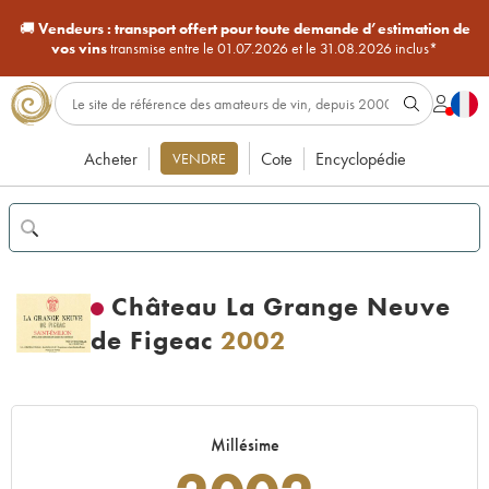
🚚
Vendeurs :
transport offert pour toute demande d’estimation de
vos vins
transmise entre le 01.07.2026 et le 31.08.2026 inclus*
Acheter
Cote
Encyclopédie
VENDRE
Château La Grange Neuve
de Figeac
2002
Millésime