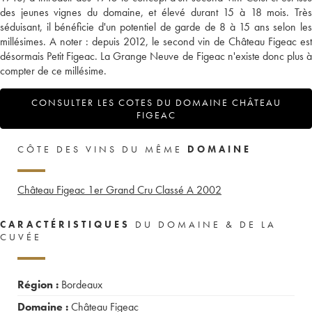
des jeunes vignes du domaine, et élevé durant 15 à 18 mois. Très
séduisant, il bénéficie d'un potentiel de garde de 8 à 15 ans selon les
millésimes. A noter : depuis 2012, le second vin de Château Figeac est
désormais Petit Figeac. La Grange Neuve de Figeac n'existe donc plus à
compter de ce millésime.
CONSULTER LES COTES DU DOMAINE CHÂTEAU
FIGEAC
CÔTE DES VINS DU MÊME
DOMAINE
Château Figeac 1er Grand Cru Classé A
2002
CARACTÉRISTIQUES
DU DOMAINE & DE LA
CUVÉE
Région :
Bordeaux
Domaine :
Château Figeac