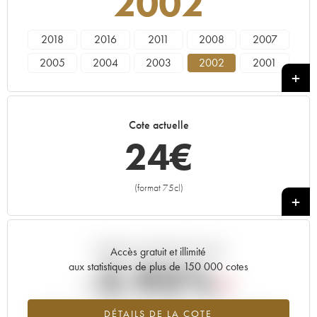
2002
2018
2016
2011
2008
2007
2005
2004
2003
2002
2001
2000
1999
1996
1995
1994
1993
1992
1990
1989
1988
Cote actuelle
1986
1985
24
€
(format 75cl)
+
Tendance actuelle de la cote
Accès gratuit et illimité
-2.93%
aux statistiques de plus de 150 000 cotes
Tendance à la baisse du millésime 2002 en 2026 par rapport à
DÉTAILS DE LA COTE