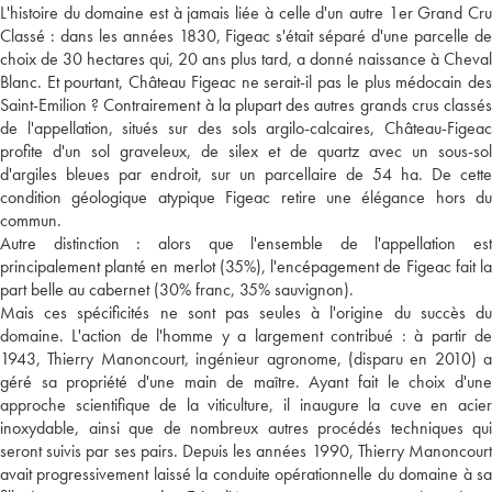
L'histoire du domaine est à jamais liée à celle d'un autre 1er Grand Cru
Classé : dans les années 1830, Figeac s'était séparé d'une parcelle de
choix de 30 hectares qui, 20 ans plus tard, a donné naissance à Cheval
Blanc. Et pourtant, Château Figeac ne serait-il pas le plus médocain des
Saint-Emilion ? Contrairement à la plupart des autres grands crus classés
de l'appellation, situés sur des sols argilo-calcaires, Château-Figeac
profite d'un sol graveleux, de silex et de quartz avec un sous-sol
d'argiles bleues par endroit, sur un parcellaire de 54 ha. De cette
condition géologique atypique Figeac retire une élégance hors du
commun.
Autre distinction : alors que l'ensemble de l'appellation est
principalement planté en merlot (35%), l'encépagement de Figeac fait la
part belle au cabernet (30% franc, 35% sauvignon).
Mais ces spécificités ne sont pas seules à l'origine du succès du
domaine. L'action de l'homme y a largement contribué : à partir de
1943, Thierry Manoncourt, ingénieur agronome, (disparu en 2010) a
géré sa propriété d'une main de maître. Ayant fait le choix d'une
approche scientifique de la viticulture, il inaugure la cuve en acier
inoxydable, ainsi que de nombreux autres procédés techniques qui
seront suivis par ses pairs. Depuis les années 1990, Thierry Manoncourt
avait progressivement laissé la conduite opérationnelle du domaine à sa