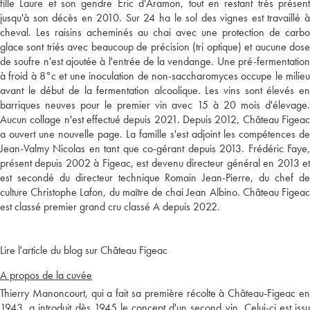
fille Laure et son gendre Eric d'Aramon, tout en restant très présent
jusqu'à son décès en 2010. Sur 24 ha le sol des vignes est travaillé à
cheval. Les raisins acheminés au chai avec une protection de carbo
glace sont triés avec beaucoup de précision (tri optique) et aucune dose
de soufre n'est ajoutée à l'entrée de la vendange. Une pré-fermentation
à froid à 8°c et une inoculation de non-saccharomyces occupe le milieu
avant le début de la fermentation alcoolique. Les vins sont élevés en
barriques neuves pour le premier vin avec 15 à 20 mois d'élevage.
Aucun collage n'est effectué depuis 2021. Depuis 2012, Château Figeac
a ouvert une nouvelle page. La famille s'est adjoint les compétences de
Jean-Valmy Nicolas en tant que co-gérant depuis 2013. Frédéric Faye,
présent depuis 2002 à Figeac, est devenu directeur général en 2013 et
est secondé du directeur technique Romain Jean-Pierre, du chef de
culture Christophe Lafon, du maître de chai Jean Albino. Château Figeac
est classé premier grand cru classé A depuis 2022.
Lire l'article du blog sur Château Figeac
A propos de la cuvée
Thierry Manoncourt, qui a fait sa première récolte à Château-Figeac en
1943, a introduit dès 1945 le concept d'un second vin. Celui-ci est issu