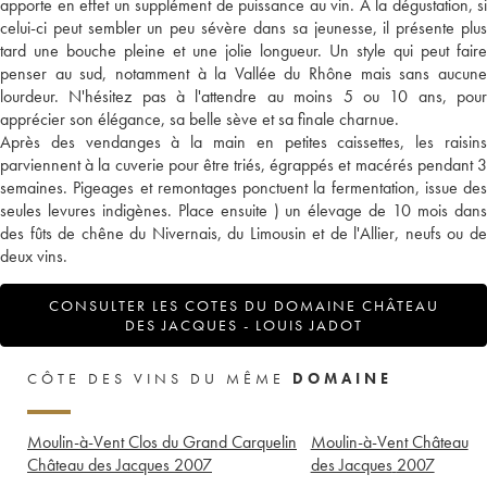
apporte en effet un supplément de puissance au vin. A la dégustation, si
celui-ci peut sembler un peu sévère dans sa jeunesse, il présente plus
tard une bouche pleine et une jolie longueur. Un style qui peut faire
penser au sud, notamment à la Vallée du Rhône mais sans aucune
lourdeur. N'hésitez pas à l'attendre au moins 5 ou 10 ans, pour
apprécier son élégance, sa belle sève et sa finale charnue.
Après des vendanges à la main en petites caissettes, les raisins
parviennent à la cuverie pour être triés, égrappés et macérés pendant 3
semaines. Pigeages et remontages ponctuent la fermentation, issue des
seules levures indigènes. Place ensuite ) un élevage de 10 mois dans
des fûts de chêne du Nivernais, du Limousin et de l'Allier, neufs ou de
deux vins.
CONSULTER LES COTES DU DOMAINE CHÂTEAU
DES JACQUES - LOUIS JADOT
CÔTE DES VINS DU MÊME
DOMAINE
Moulin-à-Vent Clos du Grand Carquelin
Moulin-à-Vent Château
Château des Jacques
2007
des Jacques
2007