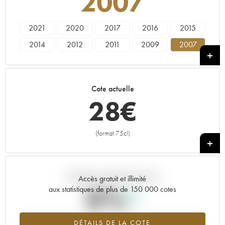
2007
2021
2020
2017
2016
2015
2014
2012
2011
2009
2007
2006
2005
2003
2002
Cote actuelle
28
€
(format 75cl)
+
Tendance actuelle de la cote
Accès gratuit et illimité
0%
aux statistiques de plus de 150 000 cotes
Tendance à la hausse du millésime 2007 en 2026 par rapport à
DÉTAILS DE LA COTE