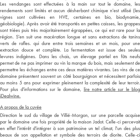
Les vendanges sont effectuées à la main sur tout le domaine, les
rendements sont limités et aucun désherbant chimique n'est utilisé (les
vignes sont cultivées en HVE, certaines en bio, biodynamie,
géobiologie). Après avoir été transportés en petites caisses, les grappes
sont triées puis très majoritairement égrappées, ce qui est rare pour la
région. S'en suit une macération longue et sans extractions de tanins
verts de rafles. qui dure entre trois semaines et un mois, pour une
extraction douce et complète. La fermentation est issue des seules
levures indigènes. Dans les chais, un élevage partiel en fûts neufs
permet de ne pas imprimer au vin la marque du bois, mais seulement de
permettre les échanges entre ces deux matières vivantes. Les vins de ce
domaine présentent souvent un côté bourguignon et nécessitent parfois
au moins 5 ans pour exprimer pleinement la complexité de leur terroir.
Pour plus d'informations sur le domaine,
lire notre article sur le blo
iDealwine.
A propos de la cuvée
Direction le sud du village de Villié-Morgon, sur une parcelle acquise
par le domaine une fois propriété de la maison Jadot. Celle-ci percevait
en effet l'intérêt d'intégrer à son patrimoine un tel climat, l'un des plus
beaux de son appellation et symbole des terroirs de diorite. Celle-ci