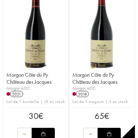
Morgon Côte du Py
Morgon Côte du Py
Château des Jacques
Château des Jacques
Morgon AOC
Morgon AOC
2021
2018
Lot de 1 bouteille | 15 en stock
Lot de 1 magnum | 5 en stock
30
€
65
€