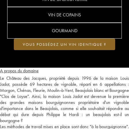
VIN DE COPAINS
GOURMAND
VOUS POSSÉDEZ UN VIN IDENTIQUE ?
A propos du domaine
Le Château des Jacques, propriété depuis 1996 de la maison Louis
Jadot, possède 69 hectares de vignoble, réparti en 6 appellations :
Morgon, Chénas, Fleurie, Moulin-à-Vent, Beaujolais blanc et Bourgogne
"Clos de Loyse". Ainsi, la maison Louis Jadot est devenue la première
des grandes maisons bourguignonnes propriétaire d'un vignoble
d'importance dans le Beaujolais, comme si elle souhaitait répondre au
débat qui dure depuis Philippe le Hardi : un beaujolais est-il un
bourgogne ?
Les méthodes de travail mises en place sont donc "à la bourguignonne".