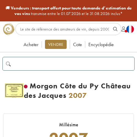
🚚
Vendeurs :
transport offert pour toute demande d’estimation de
vos vins
transmise entre le 01.07.2026 et le 31.08.2026 inclus*
Acheter
Cote
Encyclopédie
VENDRE
Morgon Côte du Py Château
des Jacques
2007
Millésime