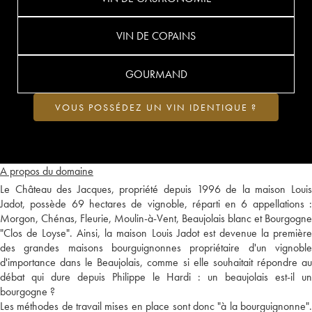
VIN DE COPAINS
GOURMAND
VOUS POSSÉDEZ UN VIN IDENTIQUE ?
A propos du domaine
Le Château des Jacques, propriété depuis 1996 de la maison Louis
Jadot, possède 69 hectares de vignoble, réparti en 6 appellations :
Morgon, Chénas, Fleurie, Moulin-à-Vent, Beaujolais blanc et Bourgogne
"Clos de Loyse". Ainsi, la maison Louis Jadot est devenue la première
des grandes maisons bourguignonnes propriétaire d'un vignoble
d'importance dans le Beaujolais, comme si elle souhaitait répondre au
débat qui dure depuis Philippe le Hardi : un beaujolais est-il un
bourgogne ?
Les méthodes de travail mises en place sont donc "à la bourguignonne".