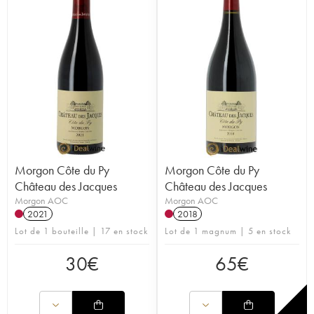
Morgon Côte du Py
Morgon Côte du Py
Château des Jacques
Château des Jacques
Morgon AOC
Morgon AOC
2021
2018
Lot de 1 bouteille | 17 en stock
Lot de 1 magnum | 5 en stock
30
€
65
€