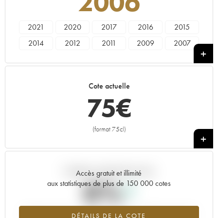
2006
2021
2020
2017
2016
2015
2014
2012
2011
2009
2007
2006
2005
2003
2002
Cote actuelle
75
€
(format 75cl)
+
Tendance actuelle de la cote
Accès gratuit et illimité
0%
aux statistiques de plus de 150 000 cotes
Tendance à la hausse du millésime 2006 en 2026 par rapport à
DÉTAILS DE LA COTE