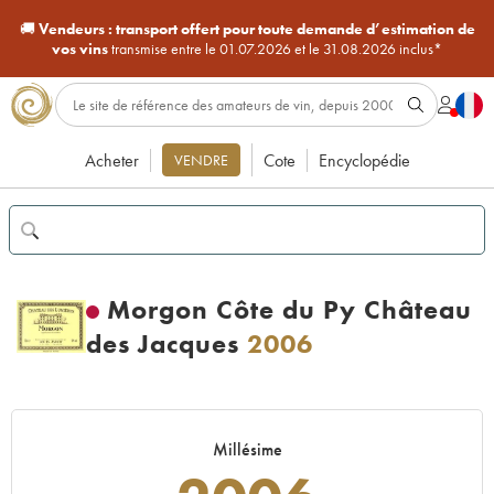
🚚
Vendeurs :
transport offert pour toute demande d’estimation de
vos vins
transmise entre le 01.07.2026 et le 31.08.2026 inclus*
Acheter
Cote
Encyclopédie
VENDRE
Morgon Côte du Py Château
des Jacques
2006
Millésime