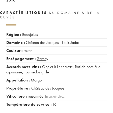
2006
CARACTÉRISTIQUES
DU DOMAINE & DE LA
CUVÉE
Région :
Beaujolais
Domaine :
Château des Jacques - Louis Jadot
Couleur :
rouge
Encépagement :
Gamay
Accords mets-vins :
Onglet à l échalotte
,
Rôti de porc à la
dijonnaise
,
Tournedos grillé
Appellation :
Morgon
Propriétaire :
Château des Jacques
Viticulture :
raisonnée
En savoir plus...
Température de service :
16°