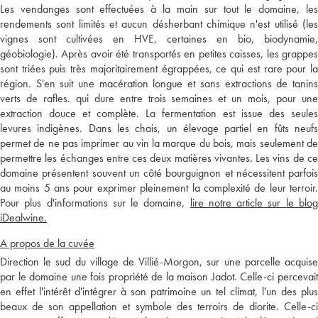
Les vendanges sont effectuées à la main sur tout le domaine, les
rendements sont limités et aucun désherbant chimique n'est utilisé (les
vignes sont cultivées en HVE, certaines en bio, biodynamie,
géobiologie). Après avoir été transportés en petites caisses, les grappes
sont triées puis très majoritairement égrappées, ce qui est rare pour la
région. S'en suit une macération longue et sans extractions de tanins
verts de rafles. qui dure entre trois semaines et un mois, pour une
extraction douce et complète. La fermentation est issue des seules
levures indigènes. Dans les chais, un élevage partiel en fûts neufs
permet de ne pas imprimer au vin la marque du bois, mais seulement de
permettre les échanges entre ces deux matières vivantes. Les vins de ce
domaine présentent souvent un côté bourguignon et nécessitent parfois
au moins 5 ans pour exprimer pleinement la complexité de leur terroir.
Pour plus d'informations sur le domaine,
lire notre article sur le blo
iDealwine.
A propos de la cuvée
Direction le sud du village de Villié-Morgon, sur une parcelle acquise
par le domaine une fois propriété de la maison Jadot. Celle-ci percevait
en effet l'intérêt d'intégrer à son patrimoine un tel climat, l'un des plus
beaux de son appellation et symbole des terroirs de diorite. Celle-ci