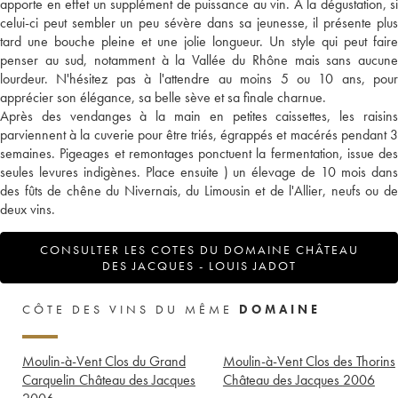
apporte en effet un supplément de puissance au vin. A la dégustation, si
celui-ci peut sembler un peu sévère dans sa jeunesse, il présente plus
tard une bouche pleine et une jolie longueur. Un style qui peut faire
penser au sud, notamment à la Vallée du Rhône mais sans aucune
lourdeur. N'hésitez pas à l'attendre au moins 5 ou 10 ans, pour
apprécier son élégance, sa belle sève et sa finale charnue.
Après des vendanges à la main en petites caissettes, les raisins
parviennent à la cuverie pour être triés, égrappés et macérés pendant 3
semaines. Pigeages et remontages ponctuent la fermentation, issue des
seules levures indigènes. Place ensuite ) un élevage de 10 mois dans
des fûts de chêne du Nivernais, du Limousin et de l'Allier, neufs ou de
deux vins.
CONSULTER LES COTES DU DOMAINE CHÂTEAU
DES JACQUES - LOUIS JADOT
CÔTE DES VINS DU MÊME
DOMAINE
Moulin-à-Vent Clos du Grand
Moulin-à-Vent Clos des Thorins
Carquelin Château des Jacques
Château des Jacques
2006