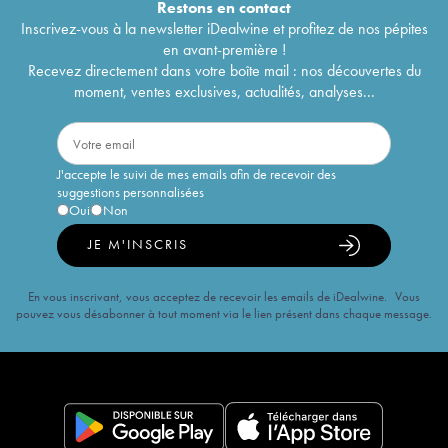
Restons en
contact
Inscrivez-vous à la newsletter iDealwine et profitez de nos pépites
en avant-première !
Recevez directement dans votre boîte mail : nos découvertes du
moment, ventes exclusives, actualités, analyses...
J'accepte le suivi de mes emails afin de recevoir des
suggestions personnalisées
Oui
Non
JE M'INSCRIS
En vous inscrivant, vous acceptez de recevoir les emails de iDealwine. Vous
pouvez vous désabonner à tout moment via le lien présent dans chaque message.