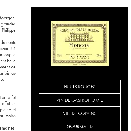
: Morgon,
s grandes
 Philippe
endements
avoir été
on longue
est issue
lement de
arfois au
ne.
FRUITS ROUGES
 en effet
VIN DE GASTRONOMIE
 effet un
pleine et
VIN DE COPAINS
 au moins
GOURMAND
semaines.