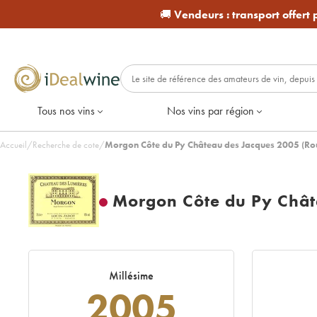
🚚
Vendeurs :
transport offert
Tous nos vins
Nos vins par région
Accueil
/
Recherche de cote
/
Morgon Côte du Py Château des Jacques 2005 (Ro
Morgon Côte du Py Chât
Millésime
2005