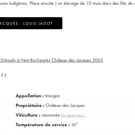
vures indigènes. Place ensuite ) un élevage de 10 mois dans des fûts de
ACQUES - LOUIS JADOT
05
Moulin à Vent Rochegrès Château des Jacques
2005
VÉE
Appellation :
Morgon
Propriétaire :
Château des Jacques
Viticulture :
raisonnée
En savoir plus...
Température de service :
16°