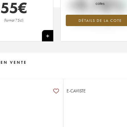
+9.78%
55
€
cotes
Tendance à la hausse du millésime
(format 75cl)
DÉTAILS DE LA COTE
2005 en 2026 par rapport à 202
+
 EN VENTE
E-CAVISTE