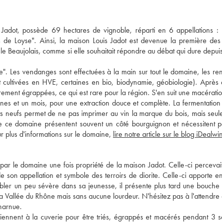
Jadot, possède 69 hectares de vignoble, réparti en 6 appellations 
s de Loyse". Ainsi, la maison Louis Jadot est devenue la première de
e Beaujolais, comme si elle souhaitait répondre au débat qui dure depuis
". Les vendanges sont effectuées à la main sur tout le domaine, les r
ont cultivées en HVE, certaines en bio, biodynamie, géobiologie). Après 
tairement égrappées, ce qui est rare pour la région. S'en suit une macérati
aines et un mois, pour une extraction douce et complète. La fermentation 
fûts neufs permet de ne pas imprimer au vin la marque du bois, mais seu
e ce domaine présentent souvent un côté bourguignon et nécessitent p
r plus d'informations sur le domaine,
lire notre article sur le blog iDealwi
 par le domaine une fois propriété de la maison Jadot. Celle-ci percevait
 de son appellation et symbole des terroirs de diorite. Celle-ci apporte en
mbler un peu sévère dans sa jeunesse, il présente plus tard une bouche 
 la Vallée du Rhône mais sans aucune lourdeur. N'hésitez pas à l'attendre
charnue.
viennent à la cuverie pour être triés, égrappés et macérés pendant 3 