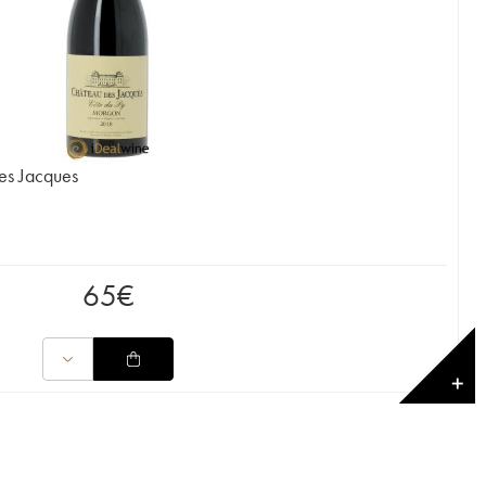
es Jacques
65
€
✕