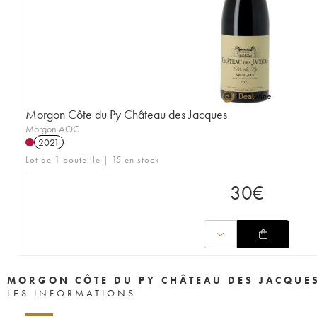
Morgon Côte du Py Château des Jacques
Morgon AOC
2021
Lot de 1 bouteille | 15 en stock
30
€
MORGON CÔTE DU PY CHÂTEAU DES JACQUE
LES INFORMATIONS