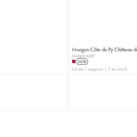
Morgon Côte du Py Château d
Morgon AOC
2018
Lot de 1 magnum | 5 en stock
S