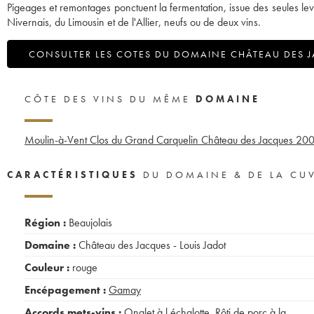
Pigeages et remontages ponctuent la fermentation, issue des seules le
Nivernais, du Limousin et de l'Allier, neufs ou de deux vins.
CONSULTER LES COTES DU DOMAINE CHÂTEAU DES J
CÔTE DES VINS DU MÊME
DOMAINE
Moulin-à-Vent Clos du Grand Carquelin Château des Jacques
20
CARACTÉRISTIQUES
DU DOMAINE & DE LA CU
Région :
Beaujolais
Domaine :
Château des Jacques - Louis Jadot
Couleur :
rouge
Encépagement :
Gamay
Accords mets-vins :
Onglet à l échalotte
,
Rôti de porc à la