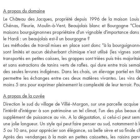
A propos du domaine
Le Château des Jacques, propriété depuis 1996 de la maison Louis 
Chénas, Fleurie, Moulin-à-Vent, Beaujolais blanc et Bourgogne "Clo
maisons bourguignonnes propriétaire d'un vignoble d'importance dans l
le Hardi : un beaujolais est-il un bourgogne ?
Les méthodes de travail mises en place sont donc "à la bourguignonne
sont limités et aucun désherbant chimique n'est utilisé (les vignes s
transportés en petites caisses, les grappes sont triées puis très majori
et sans extractions de tanins verts de rafles. qui dure entre trois sem
des seules levures indigènes. Dans les chais, un élevage partiel en 
permettre les échanges entre ces deux matières vivantes. Les vins d
moins 5 ans pour exprimer pleinement la complexité de leur terroir. Pou
A propos de la cuvée
Direction le sud du village de Villié-Morgon, sur une parcelle acquise
l'intérêt d'intégrer à son patrimoine un tel climat, l'un des plus beaux
supplément de puissance au vin. A la dégustation, si celui-ci peut se
une jolie longueur. Un style qui peut faire penser au sud, notamment à
5 ou 10 ans, pour apprécier son élégance, sa belle sève et sa finale 
Après des vendanges à la main en petites caissettes, les raisins par