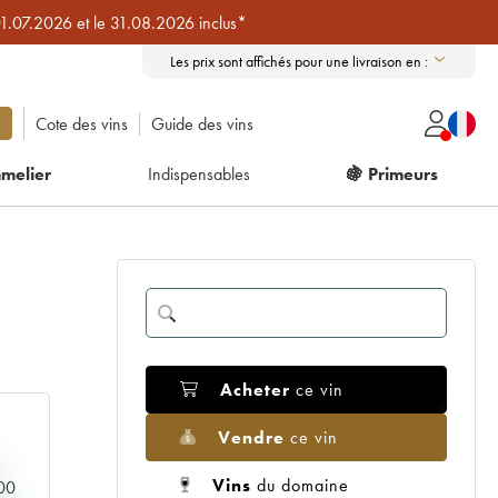
01.07.2026 et le 31.08.2026 inclus*
Les prix sont affichés pour une livraison en :
Cote des vins
Guide des vins
melier
Indispensables
🍇 Primeurs
Acheter
ce vin
Vendre
ce vin
Vins
du domaine
000