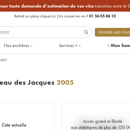
 pour toute demande d’estimation de vos vins
transmise entre le 
Retrait sur place
cliquez ici
|
Un conseil en vin ?
01 56 05 86 10
VENDRE MES VINS
Nos enchères
Services +
✨
Mon Som
uge)
eau des Jacques
2005
Accès gratuit et illimité
Tendance actuelle de la cote
Cote actuelle
aux statistiques de plus de 150 