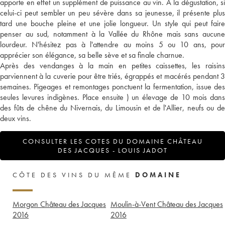
apporte en effet un supplément de puissance au vin. A la dégustation, si
celui-ci peut sembler un peu sévère dans sa jeunesse, il présente plus
tard une bouche pleine et une jolie longueur. Un style qui peut faire
penser au sud, notamment à la Vallée du Rhône mais sans aucune
lourdeur. N'hésitez pas à l'attendre au moins 5 ou 10 ans, pour
apprécier son élégance, sa belle sève et sa finale charnue.
Après des vendanges à la main en petites caissettes, les raisins
parviennent à la cuverie pour être triés, égrappés et macérés pendant 3
semaines. Pigeages et remontages ponctuent la fermentation, issue des
seules levures indigènes. Place ensuite ) un élevage de 10 mois dans
des fûts de chêne du Nivernais, du Limousin et de l'Allier, neufs ou de
deux vins.
CONSULTER LES COTES DU DOMAINE CHÂTEAU
DES JACQUES - LOUIS JADOT
CÔTE DES VINS DU MÊME
DOMAINE
Morgon Château des Jacques
Moulin-à-Vent Château des Jacques
2016
2016