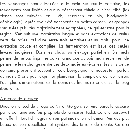
Les vendanges sont effectuées à la main sur tout le domaine, les
rendements sont limités et aucun désherbant chimique n'est utilisé (les
vignes sont cultivées en HVE, certaines en bio, biodynamie,
géobiologie). Après avoir été transportés en petites caisses, les grappes
sont triées puis très majoritairement égrappées, ce qui est rare pour la
région. S'en suit une macération longue et sans extractions de tanins
verts de rafles. qui dure entre trois semaines et un mois, pour une
extraction douce et complète. La fermentation est issue des seules
levures indigènes. Dans les chais, un élevage partiel en fûts neufs
permet de ne pas imprimer au vin la marque du bois, mais seulement de
permettre les échanges entre ces deux matières vivantes. Les vins de ce
domaine présentent souvent un côté bourguignon et nécessitent parfois
au moins 5 ans pour exprimer pleinement la complexité de leur terroir.
Pour plus d'informations sur le domaine,
lire notre article sur le blo
iDealwine.
A propos de la cuvée
Direction le sud du village de Villié-Morgon, sur une parcelle acquise
par le domaine une fois propriété de la maison Jadot. Celle-ci percevait
en effet l'intérêt d'intégrer à son patrimoine un tel climat, l'un des plus
beaux de son appellation et symbole des terroirs de diorite. Celle-ci