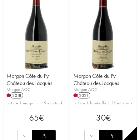
Morgon Côte du Py
Morgon Côte du Py
Château des Jacques
Château des Jacques
Morgon AOC
Morgon AOC
2018
2021
Lot de 1 magnum | 5 en stock
Lot de 1 bouteille | 15 en stock
65
€
30
€