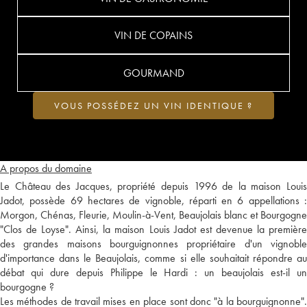
VIN DE COPAINS
GOURMAND
VOUS POSSÉDEZ UN VIN IDENTIQUE ?
A propos du domaine
Le Château des Jacques, propriété depuis 1996 de la maison Louis
Jadot, possède 69 hectares de vignoble, réparti en 6 appellations :
Morgon, Chénas, Fleurie, Moulin-à-Vent, Beaujolais blanc et Bourgogne
"Clos de Loyse". Ainsi, la maison Louis Jadot est devenue la première
des grandes maisons bourguignonnes propriétaire d'un vignoble
d'importance dans le Beaujolais, comme si elle souhaitait répondre au
débat qui dure depuis Philippe le Hardi : un beaujolais est-il un
bourgogne ?
Les méthodes de travail mises en place sont donc "à la bourguignonne".