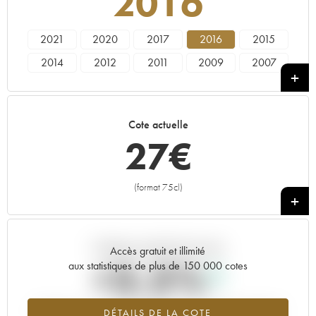
2016
2021
2020
2017
2016
2015
2014
2012
2011
2009
2007
2006
2005
2003
2002
Cote actuelle
27
€
(format 75cl)
+
Tendance actuelle de la cote
Accès gratuit et illimité
+3.5%
aux statistiques de plus de 150 000 cotes
Tendance à la hausse du millésime 2016 en 2026 par rapport à
DÉTAILS DE LA COTE