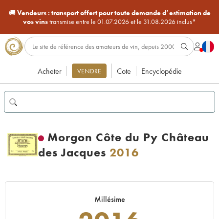
🚚
Vendeurs :
transport offert pour toute demande d’estimation de
vos vins
transmise entre le 01.07.2026 et le 31.08.2026 inclus*
Acheter
Cote
Encyclopédie
VENDRE
Morgon Côte du Py Château
des Jacques
2016
Millésime