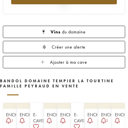
2025
Vins
du domaine
Créer une alerte
Ajouter à ma cave
BANDOL DOMAINE TEMPIER LA TOURTINE
FAMILLE PEYRAUD EN VENTE
ENCHÈRE
ENCHÈRE
E-
ENCHÈRE
ENCHÈRE
E-
ENCHÈRE
ENCHÈRE
ENCHÈ
CAVISTE
CAVISTE
1
1