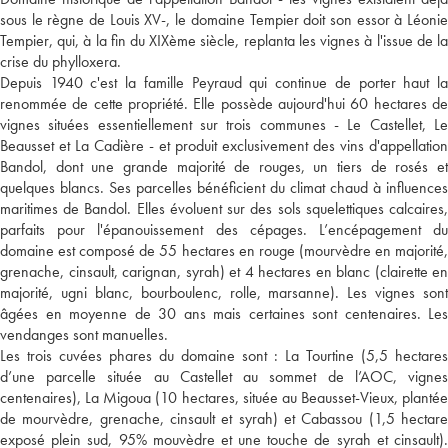
sous le règne de Louis XV-, le domaine Tempier doit son essor à Léonie
Tempier, qui, à la fin du XIXème siècle, replanta les vignes à l'issue de la
crise du phylloxera.
Depuis 1940 c'est la famille Peyraud qui continue de porter haut la
renommée de cette propriété. Elle possède aujourd'hui 60 hectares de
vignes situées essentiellement sur trois communes - Le Castellet, Le
Beausset et La Cadière - et produit exclusivement des vins d'appellation
Bandol, dont une grande majorité de rouges, un tiers de rosés et
quelques blancs. Ses parcelles bénéficient du climat chaud à influences
maritimes de Bandol. Elles évoluent sur des sols squelettiques calcaires,
parfaits pour l'épanouissement des cépages. L’encépagement du
domaine est composé de 55 hectares en rouge (mourvèdre en majorité,
grenache, cinsault, carignan, syrah) et 4 hectares en blanc (clairette en
majorité, ugni blanc, bourboulenc, rolle, marsanne). Les vignes sont
âgées en moyenne de 30 ans mais certaines sont centenaires. Les
vendanges sont manuelles.
Les trois cuvées phares du domaine sont : La Tourtine (5,5 hectares
d’une parcelle située au Castellet au sommet de l’AOC, vignes
centenaires), La Migoua (10 hectares, située au Beausset-Vieux, plantée
de mourvèdre, grenache, cinsault et syrah) et Cabassou (1,5 hectare
exposé plein sud, 95% mouvèdre et une touche de syrah et cinsault).