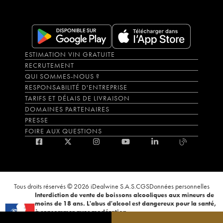
ESTIMATION VIN GRATUITE
RECRUTEMENT
QUI SOMMES-NOUS ?
RESPONSABILITÉ D'ENTREPRISE
TARIFS ET DÉLAIS DE LIVRAISON
DOMAINES PARTENAIRES
PRESSE
FOIRE AUX QUESTIONS
Tous droits réservés © 2026 iDealwine S.A.S.
CGS
Données personnelles
Interdiction de vente de boissons alcooliques aux mineurs de
moins de 18 ans. L'abus d'alcool est dangereux pour la santé,
à consommer avec modération.
La preuve de majorité de l'acheteur est exigée au moment de la vente en