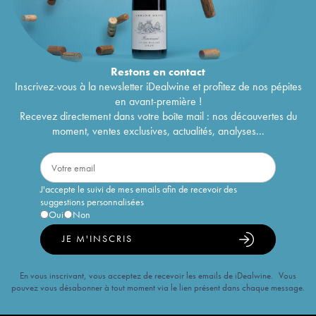
Restons en
contact
Inscrivez-vous à la newsletter iDealwine et profitez de nos pépites
en avant-première !
Recevez directement dans votre boîte mail : nos découvertes du
moment, ventes exclusives, actualités, analyses...
J'accepte le suivi de mes emails afin de recevoir des
suggestions personnalisées
Oui
Non
JE M'INSCRIS
En vous inscrivant, vous acceptez de recevoir les emails de iDealwine. Vous
pouvez vous désabonner à tout moment via le lien présent dans chaque message.