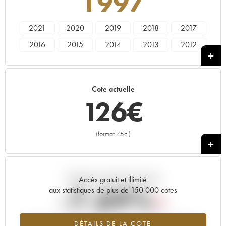
1997
2021
2020
2019
2018
2017
2016
2015
2014
2013
2012
2011
2010
2009
2008
2007
2006
2005
2004
2003
2001
Cote actuelle
2000
1999
1998
1997
1996
126
€
1993
1992
1990
1987
(format 75cl)
+
Tendance actuelle de la cote
Accès gratuit et illimité
-7.69%
aux statistiques de plus de 150 000 cotes
Tendance à la baisse du millésime 1997 en 2026 par rapport à
DÉTAILS DE LA COTE