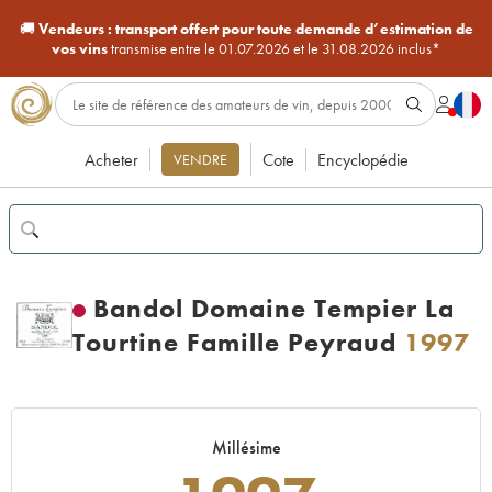
🚚
Vendeurs :
transport offert pour toute demande d’estimation de
vos vins
transmise entre le 01.07.2026 et le 31.08.2026 inclus*
Acheter
Cote
Encyclopédie
VENDRE
Bandol Domaine Tempier La
Tourtine Famille Peyraud
1997
Millésime