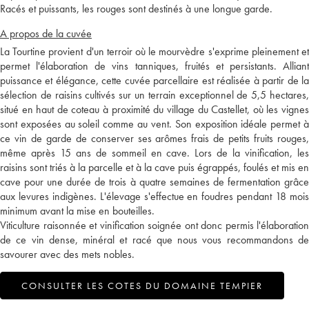
Racés et puissants, les rouges sont destinés à une longue garde.
A propos de la cuvée
La Tourtine provient d'un terroir où le mourvèdre s'exprime pleinement et
permet l'élaboration de vins tanniques, fruités et persistants. Alliant
puissance et élégance, cette cuvée parcellaire est réalisée à partir de la
sélection de raisins cultivés sur un terrain exceptionnel de 5,5 hectares,
situé en haut de coteau à proximité du village du Castellet, où les vignes
sont exposées au soleil comme au vent. Son exposition idéale permet à
ce vin de garde de conserver ses arômes frais de petits fruits rouges,
même après 15 ans de sommeil en cave. Lors de la vinification, les
raisins sont triés à la parcelle et à la cave puis égrappés, foulés et mis en
cave pour une durée de trois à quatre semaines de fermentation grâce
aux levures indigènes. L'élevage s'effectue en foudres pendant 18 mois
minimum avant la mise en bouteilles.
Viticulture raisonnée et vinification soignée ont donc permis l'élaboration
de ce vin dense, minéral et racé que nous vous recommandons de
savourer avec des mets nobles.
CONSULTER LES COTES DU DOMAINE TEMPIER