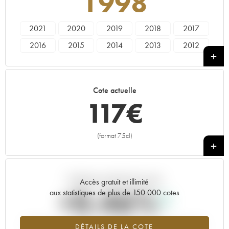
1998
2021
2020
2019
2018
2017
2016
2015
2014
2013
2012
2011
2010
2009
2008
2007
2006
2005
2004
2003
2001
Cote actuelle
2000
1999
1998
1997
1996
117
€
1993
1992
1990
1987
(format 75cl)
+
Tendance actuelle de la cote
Accès gratuit et illimité
+0.46%
aux statistiques de plus de 150 000 cotes
Tendance à la hausse du millésime 1998 en 2026 par rapport à
DÉTAILS DE LA COTE