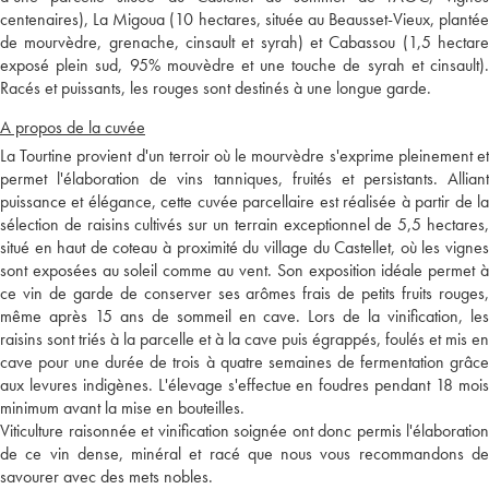
centenaires), La Migoua (10 hectares, située au Beausset-Vieux, plantée
de mourvèdre, grenache, cinsault et syrah) et Cabassou (1,5 hectare
exposé plein sud, 95% mouvèdre et une touche de syrah et cinsault).
Racés et puissants, les rouges sont destinés à une longue garde.
A propos de la cuvée
La Tourtine provient d'un terroir où le mourvèdre s'exprime pleinement et
permet l'élaboration de vins tanniques, fruités et persistants. Alliant
puissance et élégance, cette cuvée parcellaire est réalisée à partir de la
sélection de raisins cultivés sur un terrain exceptionnel de 5,5 hectares,
situé en haut de coteau à proximité du village du Castellet, où les vignes
sont exposées au soleil comme au vent. Son exposition idéale permet à
ce vin de garde de conserver ses arômes frais de petits fruits rouges,
même après 15 ans de sommeil en cave. Lors de la vinification, les
raisins sont triés à la parcelle et à la cave puis égrappés, foulés et mis en
cave pour une durée de trois à quatre semaines de fermentation grâce
aux levures indigènes. L'élevage s'effectue en foudres pendant 18 mois
minimum avant la mise en bouteilles.
Viticulture raisonnée et vinification soignée ont donc permis l'élaboration
de ce vin dense, minéral et racé que nous vous recommandons de
savourer avec des mets nobles.