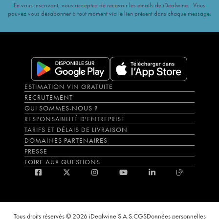
En vous inscrivant, vous acceptez de recevoir les emails de iDealwine. Vous
pouvez vous désabonner à tout moment via le lien présent dans chaque message.
ESTIMATION VIN GRATUITE
RECRUTEMENT
QUI SOMMES-NOUS ?
RESPONSABILITÉ D'ENTREPRISE
TARIFS ET DÉLAIS DE LIVRAISON
DOMAINES PARTENAIRES
PRESSE
FOIRE AUX QUESTIONS
Tous droits réservés © 2026 iDealwine S.A.S.
CGS
Données personnelles