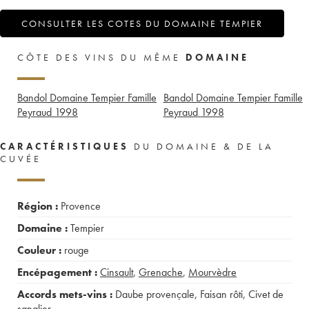
CONSULTER LES COTES DU DOMAINE TEMPIER
CÔTE DES VINS DU MÊME
DOMAINE
Bandol Domaine Tempier Famille
Bandol Domaine Tempier Famille
Peyraud
1998
Peyraud
1998
CARACTÉRISTIQUES
DU DOMAINE & DE LA
CUVÉE
Région :
Provence
Domaine :
Tempier
Couleur :
rouge
Encépagement :
Cinsault
,
Grenache
,
Mourvèdre
Accords mets-vins :
Daube provençale
,
Faisan rôti
,
Civet de
sanglier