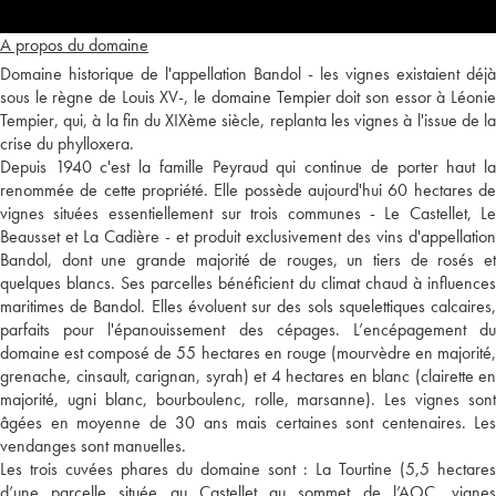
A propos du domaine
Domaine historique de l'appellation Bandol - les vignes existaient déjà
sous le règne de Louis XV-, le domaine Tempier doit son essor à Léonie
Tempier, qui, à la fin du XIXème siècle, replanta les vignes à l'issue de la
crise du phylloxera.
Depuis 1940 c'est la famille Peyraud qui continue de porter haut la
renommée de cette propriété. Elle possède aujourd'hui 60 hectares de
vignes situées essentiellement sur trois communes - Le Castellet, Le
Beausset et La Cadière - et produit exclusivement des vins d'appellation
Bandol, dont une grande majorité de rouges, un tiers de rosés et
quelques blancs. Ses parcelles bénéficient du climat chaud à influences
maritimes de Bandol. Elles évoluent sur des sols squelettiques calcaires,
parfaits pour l'épanouissement des cépages. L’encépagement du
domaine est composé de 55 hectares en rouge (mourvèdre en majorité,
grenache, cinsault, carignan, syrah) et 4 hectares en blanc (clairette en
majorité, ugni blanc, bourboulenc, rolle, marsanne). Les vignes sont
âgées en moyenne de 30 ans mais certaines sont centenaires. Les
vendanges sont manuelles.
Les trois cuvées phares du domaine sont : La Tourtine (5,5 hectares
d’une parcelle située au Castellet au sommet de l’AOC, vignes