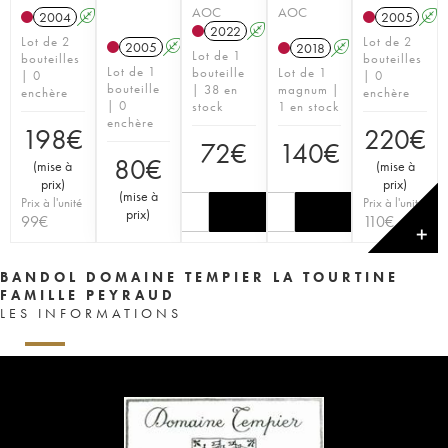
AOC
AOC
2004
A
2005
A
2022
A
Lot de 2
Lot de 2
2005
A
2018
A
Lot de 1
bouteilles
bouteilles
Lot de 1
bouteille
Lot de 1
| 0
| 0
bouteille
| 38 en
magnum |
enchère
enchère
| 0
stock
1 en stock
enchère
198
€
220
€
72
€
140
€
80
€
(
mise à
(
mise à
prix
)
prix
)
(
mise à
Prix à l'unité
Prix à l'unité
prix
)
99
€
110
€
✕
BANDOL DOMAINE TEMPIER LA TOURTINE
FAMILLE PEYRAUD
LES INFORMATIONS