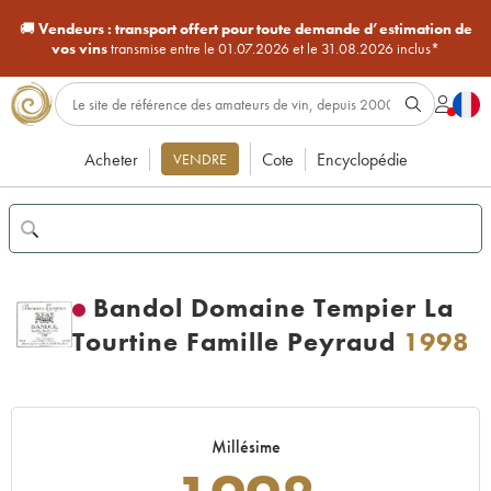
🚚
Vendeurs :
transport offert pour toute demande d’estimation de
vos vins
transmise entre le 01.07.2026 et le 31.08.2026 inclus*
Acheter
Cote
Encyclopédie
VENDRE
Bandol Domaine Tempier La
Tourtine Famille Peyraud
1998
Millésime