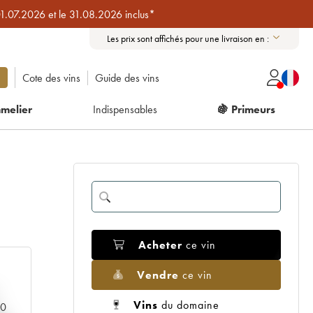
01.07.2026 et le 31.08.2026 inclus*
Les prix sont affichés pour une livraison en :
Cote des vins
Guide des vins
melier
Indispensables
🍇 Primeurs
Acheter
ce vin
Vendre
ce vin
Vins
du domaine
00