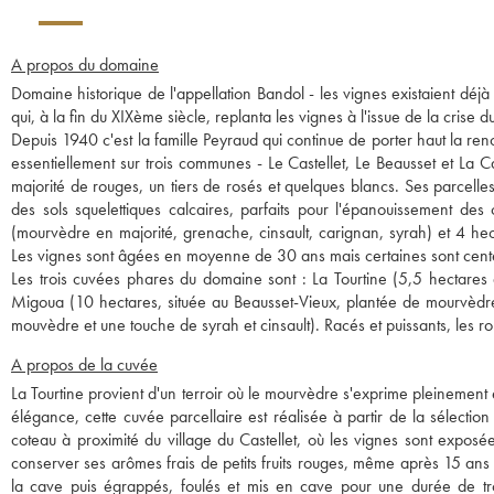
A propos du domaine
Domaine historique de l'appellation Bandol - les vignes existaient déj
qui, à la fin du XIXème siècle, replanta les vignes à l'issue de la crise d
Depuis 1940 c'est la famille Peyraud qui continue de porter haut la re
essentiellement sur trois communes - Le Castellet, Le Beausset et La 
majorité de rouges, un tiers de rosés et quelques blancs. Ses parcelle
des sols squelettiques calcaires, parfaits pour l'épanouissement
(mourvèdre en majorité, grenache, cinsault, carignan, syrah) et 4 hec
Les vignes sont âgées en moyenne de 30 ans mais certaines sont cent
Les trois cuvées phares du domaine sont : La Tourtine (5,5 hectares 
Migoua (10 hectares, située au Beausset-Vieux, plantée de mourvèdre
mouvèdre et une touche de syrah et cinsault). Racés et puissants, les 
A propos de la cuvée
La Tourtine provient d'un terroir où le mourvèdre s'exprime pleinement et
élégance, cette cuvée parcellaire est réalisée à partir de la sélection
coteau à proximité du village du Castellet, où les vignes sont expos
conserver ses arômes frais de petits fruits rouges, même après 15 ans de
la cave puis égrappés, foulés et mis en cave pour une durée de tr