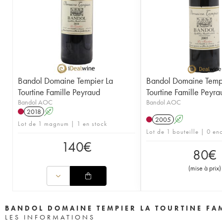
Bandol Domaine Tempier La
Bandol Domaine Temp
Tourtine Famille Peyraud
Tourtine Famille Peyra
Bandol AOC
Bandol AOC
2018
A
2005
A
Lot de 1 magnum | 1 en stock
Lot de 1 bouteille | 0 en
140
€
80
€
(
mise à prix
)
BANDOL DOMAINE TEMPIER LA TOURTINE FA
LES INFORMATIONS