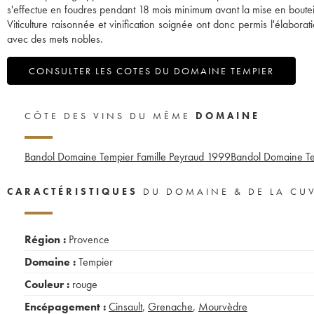
s'effectue en foudres pendant 18 mois minimum avant la mise en bouteil
Viticulture raisonnée et vinification soignée ont donc permis l'élab
avec des mets nobles.
CONSULTER LES COTES DU DOMAINE TEMPIER
CÔTE DES VINS DU MÊME
DOMAINE
Bandol Domaine Tempier Famille Peyraud
1999
Bandol Domaine Te
CARACTÉRISTIQUES
DU DOMAINE & DE LA CU
Région :
Provence
Domaine :
Tempier
Couleur :
rouge
Encépagement :
Cinsault
,
Grenache
,
Mourvèdre