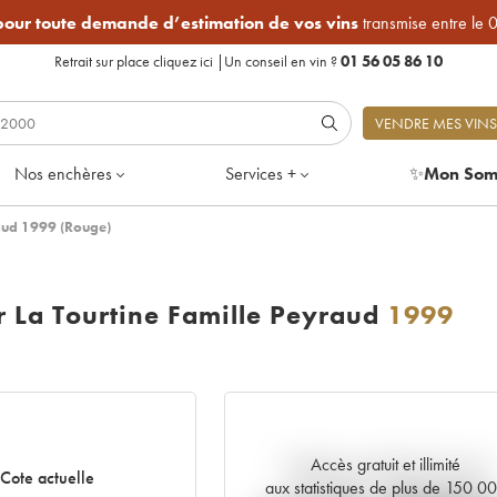
 pour toute demande d’estimation de vos vins
transmise entre le 
Retrait sur place
cliquez ici
|
Un conseil en vin ?
01 56 05 86 10
VENDRE MES VINS
Nos enchères
Services +
✨
Mon Som
aud 1999 (Rouge)
 La Tourtine Famille Peyraud
1999
Accès gratuit et illimité
Tendance actuelle de la cote
Cote actuelle
aux statistiques de plus de 150 0