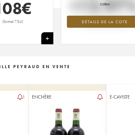
+12.97
108
€
cotes
Tendance à la hausse du millésime 19
(format 75cl)
DÉTAILS DE LA COTE
en 2026 par rapport à 2025
+
ILLE PEYRAUD EN VENTE
ENCHÈRE
E-CAVISTE
1