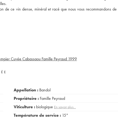
les.
oration de ce vin dense, minéral et racé que nous vous recommandons de
mpier Cuvée Cabassaou Famille Peyraud
1999
VÉE
Appellation :
Bandol
Propriétaire :
Famille Peyraud
Viticulture :
biologique
En savoir plus...
Température de service :
15°