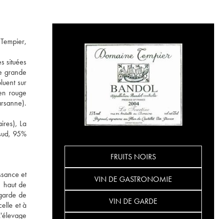
 Tempier,
s situées
ne grande
luent sur
en rouge
arsanne).
ires), La
 sud, 95%
FRUITS NOIRS
issance et
VIN DE GASTRONOMIE
n haut de
 garde de
VIN DE GARDE
elle et à
L'élevage