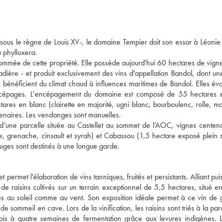
à sous le règne de Louis XV-, le domaine Tempier doit son essor à Léonie
u phylloxera.
nommée de cette propriété. Elle possède aujourd'hui 60 hectares de vigne
Cadière - et produit exclusivement des vins d'appellation Bandol, dont u
s bénéficient du climat chaud à influences maritimes de Bandol. Elles évo
 des cépages. L’encépagement du domaine est composé de 55 hectares 
tares en blanc (clairette en majorité, ugni blanc, bourboulenc, rolle, m
enaires. Les vendanges sont manuelles.
d’une parcelle située au Castellet au sommet de l’AOC, vignes centena
, grenache, cinsault et syrah) et Cabassou (1,5 hectare exposé plein
rouges sont destinés à une longue garde.
 permet l'élaboration de vins tanniques, fruités et persistants. Alliant pu
 de raisins cultivés sur un terrain exceptionnel de 5,5 hectares, situé e
ées au soleil comme au vent. Son exposition idéale permet à ce vin de
 sommeil en cave. Lors de la vinification, les raisins sont triés à la parc
ois à quatre semaines de fermentation grâce aux levures indigènes. 