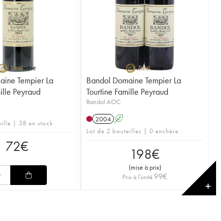
aine Tempier La
Bandol Domaine Tempier La
ille Peyraud
Tourtine Famille Peyraud
Bandol AOC
2004
A
ille | 38 en stock
Lot de 2 bouteilles | 0 enchère
72
€
198
€
(
mise à prix
)
99
€
Prix à l'unité
✕