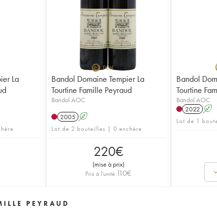
ier La
Bandol Domaine Tempier La
Bandol Dom
ud
Tourtine Famille Peyraud
Tourtine Fam
Bandol AOC
Bandol AOC
2022
A
2005
A
Lot de 1 boute
chère
Lot de 2 bouteilles | 0 enchère
220
€
(
mise à prix
)
110
€
Prix à l'unité
MILLE PEYRAUD