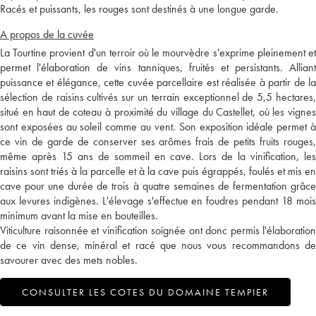
Racés et puissants, les rouges sont destinés à une longue garde.
A propos de la cuvée
La Tourtine provient d'un terroir où le mourvèdre s'exprime pleinement et
permet l'élaboration de vins tanniques, fruités et persistants. Alliant
puissance et élégance, cette cuvée parcellaire est réalisée à partir de la
sélection de raisins cultivés sur un terrain exceptionnel de 5,5 hectares,
situé en haut de coteau à proximité du village du Castellet, où les vignes
sont exposées au soleil comme au vent. Son exposition idéale permet à
ce vin de garde de conserver ses arômes frais de petits fruits rouges,
même après 15 ans de sommeil en cave. Lors de la vinification, les
raisins sont triés à la parcelle et à la cave puis égrappés, foulés et mis en
cave pour une durée de trois à quatre semaines de fermentation grâce
aux levures indigènes. L'élevage s'effectue en foudres pendant 18 mois
minimum avant la mise en bouteilles.
Viticulture raisonnée et vinification soignée ont donc permis l'élaboration
de ce vin dense, minéral et racé que nous vous recommandons de
savourer avec des mets nobles.
CONSULTER LES COTES DU DOMAINE TEMPIER