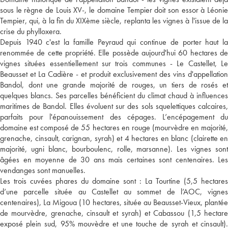
sous le règne de Louis XV-, le domaine Tempier doit son essor à Léonie
Tempier, qui, à la fin du XIXème siècle, replanta les vignes à l'issue de la
crise du phylloxera.
Depuis 1940 c'est la famille Peyraud qui continue de porter haut la
renommée de cette propriété. Elle possède aujourd'hui 60 hectares de
vignes situées essentiellement sur trois communes - Le Castellet, Le
Beausset et La Cadière - et produit exclusivement des vins d'appellation
Bandol, dont une grande majorité de rouges, un tiers de rosés et
quelques blancs. Ses parcelles bénéficient du climat chaud à influences
maritimes de Bandol. Elles évoluent sur des sols squelettiques calcaires,
parfaits pour l'épanouissement des cépages. L’encépagement du
domaine est composé de 55 hectares en rouge (mourvèdre en majorité,
grenache, cinsault, carignan, syrah) et 4 hectares en blanc (clairette en
majorité, ugni blanc, bourboulenc, rolle, marsanne). Les vignes sont
âgées en moyenne de 30 ans mais certaines sont centenaires. Les
vendanges sont manuelles.
Les trois cuvées phares du domaine sont : La Tourtine (5,5 hectares
d’une parcelle située au Castellet au sommet de l’AOC, vignes
centenaires), La Migoua (10 hectares, située au Beausset-Vieux, plantée
de mourvèdre, grenache, cinsault et syrah) et Cabassou (1,5 hectare
exposé plein sud, 95% mouvèdre et une touche de syrah et cinsault).