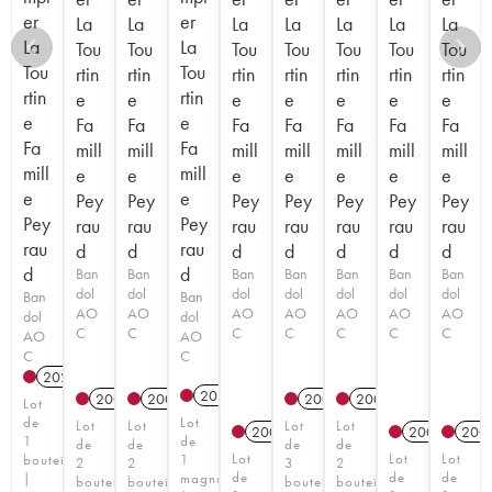
er
er
La
La
La
La
La
La
La
La
La
Tou
Tou
Tou
Tou
Tou
Tou
Tou
Tou
Tou
rtin
rtin
rtin
rtin
rtin
rtin
rtin
rtin
rtin
e
e
e
e
e
e
e
e
e
Fa
Fa
Fa
Fa
Fa
Fa
Fa
Fa
Fa
mill
mill
mill
mill
mill
mill
mill
mill
mill
e
e
e
e
e
e
e
e
e
Pey
Pey
Pey
Pey
Pey
Pey
Pey
Pey
Pey
rau
rau
rau
rau
rau
rau
rau
rau
rau
d
d
d
d
d
d
d
d
d
Ban
Ban
Ban
Ban
Ban
Ban
Ban
dol
dol
dol
dol
dol
dol
dol
Ban
Ban
AO
AO
AO
AO
AO
AO
AO
dol
dol
C
C
C
C
C
C
C
AO
AO
C
C
2022
A
2018
A
2004
A
2005
A
2003
A
2004
A
Lot
de
Lot
Lot
Lot
Lot
Lot
2003
A
2005
A
200
1
de
de
de
de
de
Lot
Lot
Lot
bouteille
1
2
2
3
2
de
de
de
|
magnum
bouteilles
bouteilles
bouteilles
bouteilles