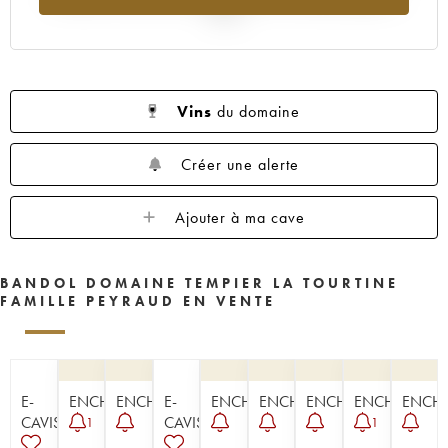
2025
Vins
du domaine
Créer une alerte
Ajouter à ma cave
BANDOL DOMAINE TEMPIER LA TOURTINE
FAMILLE PEYRAUD EN VENTE
E-
ENCHÈRE
ENCHÈRE
E-
ENCHÈRE
ENCHÈRE
ENCHÈRE
ENCHÈRE
ENCHÈ
CAVISTE
CAVISTE
1
1