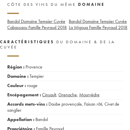
CÔTE DES VINS DU MÊME
DOMAINE
Bandol Domaine Tempier Cuvée
Bandol Domaine Tempier Cuvée
Cabassaou Famille Peyraud
2018
La Migoua Famille Peyraud
2018
CARACTÉRISTIQUES
DU DOMAINE & DE LA
CUVÉE
Région :
Provence
Domaine :
Tempier
Couleur :
rouge
Encépagement :
Cinsault
,
Grenache
,
Mourvèdre
Accords mets-vins :
Daube provençale
,
Faisan rôti
,
Civet de
sanglier
Appellation :
Bandol
Propriétaire :
Famille Peyraud