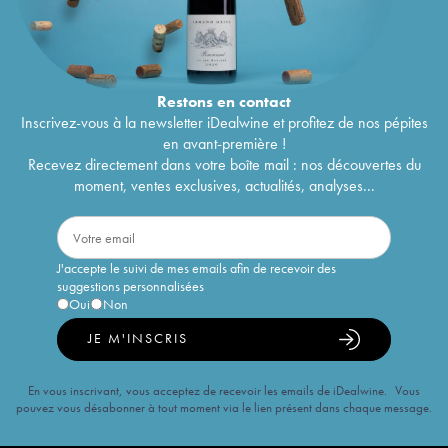
Restons en
contact
Inscrivez-vous à la newsletter iDealwine et profitez de nos pépites
en avant-première !
Recevez directement dans votre boîte mail : nos découvertes du
moment, ventes exclusives, actualités, analyses...
J'accepte le suivi de mes emails afin de recevoir des
suggestions personnalisées
Oui
Non
JE M'INSCRIS
En vous inscrivant, vous acceptez de recevoir les emails de iDealwine. Vous
pouvez vous désabonner à tout moment via le lien présent dans chaque message.