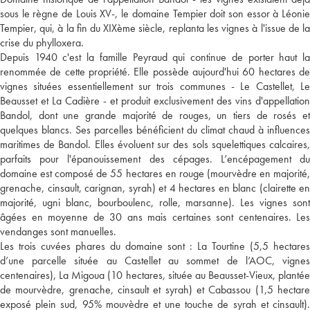
sous le règne de Louis XV-, le domaine Tempier doit son essor à Léonie
Tempier, qui, à la fin du XIXème siècle, replanta les vignes à l'issue de la
crise du phylloxera.
Depuis 1940 c'est la famille Peyraud qui continue de porter haut la
renommée de cette propriété. Elle possède aujourd'hui 60 hectares de
vignes situées essentiellement sur trois communes - Le Castellet, Le
Beausset et La Cadière - et produit exclusivement des vins d'appellation
Bandol, dont une grande majorité de rouges, un tiers de rosés et
quelques blancs. Ses parcelles bénéficient du climat chaud à influences
maritimes de Bandol. Elles évoluent sur des sols squelettiques calcaires,
parfaits pour l'épanouissement des cépages. L’encépagement du
domaine est composé de 55 hectares en rouge (mourvèdre en majorité,
grenache, cinsault, carignan, syrah) et 4 hectares en blanc (clairette en
majorité, ugni blanc, bourboulenc, rolle, marsanne). Les vignes sont
âgées en moyenne de 30 ans mais certaines sont centenaires. Les
vendanges sont manuelles.
Les trois cuvées phares du domaine sont : La Tourtine (5,5 hectares
d’une parcelle située au Castellet au sommet de l’AOC, vignes
centenaires), La Migoua (10 hectares, située au Beausset-Vieux, plantée
de mourvèdre, grenache, cinsault et syrah) et Cabassou (1,5 hectare
exposé plein sud, 95% mouvèdre et une touche de syrah et cinsault).