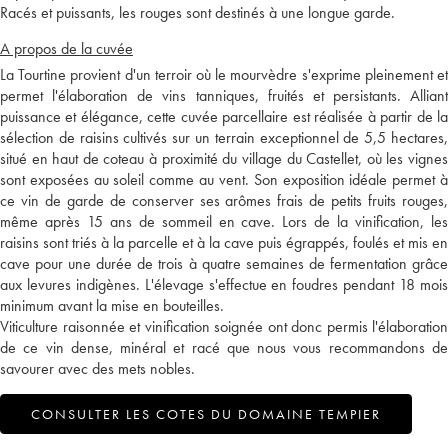
Racés et puissants, les rouges sont destinés à une longue garde.
A propos de la cuvée
La Tourtine provient d'un terroir où le mourvèdre s'exprime pleinement et
permet l'élaboration de vins tanniques, fruités et persistants. Alliant
puissance et élégance, cette cuvée parcellaire est réalisée à partir de la
sélection de raisins cultivés sur un terrain exceptionnel de 5,5 hectares,
situé en haut de coteau à proximité du village du Castellet, où les vignes
sont exposées au soleil comme au vent. Son exposition idéale permet à
ce vin de garde de conserver ses arômes frais de petits fruits rouges,
même après 15 ans de sommeil en cave. Lors de la vinification, les
raisins sont triés à la parcelle et à la cave puis égrappés, foulés et mis en
cave pour une durée de trois à quatre semaines de fermentation grâce
aux levures indigènes. L'élevage s'effectue en foudres pendant 18 mois
minimum avant la mise en bouteilles.
Viticulture raisonnée et vinification soignée ont donc permis l'élaboration
de ce vin dense, minéral et racé que nous vous recommandons de
savourer avec des mets nobles.
CONSULTER LES COTES DU DOMAINE TEMPIER