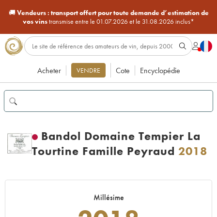
🚚
Vendeurs :
transport offert pour toute demande d’estimation de
vos vins
transmise entre le 01.07.2026 et le 31.08.2026 inclus*
Acheter
Cote
Encyclopédie
VENDRE
Bandol Domaine Tempier La
Tourtine Famille Peyraud
2018
Millésime