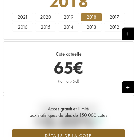
2018
2021
2020
2019
2018
2017
2016
2015
2014
2013
2012
2011
2010
2009
2008
2007
2006
2005
2004
2003
2001
Cote actuelle
2000
1999
1998
1997
1996
65
€
1993
1992
1990
1987
(format 75cl)
+
Tendance actuelle de la cote
Accès gratuit et illimité
+3.32%
aux statistiques de plus de 150 000 cotes
Tendance à la hausse du millésime 2018 en 2026 par rapport à
DÉTAILS DE LA COTE