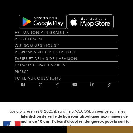
ESTIMATION VIN GRATUITE
RECRUTEMENT
QUI SOMMES-NOUS ?
RESPONSABILITÉ D'ENTREPRISE
TARIFS ET DÉLAIS DE LIVRAISON
DOMAINES PARTENAIRES
PRESSE
FOIRE AUX QUESTIONS
Tous droits réservés © 2026 iDealwine S.A.S.
CGS
Données personnelles
Interdiction de vente de boissons alcooliques aux mineurs de
moins de 18 ans. L'abus d'alcool est dangereux pour la santé,
à consommer avec modération.
La preuve de majorité de l'acheteur est exigée au moment de la vente en