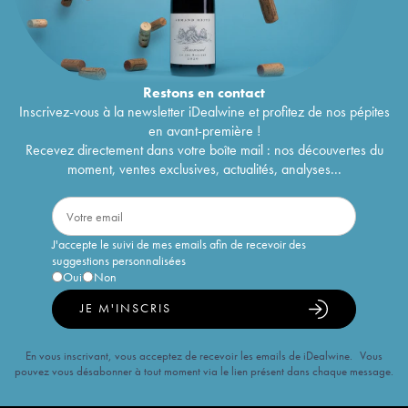
Restons en
contact
Inscrivez-vous à la newsletter iDealwine et profitez de nos pépites
en avant-première !
Recevez directement dans votre boîte mail : nos découvertes du
moment, ventes exclusives, actualités, analyses...
J'accepte le suivi de mes emails afin de recevoir des
suggestions personnalisées
Oui
Non
JE M'INSCRIS
En vous inscrivant, vous acceptez de recevoir les emails de iDealwine. Vous
pouvez vous désabonner à tout moment via le lien présent dans chaque message.