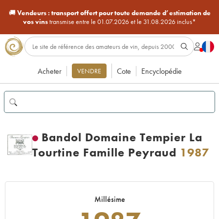
🚚
Vendeurs :
transport offert pour toute demande d’estimation de
vos vins
transmise entre le 01.07.2026 et le 31.08.2026 inclus*
Acheter
Cote
Encyclopédie
VENDRE
Bandol Domaine Tempier La
Tourtine Famille Peyraud
1987
Millésime