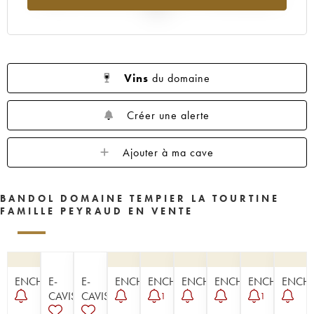
2025
Vins
du domaine
Créer une alerte
Ajouter à ma cave
BANDOL DOMAINE TEMPIER LA TOURTINE
FAMILLE PEYRAUD EN VENTE
ENCHÈRE
E-
E-
ENCHÈRE
ENCHÈRE
ENCHÈRE
ENCHÈRE
ENCHÈRE
ENCHÈ
CAVISTE
CAVISTE
1
1