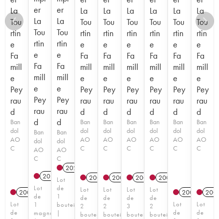
er
er
La
La
La
La
La
La
La
La
La
Tou
Tou
Tou
Tou
Tou
Tou
Tou
Tou
Tou
rtin
rtin
rtin
rtin
rtin
rtin
rtin
rtin
rtin
e
e
e
e
e
e
e
e
e
Fa
Fa
Fa
Fa
Fa
Fa
Fa
Fa
Fa
mill
mill
mill
mill
mill
mill
mill
mill
mill
e
e
e
e
e
e
e
e
e
Pey
Pey
Pey
Pey
Pey
Pey
Pey
Pey
Pey
rau
rau
rau
rau
rau
rau
rau
rau
rau
d
d
d
d
d
d
d
d
d
Ban
Ban
Ban
Ban
Ban
Ban
Ban
dol
dol
dol
dol
dol
dol
dol
Ban
Ban
AO
AO
AO
AO
AO
AO
AO
dol
dol
C
C
C
C
C
C
C
AO
AO
C
C
2022
A
2018
A
2004
A
2004
A
2003
A
2005
A
Lot
Lot
de
Lot
Lot
Lot
Lot
2003
A
2005
A
200
de
1
de
de
de
de
Lot
Lot
Lot
1
bouteille
2
2
3
2
de
de
de
magnum
|
bouteilles
bouteilles
bouteilles
bouteilles