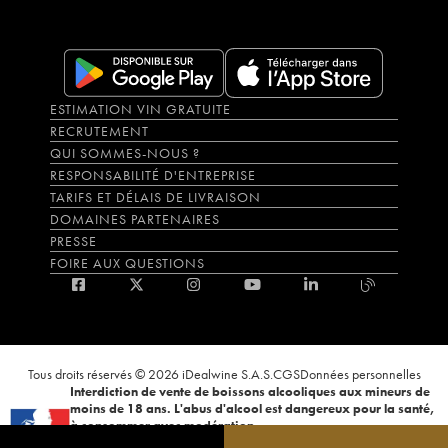
ESTIMATION VIN GRATUITE
RECRUTEMENT
QUI SOMMES-NOUS ?
RESPONSABILITÉ D'ENTREPRISE
TARIFS ET DÉLAIS DE LIVRAISON
DOMAINES PARTENAIRES
PRESSE
FOIRE AUX QUESTIONS
Tous droits réservés © 2026 iDealwine S.A.S.
CGS
Données personnelles
Interdiction de vente de boissons alcooliques aux mineurs de
moins de 18 ans. L'abus d'alcool est dangereux pour la santé,
à consommer avec modération.
La preuve de majorité de l'acheteur est exigée au moment de la vente en