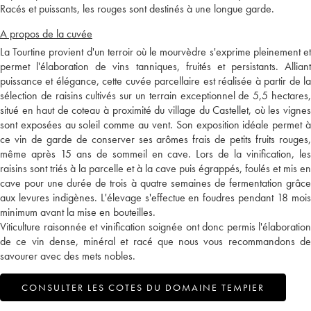
Racés et puissants, les rouges sont destinés à une longue garde.
A propos de la cuvée
La Tourtine provient d'un terroir où le mourvèdre s'exprime pleinement et
permet l'élaboration de vins tanniques, fruités et persistants. Alliant
puissance et élégance, cette cuvée parcellaire est réalisée à partir de la
sélection de raisins cultivés sur un terrain exceptionnel de 5,5 hectares,
situé en haut de coteau à proximité du village du Castellet, où les vignes
sont exposées au soleil comme au vent. Son exposition idéale permet à
ce vin de garde de conserver ses arômes frais de petits fruits rouges,
même après 15 ans de sommeil en cave. Lors de la vinification, les
raisins sont triés à la parcelle et à la cave puis égrappés, foulés et mis en
cave pour une durée de trois à quatre semaines de fermentation grâce
aux levures indigènes. L'élevage s'effectue en foudres pendant 18 mois
minimum avant la mise en bouteilles.
Viticulture raisonnée et vinification soignée ont donc permis l'élaboration
de ce vin dense, minéral et racé que nous vous recommandons de
savourer avec des mets nobles.
CONSULTER LES COTES DU DOMAINE TEMPIER