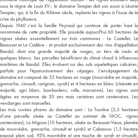
sous le règne de Louis XV-, le domaine Tempier doit son essor à Léonie
Tempier, qui, à la fin du XIXème siècle, replanta les vignes à l'issue de la
crise du phylloxera.
Depuis 1940 c'est la famille Peyraud qui continue de porter haut la
renommée de cette propriété. Elle possède aujourd'hui 60 hectares de
vignes situées essentiellement sur trois communes - Le Castellet, Le
Beausset et La Cadière - et produit exclusivement des vins d'appellation
Bandol, dont une grande majorité de rouges, un tiers de rosés et
quelques blancs. Ses parcelles bénéficient du climat chaud à influences
maritimes de Bandol. Elles évoluent sur des sols squelettiques calcaires,
parfaits pour l'épanouissement des cépages. L’encépagement du
domaine est composé de 55 hectares en rouge (mourvèdre en majorité,
grenache, cinsault, carignan, syrah) et 4 hectares en blanc (clairette en
majorité, ugni blanc, bourboulenc, rolle, marsanne). Les vignes sont
âgées en moyenne de 30 ans mais certaines sont centenaires. Les
vendanges sont manuelles.
Les trois cuvées phares du domaine sont : La Tourtine (5,5 hectares
d’une parcelle située au Castellet au sommet de l’AOC, vignes
centenaires), La Migoua (10 hectares, située au Beausset-Vieux, plantée
de mourvèdre, grenache, cinsault et syrah) et Cabassou (1,5 hectare
exposé plein sud, 95% mouvèdre et une touche de syrah et cinsault).