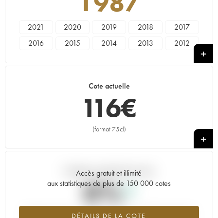
1987
2021
2020
2019
2018
2017
2016
2015
2014
2013
2012
2011
2010
2009
2008
2007
2006
2005
2004
2003
2001
Cote actuelle
2000
1999
1998
1997
1996
116
€
1993
1992
1990
1987
(format 75cl)
+
Tendance actuelle de la cote
Accès gratuit et illimité
0%
aux statistiques de plus de 150 000 cotes
Tendance à la hausse du millésime 1987 en 2026 par rapport à
DÉTAILS DE LA COTE