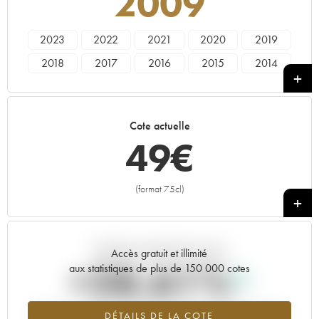
2009
2023
2022
2021
2020
2019
2018
2017
2016
2015
2014
2013
2012
2011
2010
2009
Cote actuelle
49
€
(format 75cl)
+
Tendance actuelle de la cote
Accès gratuit et illimité
+28.61%
aux statistiques de plus de 150 000 cotes
Tendance à la hausse du millésime 2009 en 2026 par rapport à
DÉTAILS DE LA COTE