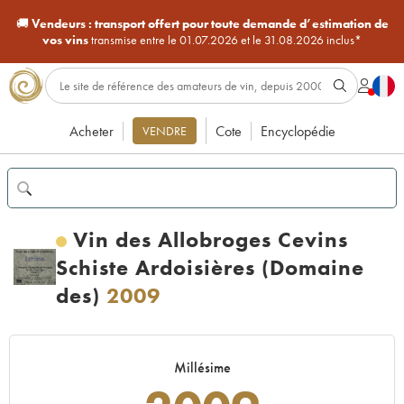
🚚
Vendeurs :
transport offert pour toute demande d’estimation de
vos vins
transmise entre le 01.07.2026 et le 31.08.2026 inclus*
Acheter
Cote
Encyclopédie
VENDRE
Vin des Allobroges Cevins
Schiste Ardoisières (Domaine
des)
2009
Millésime