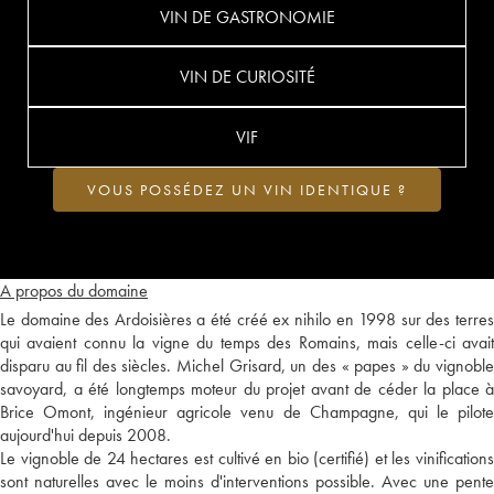
VIN DE GASTRONOMIE
VIN DE CURIOSITÉ
VIF
VOUS POSSÉDEZ UN VIN IDENTIQUE ?
A propos du domaine
Le domaine des Ardoisières a été créé ex nihilo en 1998 sur des terres
qui avaient connu la vigne du temps des Romains, mais celle-ci avait
disparu au fil des siècles. Michel Grisard, un des « papes » du vignoble
savoyard, a été longtemps moteur du projet avant de céder la place à
Brice Omont, ingénieur agricole venu de Champagne, qui le pilote
aujourd'hui depuis 2008.
Le vignoble de 24 hectares est cultivé en bio (certifié) et les vinifications
sont naturelles avec le moins d'interventions possible. Avec une pente