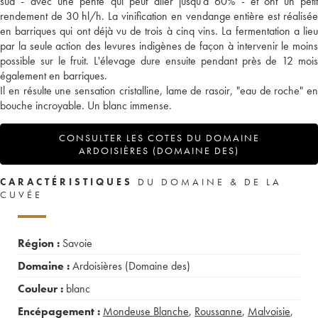
sud - avec une pente qui peut aller jusqu'à 60% - et ont un petit
rendement de 30 hl/h. La vinification en vendange entière est réalisée
en barriques qui ont déjà vu de trois à cinq vins. La fermentation a lieu
par la seule action des levures indigènes de façon à intervenir le moins
possible sur le fruit. L'élevage dure ensuite pendant près de 12 mois
également en barriques.
Il en résulte une sensation cristalline, lame de rasoir, "eau de roche" en
bouche incroyable. Un blanc immense.
CONSULTER LES COTES DU DOMAINE
ARDOISIÈRES (DOMAINE DES)
CARACTÉRISTIQUES
DU DOMAINE & DE LA
CUVÉE
Région :
Savoie
Domaine :
Ardoisières (Domaine des)
Couleur :
blanc
Encépagement :
Mondeuse Blanche
,
Roussanne
,
Malvoisie
,