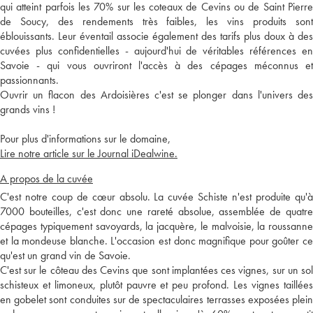
qui atteint parfois les 70% sur les coteaux de Cevins ou de Saint Pierre
de Soucy, des rendements très faibles, les vins produits sont
éblouissants. Leur éventail associe également des tarifs plus doux à des
cuvées plus confidentielles - aujourd'hui de véritables références en
Savoie - qui vous ouvriront l'accès à des cépages méconnus et
passionnants.
Ouvrir un flacon des Ardoisières c'est se plonger dans l'univers des
grands vins !
Pour plus d'informations sur le domaine,
Lire notre article sur le Journal iDealwine.
A propos de la cuvée
C'est notre coup de cœur absolu. La cuvée Schiste n'est produite qu'à
7000 bouteilles, c'est donc une rareté absolue, assemblée de quatre
cépages typiquement savoyards, la jacquère, le malvoisie, la roussanne
et la mondeuse blanche. L'occasion est donc magnifique pour goûter ce
qu'est un grand vin de Savoie.
C'est sur le côteau des Cevins que sont implantées ces vignes, sur un sol
schisteux et limoneux, plutôt pauvre et peu profond. Les vignes taillées
en gobelet sont conduites sur de spectaculaires terrasses exposées plein