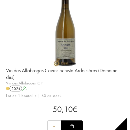
Vin des Allobroges Cevins Schiste Ardoisières (Domaine
des)
Vin des Allobroges IGP
2024
A
Lot de 1 bouteille | 60 en stock
50,10
€