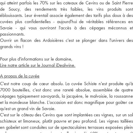
qui atteint parfois les 70% sur les coteaux de Cevins ou de Saint Pierre
de Soucy, des rendements très faibles, les vins produits sont
éblouissants. Leur éventail associe également des tarifs plus doux à des
cuvées plus confidentielles - aujourd'hui de véritables références en
Savoie - qui vous ouvriront l'accès à des cépages méconnus et
passionnants.
Ouvrir un flacon des Ardoisières c'est se plonger dans l'univers des
grands vins !
Pour plus d'informations sur le domaine,
Lire notre article sur le Journal iDealwine.
A propos de la cuvée
C'est notre coup de cœur absolu. La cuvée Schiste n'est produite qu'à
7000 bouteilles, c'est donc une rareté absolue, assemblée de quatre
cépages typiquement savoyards, la jacquère, le malvoisie, la roussanne
et la mondeuse blanche. L'occasion est donc magnifique pour goûter ce
qu'est un grand vin de Savoie.
C'est sur le côteau des Cevins que sont implantées ces vignes, sur un sol
schisteux et limoneux, plutôt pauvre et peu profond. Les vignes taillées
en gobelet sont conduites sur de spectaculaires terrasses exposées plein