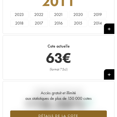
2011
2023
2022
2021
2020
2019
2018
2017
2016
2015
2014
2013
2012
2011
2010
2009
Cote actuelle
63
€
(format 75cl)
+
Tendance actuelle de la cote
Accès gratuit et illimité
+16.36%
aux statistiques de plus de 150 000 cotes
Tendance à la hausse du millésime 2011 en 2026 par rapport à
DÉTAILS DE LA COTE