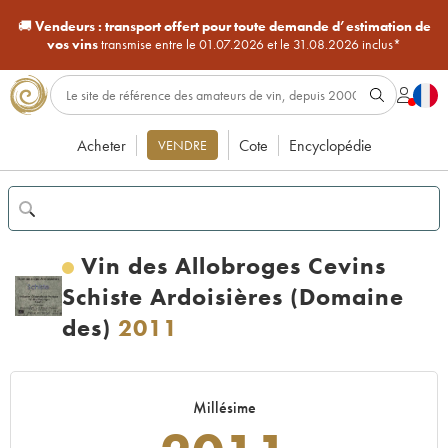
🚚
Vendeurs :
transport offert pour toute demande d’estimation de
vos vins
transmise entre le 01.07.2026 et le 31.08.2026 inclus*
Acheter
Cote
Encyclopédie
VENDRE
Vin des Allobroges Cevins
Schiste Ardoisières (Domaine
des)
2011
Millésime