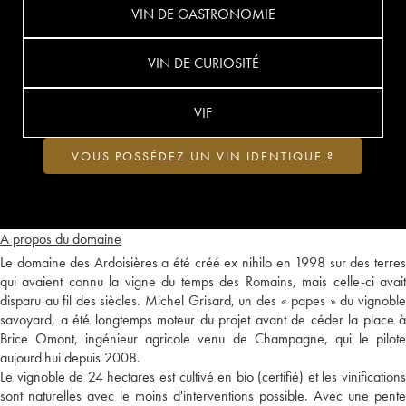
VIN DE GASTRONOMIE
VIN DE CURIOSITÉ
VIF
VOUS POSSÉDEZ UN VIN IDENTIQUE ?
A propos du domaine
Le domaine des Ardoisières a été créé ex nihilo en 1998 sur des terres
qui avaient connu la vigne du temps des Romains, mais celle-ci avait
disparu au fil des siècles. Michel Grisard, un des « papes » du vignoble
savoyard, a été longtemps moteur du projet avant de céder la place à
Brice Omont, ingénieur agricole venu de Champagne, qui le pilote
aujourd'hui depuis 2008.
Le vignoble de 24 hectares est cultivé en bio (certifié) et les vinifications
sont naturelles avec le moins d'interventions possible. Avec une pente