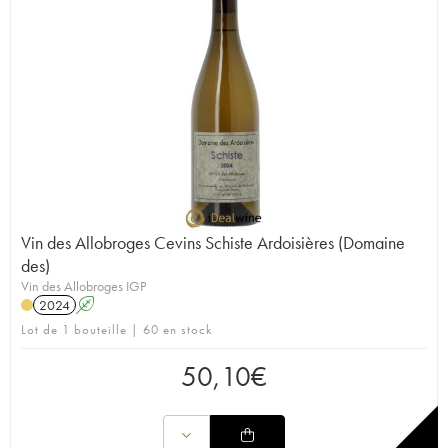
Vin des Allobroges Cevins Schiste Ardoisières (Domaine
des)
Vin des Allobroges IGP
2024
A
Lot de 1 bouteille | 60 en stock
50,10
€