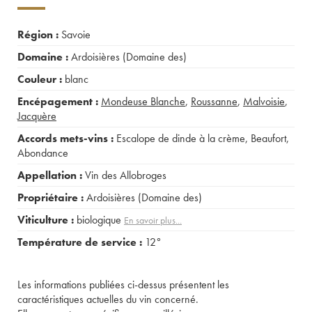
Région :
Savoie
Domaine :
Ardoisières (Domaine des)
Couleur :
blanc
Encépagement :
Mondeuse Blanche
,
Roussanne
,
Malvoisie
,
Jacquère
Accords mets-vins :
Escalope de dinde à la crème
,
Beaufort
,
Abondance
Appellation :
Vin des Allobroges
Propriétaire :
Ardoisières (Domaine des)
Viticulture :
biologique
En savoir plus...
Température de service :
12°
Les informations publiées ci-dessus présentent les
caractéristiques actuelles du vin concerné.