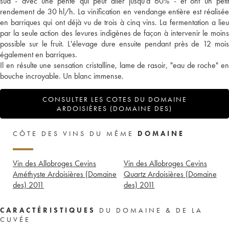
sud - avec une pente qui peut aller jusqu'à 60% - et ont un petit
rendement de 30 hl/h. La vinification en vendange entière est réalisée
en barriques qui ont déjà vu de trois à cinq vins. La fermentation a lieu
par la seule action des levures indigènes de façon à intervenir le moins
possible sur le fruit. L'élevage dure ensuite pendant près de 12 mois
également en barriques.
Il en résulte une sensation cristalline, lame de rasoir, "eau de roche" en
bouche incroyable. Un blanc immense.
CONSULTER LES COTES DU DOMAINE
ARDOISIÈRES (DOMAINE DES)
CÔTE DES VINS DU MÊME
DOMAINE
Vin des Allobroges Cevins
Vin des Allobroges Cevins
Améthyste Ardoisières (Domaine
Quartz Ardoisières (Domaine
des)
2011
des)
2011
CARACTÉRISTIQUES
DU DOMAINE & DE LA
CUVÉE