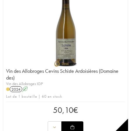
Vin des Allobroges Cevins Schiste Ardoisières (Domaine
des)
Vin des Allobroges IGP
2024
A
Lot de 1 bouteille | 60 en stock
50,10
€