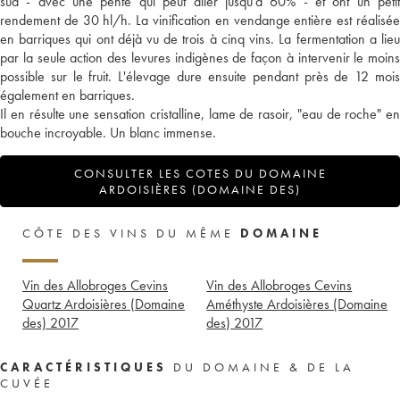
sud - avec une pente qui peut aller jusqu'à 60% - et ont un petit
rendement de 30 hl/h. La vinification en vendange entière est réalisée
en barriques qui ont déjà vu de trois à cinq vins. La fermentation a lieu
par la seule action des levures indigènes de façon à intervenir le moins
possible sur le fruit. L'élevage dure ensuite pendant près de 12 mois
également en barriques.
Il en résulte une sensation cristalline, lame de rasoir, "eau de roche" en
bouche incroyable. Un blanc immense.
CONSULTER LES COTES DU DOMAINE
ARDOISIÈRES (DOMAINE DES)
CÔTE DES VINS DU MÊME
DOMAINE
Vin des Allobroges Cevins
Vin des Allobroges Cevins
Quartz Ardoisières (Domaine
Améthyste Ardoisières (Domaine
des)
2017
des)
2017
CARACTÉRISTIQUES
DU DOMAINE & DE LA
CUVÉE