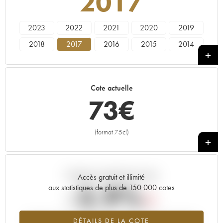
2017
2023
2022
2021
2020
2019
2018
2017
2016
2015
2014
2013
2012
2011
2010
2009
Cote actuelle
73
€
(format 75cl)
+
Tendance actuelle de la cote
Accès gratuit et illimité
-2.9%
aux statistiques de plus de 150 000 cotes
Tendance à la baisse du millésime 2017 en 2026 par rapport à
DÉTAILS DE LA COTE