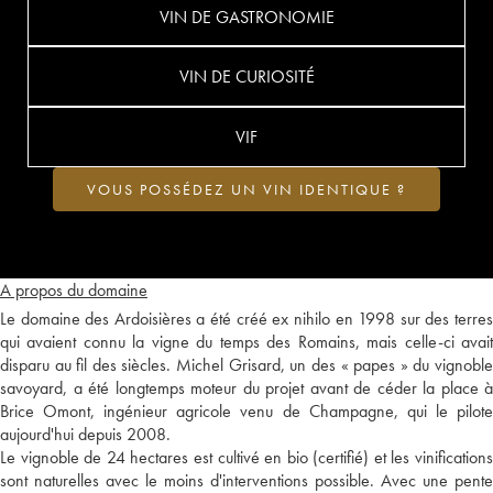
VIN DE GASTRONOMIE
VIN DE CURIOSITÉ
VIF
VOUS POSSÉDEZ UN VIN IDENTIQUE ?
A propos du domaine
Le domaine des Ardoisières a été créé ex nihilo en 1998 sur des terres
qui avaient connu la vigne du temps des Romains, mais celle-ci avait
disparu au fil des siècles. Michel Grisard, un des « papes » du vignoble
savoyard, a été longtemps moteur du projet avant de céder la place à
Brice Omont, ingénieur agricole venu de Champagne, qui le pilote
aujourd'hui depuis 2008.
Le vignoble de 24 hectares est cultivé en bio (certifié) et les vinifications
sont naturelles avec le moins d'interventions possible. Avec une pente