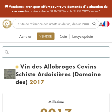
🚚
Vendeurs :
transport offert pour toute demande d’estimation de
vos vins
transmise entre le 01.07.2026 et le 31.08.2026 inclus*
Acheter
Cote
Encyclopédie
VENDRE
Vin des Allobroges Cevins
Schiste Ardoisières (Domaine
des)
2017
Millésime