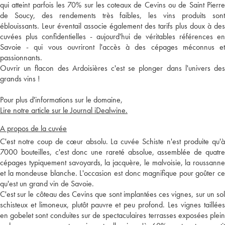
qui atteint parfois les 70% sur les coteaux de Cevins ou de Saint Pierre
de Soucy, des rendements très faibles, les vins produits sont
éblouissants. Leur éventail associe également des tarifs plus doux à des
cuvées plus confidentielles - aujourd'hui de véritables références en
Savoie - qui vous ouvriront l'accès à des cépages méconnus et
passionnants.
Ouvrir un flacon des Ardoisières c'est se plonger dans l'univers des
grands vins !
Pour plus d'informations sur le domaine,
Lire notre article sur le Journal iDealwine.
A propos de la cuvée
C'est notre coup de cœur absolu. La cuvée Schiste n'est produite qu'à
7000 bouteilles, c'est donc une rareté absolue, assemblée de quatre
cépages typiquement savoyards, la jacquère, le malvoisie, la roussanne
et la mondeuse blanche. L'occasion est donc magnifique pour goûter ce
qu'est un grand vin de Savoie.
C'est sur le côteau des Cevins que sont implantées ces vignes, sur un sol
schisteux et limoneux, plutôt pauvre et peu profond. Les vignes taillées
en gobelet sont conduites sur de spectaculaires terrasses exposées plein