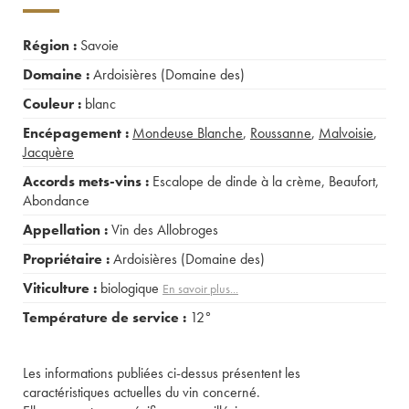
Région :
Savoie
Domaine :
Ardoisières (Domaine des)
Couleur :
blanc
Encépagement :
Mondeuse Blanche
,
Roussanne
,
Malvoisie
,
Jacquère
Accords mets-vins :
Escalope de dinde à la crème
,
Beaufort
,
Abondance
Appellation :
Vin des Allobroges
Propriétaire :
Ardoisières (Domaine des)
Viticulture :
biologique
En savoir plus...
Température de service :
12°
Les informations publiées ci-dessus présentent les
caractéristiques actuelles du vin concerné.