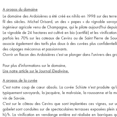
A propos du domaine
Le domaine des Ardoisières a été créé ex nihilo en 1998 sur des terre
fil des siècles. Michel Grisard, un des « papes » du vignoble savo
ingénieur agricole venu de Champagne, qui le pilote aujourd'hui depu
Le vignoble de 24 hectares est cultivé en bio (certifié) et les vinificati
parfois les 70% sur les coteaux de Cevins ou de Saint Pierre de Soucy
associe également des tarifs plus doux à des cuvées plus confidentiell
des cépages méconnus et passionnants.
Ouvrir un flacon des Ardoisières c'est se plonger dans l'univers des gr
Pour plus d'informations sur le domaine,
Lire notre article sur le Journal iDealwine.
A propos de la cuvée
C'est notre coup de cœur absolu. La cuvée Schiste n'est produite qu
typiquement savoyards, la jacquère, le malvoisie, la roussanne et la
vin de Savoie.
C'est sur le côteau des Cevins que sont implantées ces vignes, sur un
gobelet sont conduites sur de spectaculaires terrasses exposées plein 
hl/h. La vinification en vendange entière est réalisée en barriques qu