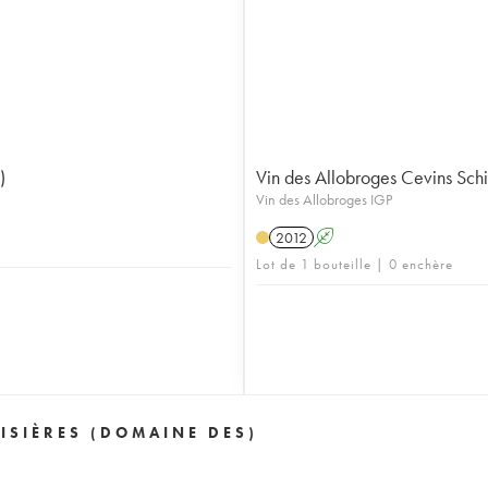
)
Vin des Allobroges Cevins Schi
Vin des Allobroges IGP
2012
A
Lot de 1 bouteille | 0 enchère
ISIÈRES (DOMAINE DES)