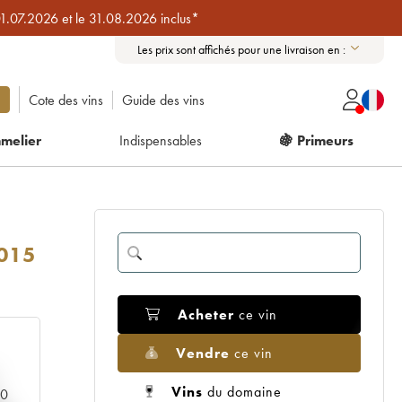
01.07.2026 et le 31.08.2026 inclus*
Les prix sont affichés pour une livraison en :
Cote des vins
Guide des vins
melier
Indispensables
🍇 Primeurs
015
Acheter
ce vin
Vendre
ce vin
Vins
du domaine
00