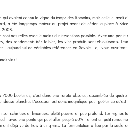
s qui avaient connu la vigne du temps des Romains, mais celle-ci avait d
yard, a été longtemps moteur du projet avant de céder la place à Bri
is 2008.
ons sont naturelles avec le moins d'interventions possible. Avec une pente q
, des rendements très faibles, les vins produits sont éblouissants. Leur
es - aujourd'hui de véritables références en Savoie - qui vous ouvriront 
ands vins !
'à 7000 bouteilles, c'est donc une rareté absolue, assemblée de quatr
 mondeuse blanche. L'occasion est donc magnifique pour goûter ce qu'est
 sol schisteux et limoneux, plutôt pauvre et peu profond. Les vignes ta
sud - avec une pente qui peut aller jusqu'à 60% - et ont un petit rendem
i ont déjà vu de trois à cinq vins. La fermentation a lieu par la seule a