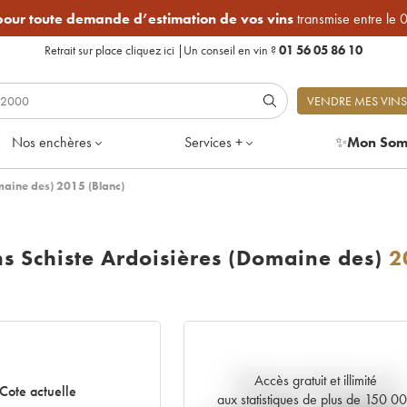
 pour toute demande d’estimation de vos vins
transmise entre le 
Retrait sur place
cliquez ici
|
Un conseil en vin ?
01 56 05 86 10
VENDRE MES VINS
Nos enchères
Services +
✨
Mon Som
maine des) 2015 (Blanc)
s Schiste Ardoisières (Domaine des)
2
Accès gratuit et illimité
Tendance actuelle de la cote
Cote actuelle
aux statistiques de plus de 150 0