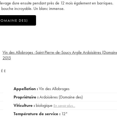
 L'élevage dure ensuite pendant près de 12 mois également en barriques.
" en bouche incroyable. Un blanc immense.
DOMAINE DES)
Vin des Allobroges -Saint-Pierre-de-Soucy Argile Ardoisières (Domain
2015
VÉE
Appellation :
Vin des Allobroges
Propriétaire :
Ardoisières (Domaine des)
Viticulture :
biologique
En savoir plus...
Température de service :
12°