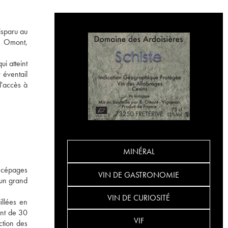
isparu au
ce Omont,
ui atteint
 éventail
l'accès à
MINÉRAL
e cépages
VIN DE GASTRONOMIE
 un grand
VIN DE CURIOSITÉ
illées en
ent de 30
VIF
ction des