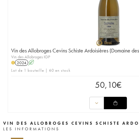
Vin des Allobroges Cevins Schiste Ardoisières (Domaine des
Vin des Allobroges IGP
2024
A
Lot de 1 bouteille | 60 en stock
50,10
€
VIN DES ALLOBROGES CEVINS SCHISTE ARDO
LES INFORMATIONS