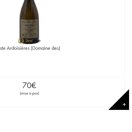
ste Ardoisières (Domaine des)
70
€
(
mise à prix
)
✕