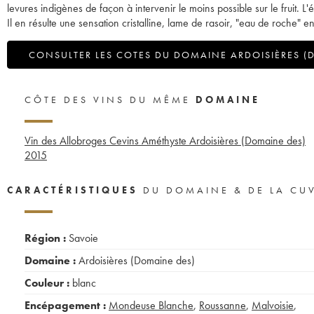
levures indigènes de façon à intervenir le moins possible sur le fruit.
Il en résulte une sensation cristalline, lame de rasoir, "eau de roche
CONSULTER LES COTES DU DOMAINE ARDOISIÈRES (
CÔTE DES VINS DU MÊME
DOMAINE
Vin des Allobroges Cevins Améthyste Ardoisières (Domaine des)
2015
CARACTÉRISTIQUES
DU DOMAINE & DE LA CU
Région :
Savoie
Domaine :
Ardoisières (Domaine des)
Couleur :
blanc
Encépagement :
Mondeuse Blanche
,
Roussanne
,
Malvoisie
,