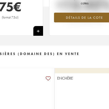
+13.42
75
€
cotes
Tendance à la hausse du millésime 20
(format 75cl)
DÉTAILS DE LA COTE
en 2026 par rapport à 2025
+
SIÈRES (DOMAINE DES) EN VENTE
ENCHÈRE