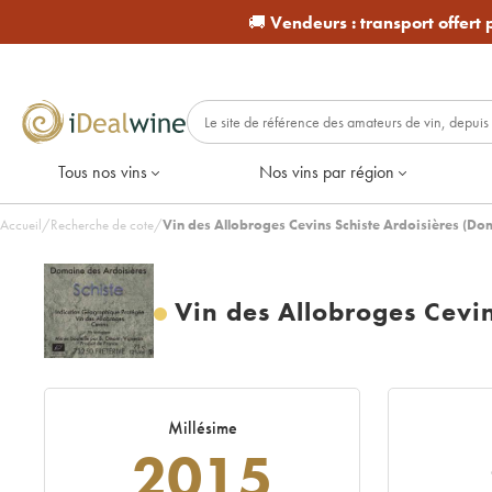
🚚
Vendeurs :
transport offert
Tous nos vins
Nos vins par région
Accueil
/
Recherche de cote
/
Vin des Allobroges Cevins Schiste Ardoisières (Do
Vin des Allobroges Cevin
Millésime
2015