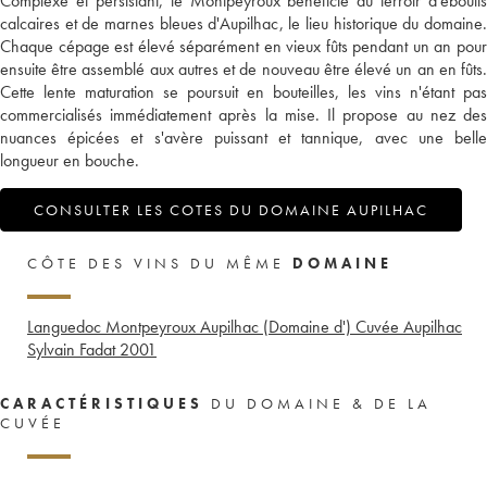
Complexe et persistant, le Montpeyroux bénéficie du terroir d'éboulis
calcaires et de marnes bleues d'Aupilhac, le lieu historique du domaine.
Chaque cépage est élevé séparément en vieux fûts pendant un an pour
ensuite être assemblé aux autres et de nouveau être élevé un an en fûts.
Cette lente maturation se poursuit en bouteilles, les vins n'étant pas
commercialisés immédiatement après la mise. Il propose au nez des
nuances épicées et s'avère puissant et tannique, avec une belle
longueur en bouche.
CONSULTER LES COTES DU DOMAINE AUPILHAC
CÔTE DES VINS DU MÊME
DOMAINE
Languedoc Montpeyroux Aupilhac (Domaine d') Cuvée Aupilhac
Sylvain Fadat
2001
CARACTÉRISTIQUES
DU DOMAINE & DE LA
CUVÉE