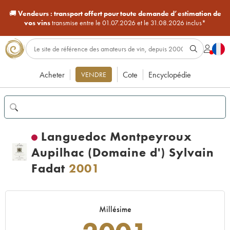
🚚
Vendeurs :
transport offert pour toute demande d’estimation de
vos vins
transmise entre le 01.07.2026 et le 31.08.2026 inclus*
Acheter
Cote
Encyclopédie
VENDRE
Languedoc Montpeyroux
Aupilhac (Domaine d') Sylvain
Fadat
2001
Millésime