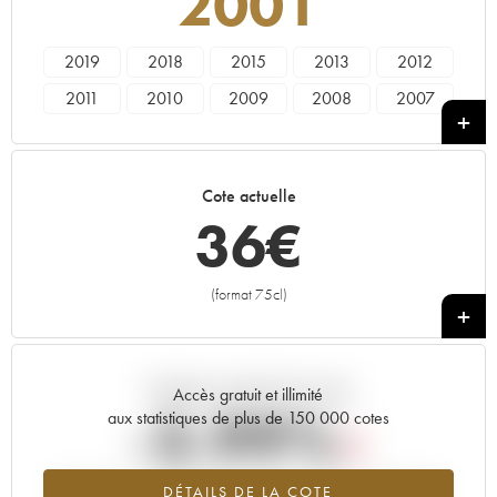
2001
2019
2018
2015
2013
2012
2011
2010
2009
2008
2007
2005
2001
2000
1999
1998
1996
1995
Cote actuelle
36
€
(format 75cl)
+
Tendance actuelle de la cote
Accès gratuit et illimité
-3.99%
aux statistiques de plus de 150 000 cotes
Tendance à la baisse du millésime 2001 en 2026 par rapport à
DÉTAILS DE LA COTE