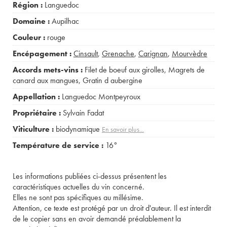
Région :
Languedoc
Domaine :
Aupilhac
Couleur :
rouge
Encépagement :
Cinsault
,
Grenache
,
Carignan
,
Mourvèdre
Accords mets-vins :
Filet de boeuf aux girolles
,
Magrets de
canard aux mangues
,
Gratin d aubergine
Appellation :
Languedoc Montpeyroux
Propriétaire :
Sylvain Fadat
Viticulture :
biodynamique
En savoir plus...
Température de service :
16°
Les informations publiées ci-dessus présentent les
caractéristiques actuelles du vin concerné.
Elles ne sont pas spécifiques au millésime.
Attention, ce texte est protégé par un droit d'auteur. Il est interdit
de le copier sans en avoir demandé préalablement la