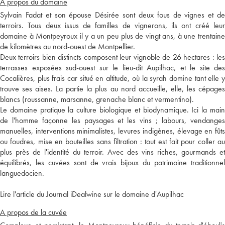
A propos du domaine
Sylvain Fadat et son épouse Désirée sont deux fous de vignes et de
terroirs. Tous deux issus de familles de vignerons, ils ont créé leur
domaine à Montpeyroux il y a un peu plus de vingt ans, à une trentaine
de kilomètres au nord-ouest de Montpellier.
Deux terroirs bien distincts composent leur vignoble de 26 hectares : les
terrasses exposées sud-ouest sur le lieu-dit Aupilhac, et le site des
Cocalières, plus frais car situé en altitude, où la syrah domine tant elle y
trouve ses aises. La partie la plus au nord accueille, elle, les cépages
blancs (roussanne, marsanne, grenache blanc et vermentino).
Le domaine pratique la culture biologique et biodynamique. Ici la main
de l'homme façonne les paysages et les vins ; labours, vendanges
manuelles, interventions minimalistes, levures indigènes, élevage en fûts
ou foudres, mise en bouteilles sans filtration : tout est fait pour coller au
plus près de l'identité du terroir. Avec des vins riches, gourmands et
équilibrés, les cuvées sont de vrais bijoux du patrimoine traditionnel
languedocien.
Lire l'article du Journal iDealwine sur le domaine d'Aupilhac
A propos de la cuvée