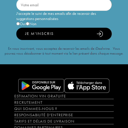
J'accepte le suivi de mes emails afin de recevoir des
suggestions personnalisées
Oui
Non
JE M'INSCRIS
En vous inscrivant, vous acceptez de recevoir les emails de iDealwine. Vous
pouvez vous désabonner à tout moment via le lien présent dans chaque message.
ESTIMATION VIN GRATUITE
RECRUTEMENT
QUI SOMMES-NOUS ?
RESPONSABILITÉ D'ENTREPRISE
TARIFS ET DÉLAIS DE LIVRAISON
DOMAINES PARTENAIRES