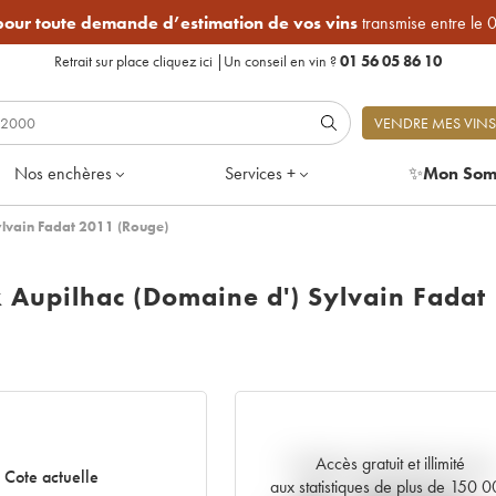
 pour toute demande d’estimation de vos vins
transmise entre le 
Retrait sur place
cliquez ici
|
Un conseil en vin ?
01 56 05 86 10
VENDRE MES VINS
Nos enchères
Services +
✨
Mon Som
lvain Fadat 2011 (Rouge)
Aupilhac (Domaine d') Sylvain Fadat
Accès gratuit et illimité
Tendance actuelle de la cote
Cote actuelle
aux statistiques de plus de 150 