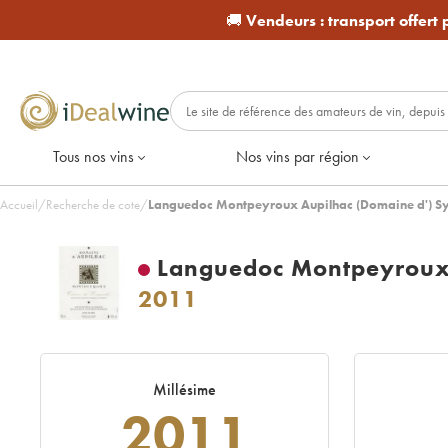
🚚
Vendeurs :
transport offert
Tous nos vins
Nos vins par région
Accueil
/
Recherche de cote
/
Languedoc Montpeyroux Aupilhac (Domaine d') Sy
Languedoc Montpeyroux 
2011
Millésime
2011