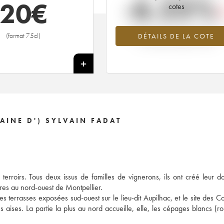
-6.25%
20
€
cotes
Tendance à la baisse du millésime 2
(format 75cl)
DÉTAILS DE LA COTE
en 2026 par rapport à 2025
+
INE D') SYLVAIN FADAT
erroirs. Tous deux issus de familles de vignerons, ils ont créé leur 
tres au nord-ouest de Montpellier.
s terrasses exposées sud-ouest sur le lieu-dit Aupilhac, et le site des Co
ses aises. La partie la plus au nord accueille, elle, les cépages blancs (r