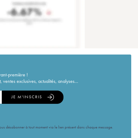
vant-première !
ventes exclusives, actualités, analyses...
JE M'INSCRIS
vous désabonner à tout moment via le lien présent dans chaque message.