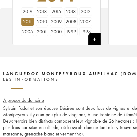
2019
2018
2015
2013
2012
2011
2010
2009
2008
2007
2005
2001
2000
1999
1998
1996
1995
LANGUEDOC MONTPEYROUX AUPILHAC (DOMA
LES INFORMATIONS
A propos du domaine
Sylvain Fadat et son épouse Désirée sont deux fous de vignes et de t
Montpeyroux il y a un peu plus de vingt ans, à une trentaine de kilomè
Deux terroirs bien distincts composent leur vignoble de 26 hectares : le
plus frais car situé en altitude, où la syrah domine tant elle y trouve 
marsanne, grenache blanc et vermentino).