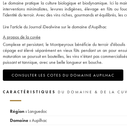
Le domaine pratique la culture biologique et biodynamique. Ici la ma
interventions minimalistes, levures indigènes, élevage en fûts ou foudr
l'identité du terroir. Avec des vins riches, gourmands et équilibrés, les
Lire l'article du Journal iDealwine sur le domaine d'Aupilhac
A propos de la cuvée
Complexe et persistant, le Montpeyroux bénéficie du terroir d'éboulis
cépage est élevé séparément en vieux fûts pendant un an pour ensuit
maturation se poursuit en bouteilles, les vins n'étant pas commerciali
puissant et tannique, avec une belle longueur en bouche.
CONSULTER LES COTES DU DOMAINE AUPILHAC
CARACTÉRISTIQUES
DU DOMAINE & DE LA CU
Région :
Languedoc
Domaine :
Aupilhac