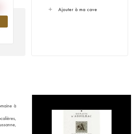
Ajouter à ma cave
011
domaine à
calières,
oussanne,