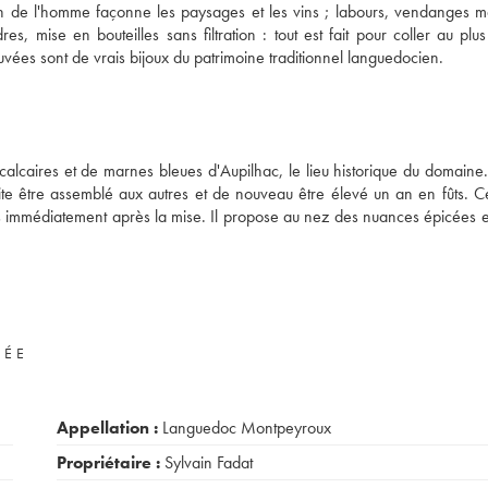
in de l'homme façonne les paysages et les vins ; labours, vendanges m
es, mise en bouteilles sans filtration : tout est fait pour coller au plu
 cuvées sont de vrais bijoux du patrimoine traditionnel languedocien.
 calcaires et de marnes bleues d'Aupilhac, le lieu historique du domain
e être assemblé aux autres et de nouveau être élevé un an en fûts. Ce
sés immédiatement après la mise. Il propose au nez des nuances épicées e
VÉE
Appellation :
Languedoc Montpeyroux
Propriétaire :
Sylvain Fadat