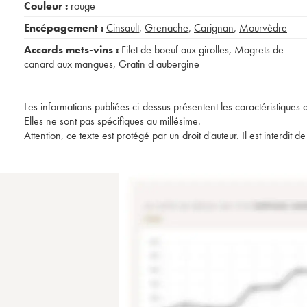
Couleur :
rouge
Encépagement :
Cinsault
,
Grenache
,
Carignan
,
Mourvèdre
Accords mets-vins :
Filet de boeuf aux girolles
,
Magrets de
canard aux mangues
,
Gratin d aubergine
Les informations publiées ci-dessus présentent les caractéristiques 
Elles ne sont pas spécifiques au millésime.
Attention, ce texte est protégé par un droit d'auteur. Il est interdi