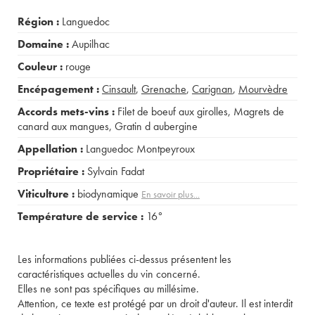
Région :
Languedoc
Domaine :
Aupilhac
Couleur :
rouge
Encépagement :
Cinsault
,
Grenache
,
Carignan
,
Mourvèdre
Accords mets-vins :
Filet de boeuf aux girolles
,
Magrets de
canard aux mangues
,
Gratin d aubergine
Appellation :
Languedoc Montpeyroux
Propriétaire :
Sylvain Fadat
Viticulture :
biodynamique
En savoir plus...
Température de service :
16°
Les informations publiées ci-dessus présentent les
caractéristiques actuelles du vin concerné.
Elles ne sont pas spécifiques au millésime.
Attention, ce texte est protégé par un droit d'auteur. Il est interdit