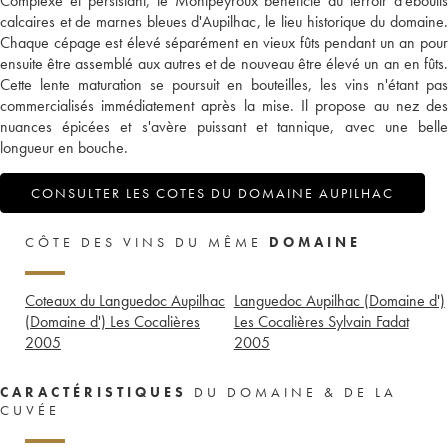
Complexe et persistant, le Montpeyroux bénéficie du terroir d'éboulis
calcaires et de marnes bleues d'Aupilhac, le lieu historique du domaine.
Chaque cépage est élevé séparément en vieux fûts pendant un an pour
ensuite être assemblé aux autres et de nouveau être élevé un an en fûts.
Cette lente maturation se poursuit en bouteilles, les vins n'étant pas
commercialisés immédiatement après la mise. Il propose au nez des
nuances épicées et s'avère puissant et tannique, avec une belle
longueur en bouche.
CONSULTER LES COTES DU DOMAINE AUPILHAC
CÔTE DES VINS DU MÊME
DOMAINE
Coteaux du Languedoc Aupilhac
Languedoc Aupilhac (Domaine d')
(Domaine d') Les Cocalières
Les Cocalières Sylvain Fadat
2005
2005
CARACTÉRISTIQUES
DU DOMAINE & DE LA
CUVÉE