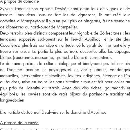
A propos du domaine
Sylvain Fadat et son épouse Désirée sont deux fous de vignes et de
terroirs. Tous deux issus de familles de vignerons, ils ont créé leur
domaine à Montpeyroux il y a un peu plus de vingt ans, à une trentaine
de kilomètres au nord-ouest de Montpellier.
Deux terroirs bien distincts composent leur vignoble de 26 hectares : les
terrasses exposées sud-ouest sur le lieu-dit Aupilhac, et le site des
Cocalières, plus frais car situé en altitude, où la syrah domine tant elle y
trouve ses aises. La partie la plus au nord accueille, elle, les cépages
blancs (roussanne, marsanne, grenache blanc et vermentino).
Le domaine pratique la culture biologique et biodynamique. Ici la main
de l'homme façonne les paysages et les vins ; labours, vendanges
manuelles, interventions minimalistes, levures indigènes, élevage en fûts
ou foudres, mise en bouteilles sans filtration : tout est fait pour coller au
plus près de l'identité du terroir. Avec des vins riches, gourmands et
équilibrés, les cuvées sont de vrais bijoux du patrimoine traditionnel
languedocien.
Lire l'article du Journal iDealwine sur le domaine d'Aupilhac
A propos de la cuvée