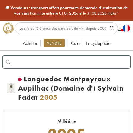
🚚
Vendeurs :
transport offert pour toute demande d’estimation de
vos vins
transmise entre le 01.07.2026 et le 31.08.2026 inclus*
Acheter
Cote
Encyclopédie
VENDRE
Languedoc Montpeyroux
Aupilhac (Domaine d') Sylvain
Fadat
2005
Millésime