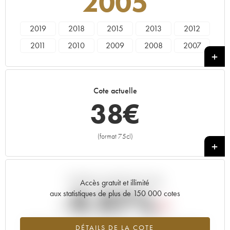
2005
2019
2018
2015
2013
2012
2011
2010
2009
2008
2007
2005
2001
2000
1999
1998
1996
1995
Cote actuelle
38
€
(format 75cl)
+
Tendance actuelle de la cote
Accès gratuit et illimité
-9.97%
aux statistiques de plus de 150 000 cotes
Tendance à la baisse du millésime 2005 en 2026 par rapport à
DÉTAILS DE LA COTE