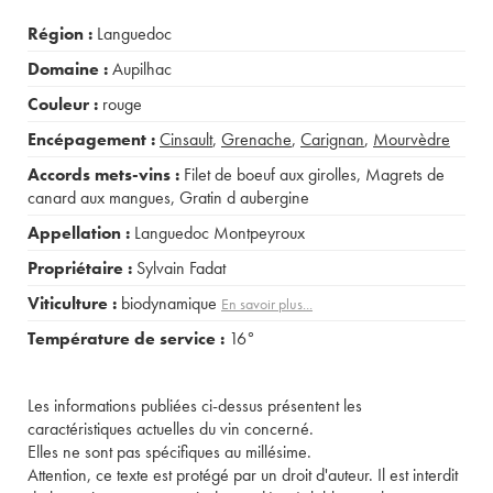
Région :
Languedoc
Domaine :
Aupilhac
Couleur :
rouge
Encépagement :
Cinsault
,
Grenache
,
Carignan
,
Mourvèdre
Accords mets-vins :
Filet de boeuf aux girolles
,
Magrets de
canard aux mangues
,
Gratin d aubergine
Appellation :
Languedoc Montpeyroux
Propriétaire :
Sylvain Fadat
Viticulture :
biodynamique
En savoir plus...
Température de service :
16°
Les informations publiées ci-dessus présentent les
caractéristiques actuelles du vin concerné.
Elles ne sont pas spécifiques au millésime.
Attention, ce texte est protégé par un droit d'auteur. Il est interdit