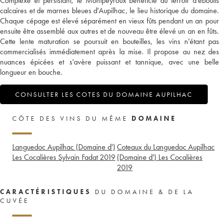
Complexe et persistant, le Montpeyroux bénéficie du terroir d'éboulis
calcaires et de marnes bleues d'Aupilhac, le lieu historique du domaine.
Chaque cépage est élevé séparément en vieux fûts pendant un an pour
ensuite être assemblé aux autres et de nouveau être élevé un an en fûts.
Cette lente maturation se poursuit en bouteilles, les vins n'étant pas
commercialisés immédiatement après la mise. Il propose au nez des
nuances épicées et s'avère puissant et tannique, avec une belle
longueur en bouche.
CONSULTER LES COTES DU DOMAINE AUPILHAC
CÔTE DES VINS DU MÊME
DOMAINE
Languedoc Aupilhac (Domaine d')
Coteaux du Languedoc Aupilhac
Les Cocalières Sylvain Fadat
2019
(Domaine d') Les Cocalières
2019
CARACTÉRISTIQUES
DU DOMAINE & DE LA
CUVÉE