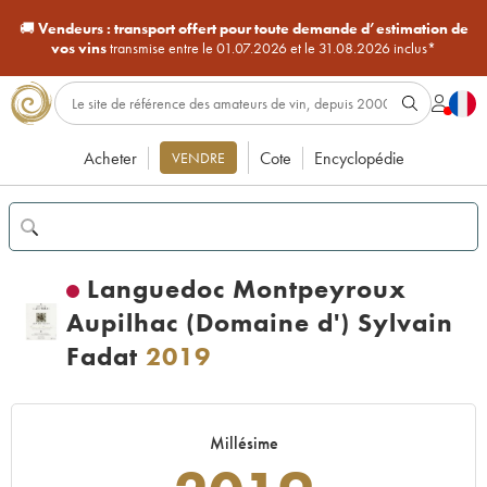
🚚
Vendeurs :
transport offert pour toute demande d’estimation de
vos vins
transmise entre le 01.07.2026 et le 31.08.2026 inclus*
Acheter
Cote
Encyclopédie
VENDRE
Languedoc Montpeyroux
Aupilhac (Domaine d') Sylvain
Fadat
2019
Millésime