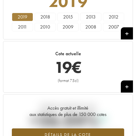
2019
2019
2018
2015
2013
2012
2011
2010
2009
2008
2007
2005
2001
2000
1999
1998
1996
1995
Cote actuelle
19
€
(format 75cl)
+
Tendance actuelle de la cote
Accès gratuit et illimité
+26.04%
aux statistiques de plus de 150 000 cotes
Tendance à la hausse du millésime 2019 en 2026 par rapport à
DÉTAILS DE LA COTE