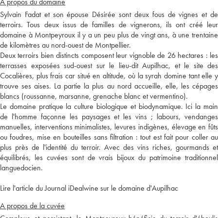
A propos du domaine
Sylvain Fadat et son épouse Désirée sont deux fous de vignes et de
terroirs. Tous deux issus de familles de vignerons, ils ont créé leur
domaine à Montpeyroux il y a un peu plus de vingt ans, à une trentaine
de kilomètres au nord-ouest de Montpellier.
Deux terroirs bien distincts composent leur vignoble de 26 hectares : les
terrasses exposées sud-ouest sur le lieu-dit Aupilhac, et le site des
Cocalières, plus frais car situé en altitude, où la syrah domine tant elle y
trouve ses aises. La partie la plus au nord accueille, elle, les cépages
blancs (roussanne, marsanne, grenache blanc et vermentino).
Le domaine pratique la culture biologique et biodynamique. Ici la main
de l'homme façonne les paysages et les vins ; labours, vendanges
manuelles, interventions minimalistes, levures indigènes, élevage en fûts
ou foudres, mise en bouteilles sans filtration : tout est fait pour coller au
plus près de l'identité du terroir. Avec des vins riches, gourmands et
équilibrés, les cuvées sont de vrais bijoux du patrimoine traditionnel
languedocien.
Lire l'article du Journal iDealwine sur le domaine d'Aupilhac
A propos de la cuvée